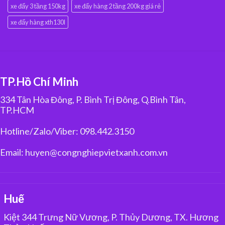
xe đẩy 3 tầng 150kg
xe đẩy hàng 2 tầng 200kg giá rẻ
xe đẩy hàng xth130l
TP.Hồ Chí Minh
334 Tân Hòa Đông, P. Bình Trị Đông, Q.Bình Tân,
TP.HCM
Hotline/Zalo/Viber: 098.442.3150
Email: huyen@congnghiepvietxanh.com.vn
Huế
Kiệt 344 Trưng Nữ Vương, P. Thủy Dương, TX. Hương