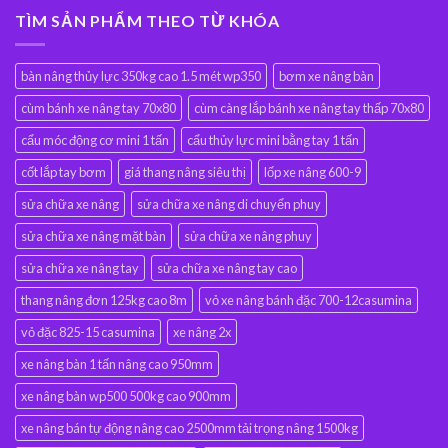
TÌM SẢN PHẨM THEO TỪ KHÓA
bàn nâng thủy lực 350kg cao 1.5 mét wp350
bơm xe nâng bàn
cùm bánh xe nâng tay 70x80
cùm càng lắp bánh xe nâng tay thấp 70x80
cẩu móc động cơ mini 1 tấn
cẩu thủy lực mini bằng tay 1 tấn
cốt lắp tay bơm
giá thang nâng siêu thị
lốp xe nâng 600-9
sửa chữa xe nâng
sửa chữa xe nâng di chuyển phuy
sửa chữa xe nâng mặt bàn
sửa chữa xe nâng phuy
sửa chữa xe nâng tay
sửa chữa xe nâng tay cao
thang nâng đơn 125kg cao 8m
vỏ xe nâng bánh đặc 700-12casumina
vỏ đặc 825-15 casumina
xe nâng 2x
xe nâng bàn 1 tấn nâng cao 950mm
xe nâng bàn wp500 500kg cao 900mm
xe nâng bán tự động nâng cao 2500mm tải trọng nâng 1500kg