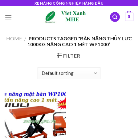
Skip
XE NÂNG CÔNG NGHIỆP HÀNG ĐẦU
to
0
content
HOME
/
PRODUCTS TAGGED “BÀN NÂNG THỦY LỰC
1000KG NÂNG CAO 1 MÉT WP1000”
FILTER