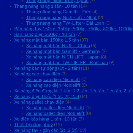
Thang nâng Niuli- Trung Quốc
(7)
Thang nâng hàng 1 tấn- 10 tấn
(14)
Thang nâng hàng Gamlift - Đức
(4)
Thang nâng hàng Nichi-Lift - Nhật
(2)
Thang nâng hàng TW-Lifter- Đài Loan
(0)
Bàn nâng tay 150kg, 350kg, 500kg, 750kg, 800kg, 1000k
Bàn nâng điện 300kg - 10 tấn
(7)
Xe nâng mặt bàn 150kg-1.5 tấn
(37)
Xe nâng mặt bàn NIULI - China
(6)
Xe nâng mặt bàn Gamlift - Germany
(9)
Xe nâng mặt bàn NICHILIFT - Japan
(8)
Xe nâng mặt bàn TW-LIFTER - Đài Loan
(9)
Xe nâng bán tự động (1t - 2 tấn)
(11)
Xe nâng cao chạy điện
(3)
Xe nâng cao điện NichiLift
(0)
Xe nâng cao điện Noblelift
(0)
Xe nâng điện đứng lái 1 tấn, 1.2 tấn, 1.5 tấn, 1.6 tấn, 2 tấ
Xe nâng điện thấp (1.5t, 2t, 2.5t)
(4)
Xe nâng pallet chạy điện
(4)
Xe nâng pallet điện NichiLift
(1)
Xe nâng pallet điện Noblelift
(0)
Xe điện kéo hàng 1 tấn- 10 tấn
(7)
Thiết bị nâng phuy
(15)
Xe nâng tay - gắn cân (2t, 2.5t)
(69)