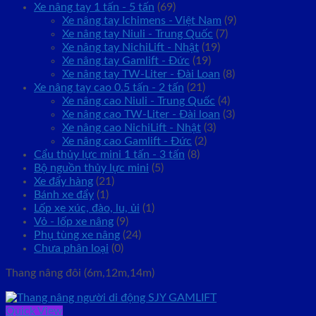
Xe nâng tay 1 tấn - 5 tấn
(69)
Xe nâng tay Ichimens - Việt Nam
(9)
Xe nâng tay Niuli - Trung Quốc
(7)
Xe nâng tay NichiLift - Nhật
(19)
Xe nâng tay Gamlift - Đức
(19)
Xe nâng tay TW-Liter - Đài Loan
(8)
Xe nâng tay cao 0.5 tấn - 2 tấn
(21)
Xe nâng cao Niuli - Trung Quốc
(4)
Xe nâng cao TW-Liter - Đài loan
(3)
Xe nâng cao NichiLift - Nhật
(3)
Xe nâng cao Gamlift - Đức
(2)
Cẩu thủy lực mini 1 tấn - 3 tấn
(8)
Bộ nguồn thủy lực mini
(5)
Xe đẩy hàng
(21)
Bánh xe đẩy
(1)
Lốp xe xúc, đào, lu, ủi
(1)
Vỏ - lốp xe nâng
(9)
Phụ tùng xe nâng
(24)
Chưa phân loại
(0)
Thang nâng đôi (6m,12m,14m)
Quick View