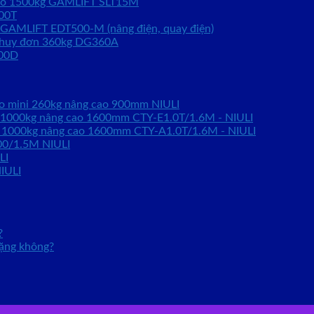
kéo 1500kg GAMLIFT SLT15M
00T
 GAMLIFT EDT500-M (nâng điện, quay điện)
phuy đơn 360kg DG360A
100D
ao mini 260kg nâng cao 900mm NIULI
o 1000kg nâng cao 1600mm CTY-E1.0T/1.6M - NIULI
o 1000kg nâng cao 1600mm CTY-A1.0T/1.6M - NIULI
00/1.5M NIULI
LI
IULI
?
nặng không?