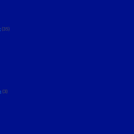
g
(35)
n
(3)