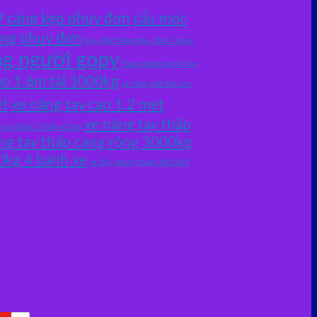
v
càng kẹp phuy đơn
cẩu móc
ùng phuy đơn
kẹp gắp thùng phuy đơn 1 phuy
ng người gopy
thang nâng người trục
ao 1.6m tải 1000kg
xe nâng mặt bàn con
ét
xe nâng tay cao 1.2 mét
xe nâng tay thấp
g tay thấp 2.5 tấn ac25m
ng tay thấp càng rộng 3000kg
0kg 4 bánh xe
xe đẩy phong thạnh xth250s1