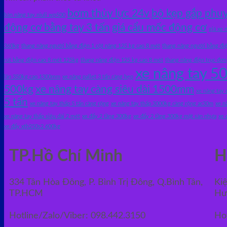
bơm thủy lực 24v
bộ kẹp gắp phuy
bàn nâng tay niuli wp500
động cơ bằng tay 3 tấn
giá cẩu mốc động cơ
giá xe 
360kg
thang nâng người bằng điện 1 cột nâng 125 kg cao 8 mét
thang nâng người bằng điệ
rút bằng điện cao 8 mét 125kg
thang nâng điện 125 kg cao 8 mét
thang nâng điện trục đơn
xe nâng tay 5
lăn 350kg cao 1300mm
xe nâng pallet 3 tấn càng hẹp
500kg
xe nâng tay càng siêu dài 1500mm
xe nâng tay
5 tấn
xe nâng tay thấp 5 tấn càng rộng
xe nâng tay thấp 3000kg càng rộng ac30m
xe n
xe nâng tay thấp siêu dài 2 mét
xe đẩy 2 tầng 300kg
xe đẩy 2 tầng 300kg mặt sàn nhựa
xe 
xe đẩy xth250s2 600kg
TP.Hồ Chí Minh
H
334 Tân Hòa Đông, P. Bình Trị Đông, Q.Bình Tân,
Ki
TP.HCM
Hư
Hotline/Zalo/Viber: 098.442.3150
Ho