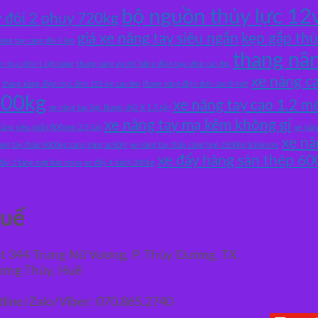
bộ nguồn thủy lực 12
 đôi 2 phuy 720kg
giá xe nâng tay siêu ngắn
kẹp gắp th
nâng tay càng dài 1.8m
thang nâ
n trục đơn 1 cột nâng
thang nâng người bằng điện trục đơn cao 8m
xe nâng c
thang nâng điện trục đơn 125 kg cao 8m
thang nâng điện đơn cao 8 mét
000kg
xe nâng tay cao 1.2 m
xe nâng tay bậc thang chữ X 1.5 tấn
xe nâng tay mạ kẽm không gỉ
 càng siêu ngắn 800mm 2.5 tấn
xe nân
xe nâ
âng tay thấp 5000kg càng rộng ac50m
xe nâng tay thấp càng hẹp 2500kg ichimens
xe đẩy hàng sàn thép 60
đẩy 2 tầng mặt bàn nhựa
xe đẩy 4 bánh 200kg
uế
ệt 344 Trưng Nữ Vương, P. Thủy Dương, TX.
ơng Thủy, Huế
tline/Zalo/Viber: 070.865.2740