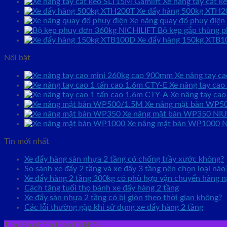
Xe nâng tay cắt 
Xe đẩy hàng 500kg XTH2
Xe nâng quay đổ phuy điện
Bộ kẹp gắp thùng 
Xe đẩy hàng 150kg XTB
Nổi bật
Xe nâng tay c
Xe nâng tay ca
Xe nâng tay ca
Xe nâng mặt bàn WP5
Xe nâng mặt bàn WP350 NIU
Xe nâng mặt bàn WP1000 N
Tin mới nhất
Xe đẩy hàng sàn nhựa 2 tầng có chống trầy xước không?
So sánh xe đẩy 2 tầng và xe đẩy 3 tầng nên chọn loại nào
Xe đẩy hàng 2 tầng 300kg có phù hợp vận chuyển hàng 
Cách tăng tuổi thọ bánh xe đẩy hàng 2 tầng
Xe đẩy sàn nhựa 2 tầng có bị giòn theo thời gian không?
Các lỗi thường gặp khi sử dụng xe đẩy hàng 2 tầng
Tìm sản phẩm theo từ khóa