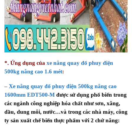
*. Ứng dụng của
xe nâng quay đổ phuy điện
500kg nâng cao 1.6 mét
:
–
Xe nâng quay đổ phuy điện 500kg nâng cao
1600mm EDT500-M
được sử dụng phổ biến trong
các ngành công nghiệp hóa chất như sơn, xăng,
dầu, dung môi, nước…và trong các nhà máy, công
ty sản xuất chế biến thực phẩm với 2 chứ năng: