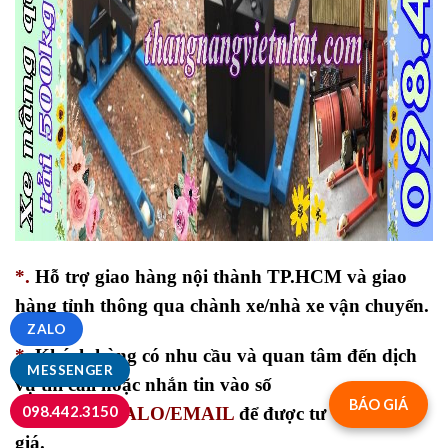
*.
Hỗ trợ giao hàng nội thành TP.HCM và giao
hàng tỉnh thông qua chành xe/nhà xe vận chuyển.
ZALO
*.
Khách hàng có nhu cầu và quan tâm đến dịch
MESSENGER
vụ thì call hoặc nhắn tin vào số
BÁO GIÁ
098.442.3150
HOTLINE/ZALO/EMAIL
để được tư vấn và báo
giá.