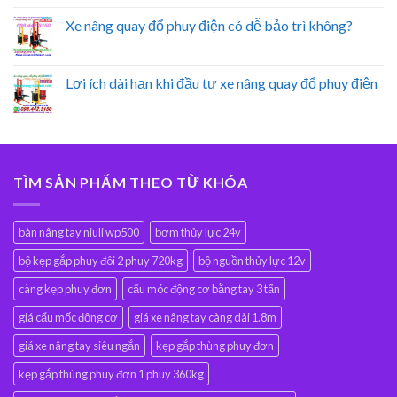
Xe nâng quay đổ phuy điện có dễ bảo trì không?
Lợi ích dài hạn khi đầu tư xe nâng quay đổ phuy điện
TÌM SẢN PHẨM THEO TỪ KHÓA
bàn nâng tay niuli wp500
bơm thủy lực 24v
bộ kẹp gắp phuy đôi 2 phuy 720kg
bộ nguồn thủy lực 12v
càng kẹp phuy đơn
cẩu móc động cơ bằng tay 3 tấn
giá cẩu mốc động cơ
giá xe nâng tay càng dài 1.8m
giá xe nâng tay siêu ngắn
kẹp gắp thùng phuy đơn
kẹp gắp thùng phuy đơn 1 phuy 360kg