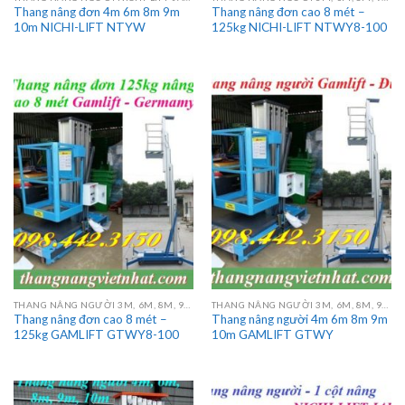
Thang nâng đơn 4m 6m 8m 9m
Thang nâng đơn cao 8 mét –
10m NICHI-LIFT NTYW
125kg NICHI-LIFT NTWY8-100
THANG NÂNG NGƯỜI 3M, 6M, 8M, 9M, 10M, 12M, 14M, 16M
THANG NÂNG NGƯỜI 3M, 6M, 8M, 9M, 10M, 12M, 14M, 16M
Thang nâng đơn cao 8 mét –
Thang nâng người 4m 6m 8m 9m
125kg GAMLIFT GTWY8-100
10m GAMLIFT GTWY