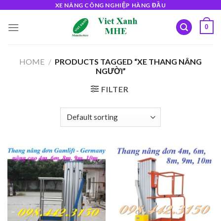
Skip
XE NÂNG CÔNG NGHIỆP HÀNG ĐẦU
to
0
content
HOME
/
PRODUCTS TAGGED “XE THANG NÂNG
NGƯỜI”
FILTER