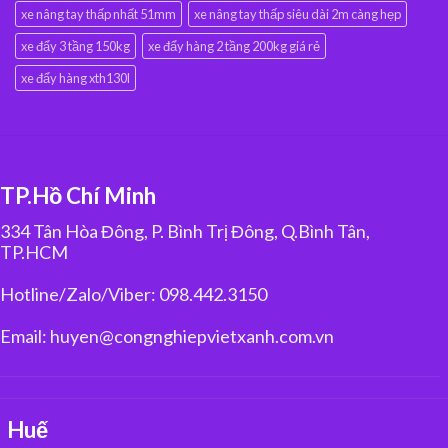
xe nâng tay thấp nhất 51mm
xe nâng tay thấp siêu dài 2m càng hẹp
xe đẩy 3 tầng 150kg
xe đẩy hàng 2 tầng 200kg giá rẻ
xe đẩy hàng xth130l
TP.Hồ Chí Minh
334 Tân Hòa Đông, P. Bình Trị Đông, Q.Bình Tân,
TP.HCM
Hotline/Zalo/Viber: 098.442.3150
Email: huyen@congnghiepvietxanh.com.vn
Huế