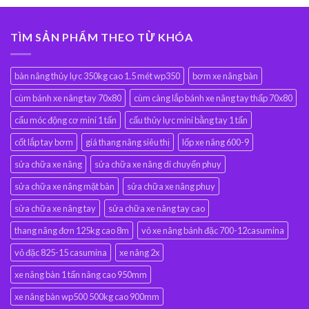
TÌM SẢN PHẨM THEO TỪ KHÓA
bàn nâng thủy lực 350kg cao 1.5 mét wp350
bơm xe nâng bàn
cùm bánh xe nâng tay 70x80
cùm càng lắp bánh xe nâng tay thấp 70x80
cẩu móc động cơ mini 1 tấn
cẩu thủy lực mini bằng tay 1 tấn
cốt lắp tay bơm
giá thang nâng siêu thị
lốp xe nâng 600-9
sửa chữa xe nâng
sửa chữa xe nâng di chuyển phuy
sửa chữa xe nâng mặt bàn
sửa chữa xe nâng phuy
sửa chữa xe nâng tay
sửa chữa xe nâng tay cao
thang nâng đơn 125kg cao 8m
vỏ xe nâng bánh đặc 700-12casumina
vỏ đặc 825-15 casumina
xe nâng 2x
xe nâng bàn 1 tấn nâng cao 950mm
xe nâng bàn wp500 500kg cao 900mm