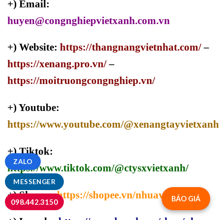
+) Email:
huyen@congnghiepvietxanh.com.vn
+) Website:
https://thangnangvietnhat.com/
–
https://xenang.pro.vn/
–
https://moitruongcongnghiep.vn/
+) Youtube:
https://www.youtube.com/@xenangtayvietxanh
+) Tiktok:
ZALO
https://www.tiktok.com/@ctysxvietxanh/
MESSENGER
+) Shopee:
https://shopee.vn/nhuavietxanh/
BÁO GIÁ
098.442.3150