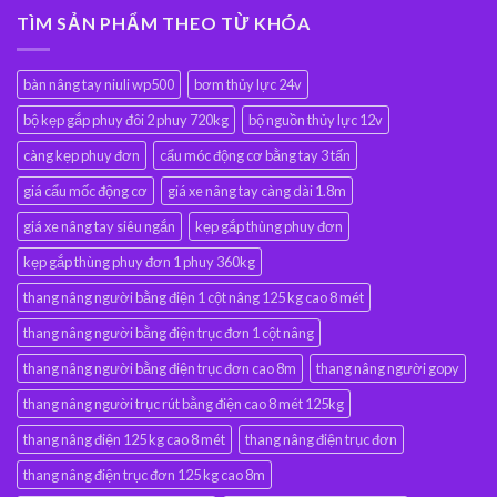
TÌM SẢN PHẨM THEO TỪ KHÓA
bàn nâng tay niuli wp500
bơm thủy lực 24v
bộ kẹp gắp phuy đôi 2 phuy 720kg
bộ nguồn thủy lực 12v
càng kẹp phuy đơn
cẩu móc động cơ bằng tay 3 tấn
giá cẩu mốc động cơ
giá xe nâng tay càng dài 1.8m
giá xe nâng tay siêu ngắn
kẹp gắp thùng phuy đơn
kẹp gắp thùng phuy đơn 1 phuy 360kg
thang nâng người bằng điện 1 cột nâng 125 kg cao 8 mét
thang nâng người bằng điện trục đơn 1 cột nâng
thang nâng người bằng điện trục đơn cao 8m
thang nâng người gopy
thang nâng người trục rút bằng điện cao 8 mét 125kg
thang nâng điện 125 kg cao 8 mét
thang nâng điện trục đơn
thang nâng điện trục đơn 125 kg cao 8m