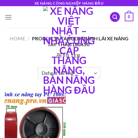
Skip
XE NÂNG CÔNG NGHIỆP HÀNG ĐẦU
to
0
content
HOME
/
PRODUCTS TAGGED “BÁNH LÁI XE NÂNG
TAY THẤP 160X50”
FILTER