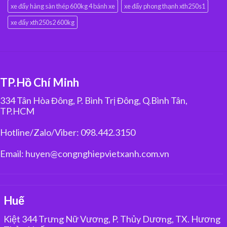
xe đẩy hàng sàn thép 600kg 4 bánh xe
xe đẩy phong thạnh xth250s1
xe đẩy xth250s2 600kg
TP.Hồ Chí Minh
334 Tân Hòa Đông, P. Bình Trị Đông, Q.Bình Tân,
TP.HCM
Hotline/Zalo/Viber: 098.442.3150
Email: huyen@congnghiepvietxanh.com.vn
Huế
Kiệt 344 Trưng Nữ Vương, P. Thủy Dương, TX. Hương