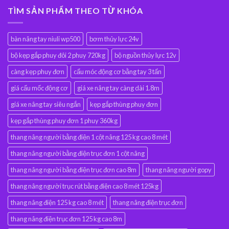
TÌM SẢN PHẨM THEO TỪ KHÓA
bàn nâng tay niuli wp500
bơm thủy lực 24v
bộ kẹp gắp phuy đôi 2 phuy 720kg
bộ nguồn thủy lực 12v
càng kẹp phuy đơn
cẩu móc động cơ bằng tay 3 tấn
giá cẩu mốc động cơ
giá xe nâng tay càng dài 1.8m
giá xe nâng tay siêu ngắn
kẹp gắp thùng phuy đơn
kẹp gắp thùng phuy đơn 1 phuy 360kg
thang nâng người bằng điện 1 cột nâng 125 kg cao 8 mét
thang nâng người bằng điện trục đơn 1 cột nâng
thang nâng người bằng điện trục đơn cao 8m
thang nâng người gopy
thang nâng người trục rút bằng điện cao 8 mét 125kg
thang nâng điện 125 kg cao 8 mét
thang nâng điện trục đơn
thang nâng điện trục đơn 125 kg cao 8m