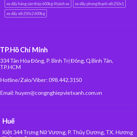
xe đẩy hàng sàn thép 600kg 4 bánh xe
xe đẩy phong thạnh xth250s1
xe đẩy xth250s2 600kg
TP.Hồ Chí Minh
334 Tân Hòa Đông, P. Bình Trị Đông, Q.Bình Tân,
TP.HCM
Hotline/Zalo/Viber: 098.442.3150
Email: huyen@congnghiepvietxanh.com.vn
Huế
Kiệt 344 Trưng Nữ Vương, P. Thủy Dương, TX. Hương