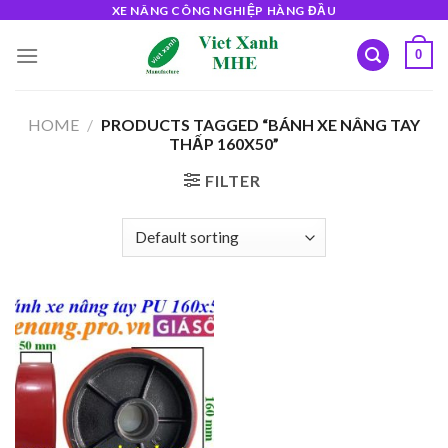
Skip
XE NÂNG CÔNG NGHIỆP HÀNG ĐẦU
to
0
content
HOME
/
PRODUCTS TAGGED “BÁNH XE NÂNG TAY
THẤP 160X50”
FILTER