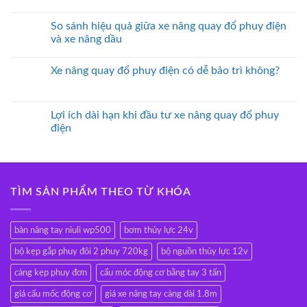
So sánh hiệu quả giữa xe nâng quay đổ phuy điện
và xe nâng dầu
Xe nâng quay đổ phuy điện có dễ bảo trì không?
Lợi ích dài hạn khi đầu tư xe nâng quay đổ phuy
điện
TÌM SẢN PHẨM THEO TỪ KHÓA
bàn nâng tay niuli wp500
bơm thủy lực 24v
bộ kẹp gắp phuy đôi 2 phuy 720kg
bộ nguồn thủy lực 12v
càng kẹp phuy đơn
cẩu móc động cơ bằng tay 3 tấn
giá cẩu mốc động cơ
giá xe nâng tay càng dài 1.8m