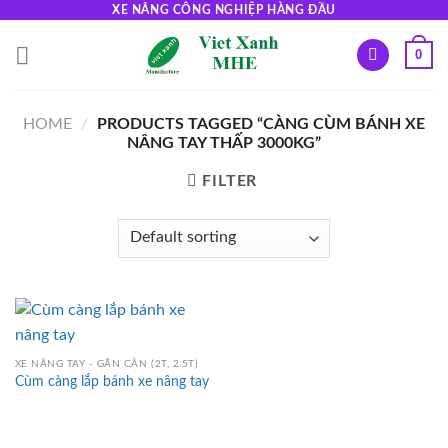
Skip
XE NÂNG CÔNG NGHIỆP HÀNG ĐẦU
to
0
content
HOME
/
PRODUCTS TAGGED “CÀNG CÙM BÁNH XE
NÂNG TAY THẤP 3000KG”
FILTER
XE NÂNG TAY - GẮN CÂN (2T, 2.5T)
Cùm càng lắp bánh xe nâng tay