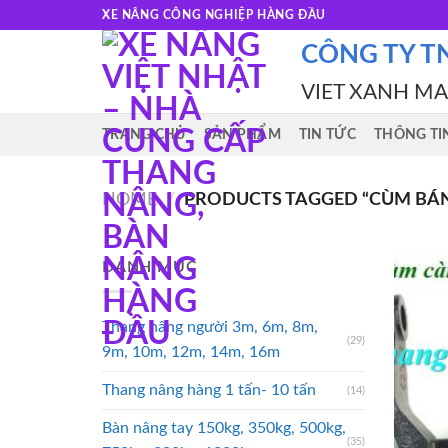
Skip
XE NÂNG CÔNG NGHIỆP HÀNG ĐẦU
to
CÔNG TY T
content
VIET XANH M
TRANG CHỦ
SẢN PHẨM
TIN TỨC
THÔNG TI
HOME
/
PRODUCTS TAGGED “CÙM BÁN
DANH MỤC
Thang nâng người 3m, 6m, 8m,
(29)
9m, 10m, 12m, 14m, 16m
Thang nâng hàng 1 tấn- 10 tấn
(14)
Bàn nâng tay 150kg, 350kg, 500kg,
(35)