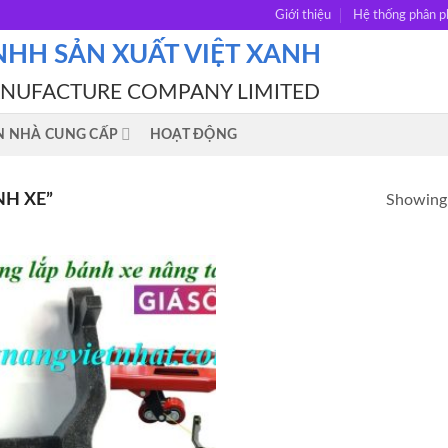
Giới thiệu
Hệ thống phân p
NHH SẢN XUẤT VIỆT XANH
ANUFACTURE COMPANY LIMITED
N NHÀ CUNG CẤP
HOẠT ĐỘNG
H XE”
Showing 