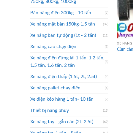
750kg, 800kg, 1000kg
Bàn nâng điện 300kg - 10 tấn
(7)
Xe nâng mặt bàn 150kg-1.5 tấn
(37)
Xe nâng bán tự động (1t - 2 tấn)
(11)
XE NÂNG 
Xe nâng cao chạy điện
(3)
Cùm càng
Xe nâng điện đứng lái 1 tấn, 1.2 tấn,
(3)
1.5 tấn, 1.6 tấn, 2 tấn
Xe nâng điện thấp (1.5t, 2t, 2.5t)
(4)
Xe nâng pallet chạy điện
(4)
Xe điện kéo hàng 1 tấn- 10 tấn
(7)
Thiết bị nâng phuy
(15)
Xe nâng tay - gắn cân (2t, 2.5t)
(69)