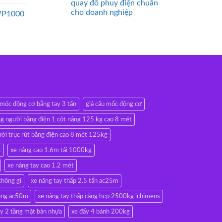
quay đổ phuy điện chuẩn
cho doanh nghiệp
WP1000
 móc động cơ bằng tay 3 tấn
giá cẩu mốc động cơ
g người bằng điện 1 cột nâng 125 kg cao 8 mét
ời trục rút bằng điện cao 8 mét 125kg
t
xe nâng cao 1.6m tải 1000kg
xe nâng tay cao 1.2 mét
không gỉ
xe nâng tay thấp 2.5 tấn ac25m
rộng ac50m
xe nâng tay thấp càng hẹp 2500kg ichimens
ẩy 2 tầng mặt bàn nhựa
xe đẩy 4 bánh 200kg