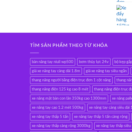
TÌM SẢN PHẨM THEO TỪ KHÓA
bàn nâng tay niuli wp500
bơm thủy lực 24v
bộ kẹp gắ
giá xe nâng tay càng dài 1.8m
giá xe nâng tay siêu ngắn
thang nâng người bằng điện trục đơn 1 cột nâng
thang nâ
thang nâng điện 125 kg cao 8 mét
thang nâng điện trục đ
xe nâng mặt bàn con lăn 350kg cao 1300mm
xe nâng pall
xe nâng tay cao 1.2 mét 500kg
xe nâng tay càng siêu d
xe nâng tay thấp 5 tấn
xe nâng tay thấp 5 tấn càng rộng
xe nâng tay thấp càng rộng 3000kg
xe nâng tay thấp siêu