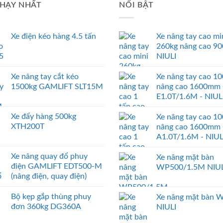
HẠY NHẤT
NỔI BẬT
Xe điện kéo hàng 4.5 tấn
Xe nâng tay cao mi
260kg nâng cao 9
NIULI
Xe nâng tay cắt kéo
Xe nâng tay cao 1
1500kg GAMLIFT SLT15M
nâng cao 1600mm
E1.0T/1.6M - NIUL
Xe đẩy hàng 500kg
Xe nâng tay cao 1
XTH200T
nâng cao 1600mm
A1.0T/1.6M - NIUL
Xe nâng quay đổ phuy
Xe nâng mặt bàn
điện GAMLIFT EDT500-M
WP500/1.5M NIUL
(nâng điện, quay điện)
Bộ kẹp gắp thùng phuy
Xe nâng mặt bàn 
đơn 360kg DG360A
NIULI