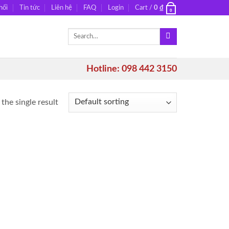
hối
Tin tức
Liên hệ
FAQ
Login
Cart /
0
₫
0
Search
for:
Hotline: 098 442 3150
the single result