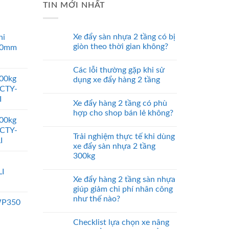
TIN MỚI NHẤT
Xe đẩy sàn nhựa 2 tầng có bị
ni
giòn theo thời gian không?
00mm
Các lỗi thường gặp khi sử
000kg
dụng xe đẩy hàng 2 tầng
 CTY-
I
Xe đẩy hàng 2 tầng có phù
hợp cho shop bán lẻ không?
000kg
 CTY-
Trải nghiệm thực tế khi dùng
I
xe đẩy sàn nhựa 2 tầng
300kg
I
Xe đẩy hàng 2 tầng sàn nhựa
giúp giảm chi phí nhân công
như thế nào?
WP350
Checklist lựa chọn xe nâng