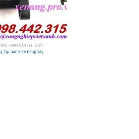
TAY - GẮN CÂN (2T, 2.5T)
 lắp bánh xe nâng tay