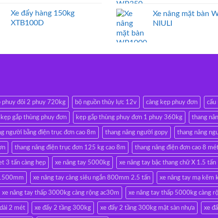
Xe đẩy hàng 150kg
Xe nâng mặt bàn 
XTB100D
NIULI
p phuy đôi 2 phuy 720kg
bộ nguồn thủy lực 12v
càng kẹp phuy đơn
cẩu
kẹp gắp thùng phuy đơn
kẹp gắp thùng phuy đơn 1 phuy 360kg
thang nân
ng người bằng điện trục đơn cao 8m
thang nâng người gopy
thang nâng ngư
ơn
thang nâng điện trục đơn 125 kg cao 8m
thang nâng điện đơn cao 8 mé
et 3 tấn càng hẹp
xe nâng tay 5000kg
xe nâng tay bậc thang chữ X 1.5 tấn
ài 1500mm
xe nâng tay càng siêu ngắn 800mm 2.5 tấn
xe nâng tay mạ kẽm 
xe nâng tay thấp 3000kg càng rộng ac30m
xe nâng tay thấp 5000kg càng 
 dài 2 mét
xe đẩy 2 tầng 300kg
xe đẩy 2 tầng 300kg mặt sàn nhựa
xe đ