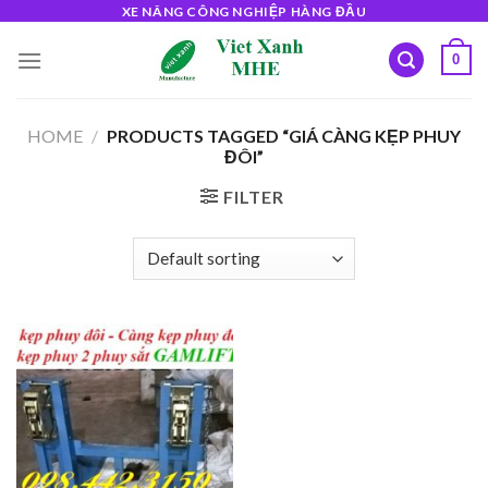
Skip
XE NÂNG CÔNG NGHIỆP HÀNG ĐẦU
to
0
content
HOME
/
PRODUCTS TAGGED “GIÁ CÀNG KẸP PHUY
ĐÔI”
FILTER