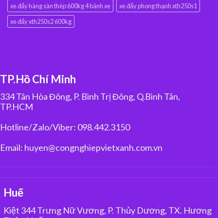
xe đẩy hàng sàn thép 600kg 4 bánh xe
xe đẩy phong thạnh xth250s1
xe đẩy xth250s2 600kg
TP.Hồ Chí Minh
334 Tân Hòa Đông, P. Bình Trị Đông, Q.Bình Tân,
TP.HCM
Hotline/Zalo/Viber: 098.442.3150
Email: huyen@congnghiepvietxanh.com.vn
Huế
Kiệt 344 Trưng Nữ Vương, P. Thủy Dương, TX. Hương