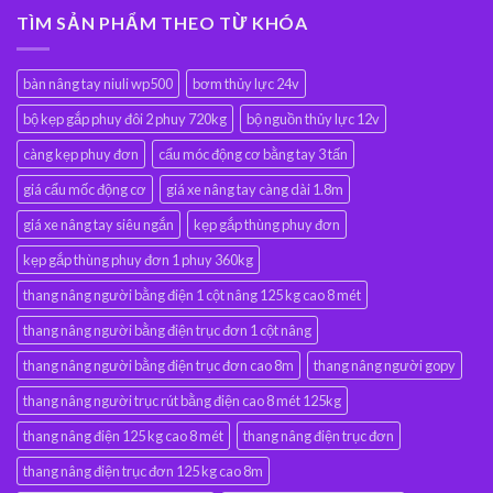
TÌM SẢN PHẨM THEO TỪ KHÓA
bàn nâng tay niuli wp500
bơm thủy lực 24v
bộ kẹp gắp phuy đôi 2 phuy 720kg
bộ nguồn thủy lực 12v
càng kẹp phuy đơn
cẩu móc động cơ bằng tay 3 tấn
giá cẩu mốc động cơ
giá xe nâng tay càng dài 1.8m
giá xe nâng tay siêu ngắn
kẹp gắp thùng phuy đơn
kẹp gắp thùng phuy đơn 1 phuy 360kg
thang nâng người bằng điện 1 cột nâng 125 kg cao 8 mét
thang nâng người bằng điện trục đơn 1 cột nâng
thang nâng người bằng điện trục đơn cao 8m
thang nâng người gopy
thang nâng người trục rút bằng điện cao 8 mét 125kg
thang nâng điện 125 kg cao 8 mét
thang nâng điện trục đơn
thang nâng điện trục đơn 125 kg cao 8m