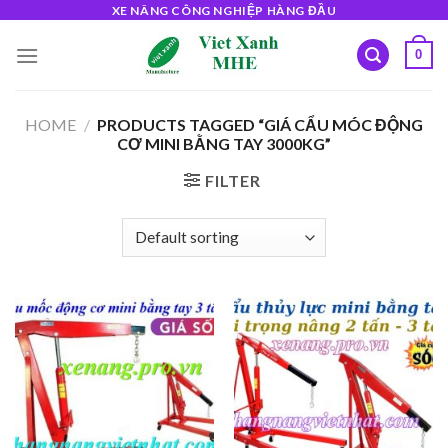
Skip
XE NÂNG CÔNG NGHIỆP HÀNG ĐẦU
to
0
content
HOME
/
PRODUCTS TAGGED “GIÁ CẨU MÓC ĐỘNG
CƠ MINI BẰNG TAY 3000KG”
FILTER