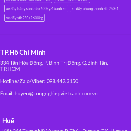
xe đẩy hàng sàn thép 600kg 4 bánh xe
xe đẩy phong thạnh xth250s1
xe đẩy xth250s2 600kg
TP.Hồ Chí Minh
334 Tân Hòa Đông, P. Bình Trị Đông, Q.Bình Tân,
TP.HCM
Hotline/Zalo/Viber: 098.442.3150
Email: huyen@congnghiepvietxanh.com.vn
Huế
Kiệt 344 Trưng Nữ Vương, P. Thủy Dương, TX. Hương