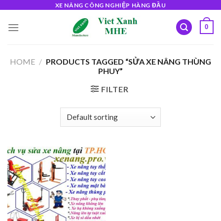
Skip
XE NÂNG CÔNG NGHIỆP HÀNG ĐẦU
to
0
content
HOME
/
PRODUCTS TAGGED “SỬA XE NÂNG THÙNG
PHUY”
FILTER