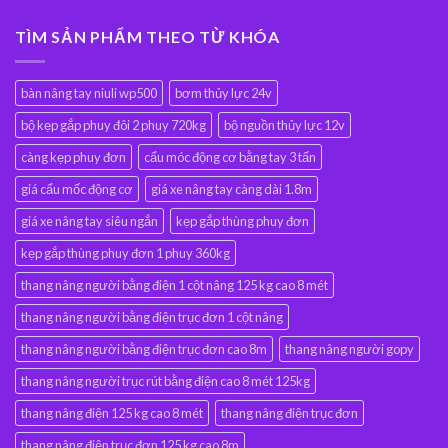
TÌM SẢN PHẨM THEO TỪ KHÓA
bàn nâng tay niuli wp500
bơm thủy lực 24v
bộ kẹp gắp phuy đôi 2 phuy 720kg
bộ nguồn thủy lực 12v
càng kẹp phuy đơn
cẩu móc động cơ bằng tay 3 tấn
giá cẩu mốc động cơ
giá xe nâng tay càng dài 1.8m
giá xe nâng tay siêu ngắn
kẹp gắp thùng phuy đơn
kẹp gắp thùng phuy đơn 1 phuy 360kg
thang nâng người bằng điện 1 cột nâng 125 kg cao 8 mét
thang nâng người bằng điện trục đơn 1 cột nâng
thang nâng người bằng điện trục đơn cao 8m
thang nâng người gopy
thang nâng người trục rút bằng điện cao 8 mét 125kg
thang nâng điện 125 kg cao 8 mét
thang nâng điện trục đơn
thang nâng điện trục đơn 125 kg cao 8m