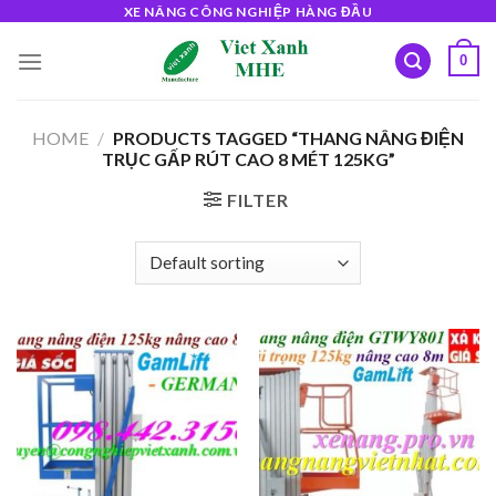
Skip
XE NÂNG CÔNG NGHIỆP HÀNG ĐẦU
to
0
content
HOME
/
PRODUCTS TAGGED “THANG NÂNG ĐIỆN
TRỤC GẤP RÚT CAO 8 MÉT 125KG”
FILTER