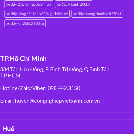
xe đẩy 2 tầng mặt bàn nhựa
xe đẩy 4 bánh 200kg
xe đẩy hàng sàn thép 600kg 4 bánh xe
xe đẩy phong thạnh xth250s1
xe đẩy xth250s2 600kg
TP.Hồ Chí Minh
334 Tân Hòa Đông, P. Bình Trị Đông, Q.Bình Tân,
TP.HCM
Hotline/Zalo/Viber: 098.442.3150
Email: huyen@congnghiepvietxanh.com.vn
Huế