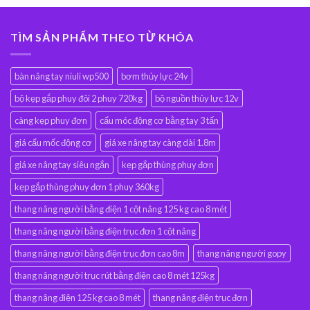
TÌM SẢN PHẨM THEO TỪ KHÓA
bàn nâng tay niuli wp500
bơm thủy lực 24v
bộ kẹp gắp phuy đôi 2 phuy 720kg
bộ nguồn thủy lực 12v
càng kẹp phuy đơn
cẩu móc động cơ bằng tay 3 tấn
giá cẩu mốc động cơ
giá xe nâng tay càng dài 1.8m
giá xe nâng tay siêu ngắn
kẹp gắp thùng phuy đơn
kẹp gắp thùng phuy đơn 1 phuy 360kg
thang nâng người bằng điện 1 cột nâng 125 kg cao 8 mét
thang nâng người bằng điện trục đơn 1 cột nâng
thang nâng người bằng điện trục đơn cao 8m
thang nâng người gopy
thang nâng người trục rút bằng điện cao 8 mét 125kg
thang nâng điện 125 kg cao 8 mét
thang nâng điện trục đơn