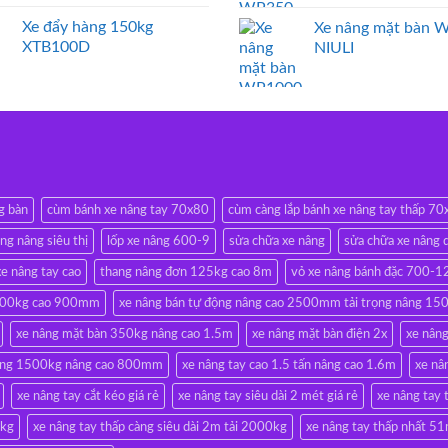
Xe đẩy hàng 150kg
Xe nâng mặt bàn 
XTB100D
NIULI
g bàn
cùm bánh xe nâng tay 70x80
cùm càng lắp bánh xe nâng tay thấp 7
ang nâng siêu thị
lốp xe nâng 600-9
sửa chữa xe nâng
sửa chữa xe nâng 
e nâng tay cao
thang nâng đơn 125kg cao 8m
vỏ xe nâng bánh đặc 700-1
500kg cao 900mm
xe nâng bán tự động nâng cao 2500mm tải trọng nâng 15
xe nâng mặt bàn 350kg nâng cao 1.5m
xe nâng mặt bàn điện 2x
xe nân
hang 1500kg nâng cao 800mm
xe nâng tay cao 1.5 tấn nâng cao 1.6m
xe nâ
xe nâng tay cắt kéo giá rẻ
xe nâng tay siêu dài 2 mét giá rẻ
xe nâng ta
0kg
xe nâng tay thấp càng siêu dài 2m tải 2000kg
xe nâng tay thấp nhất 