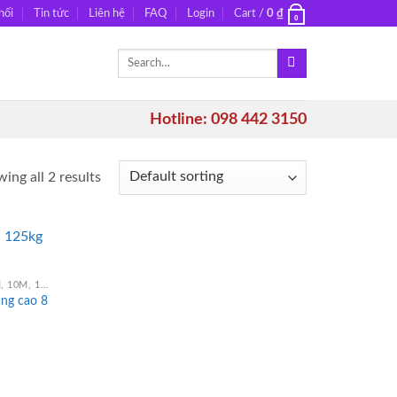
hối
Tin tức
Liên hệ
FAQ
Login
Cart /
0
₫
0
Search
for:
Hotline: 098 442 3150
ing all 2 results
THANG NÂNG NGƯỜI 3M, 6M, 8M, 9M, 10M, 12M, 14M, 16M
âng cao 8