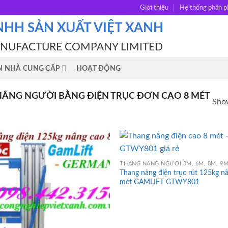
Giới thiệu
Hệ thống phân p
NHH SẢN XUẤT VIỆT XANH
ANUFACTURE COMPANY LIMITED
N NHÀ CUNG CẤP
HOẠT ĐỘNG
ÂNG NGƯỜI BẰNG ĐIỆN TRỤC ĐƠN CAO 8 MÉT
Show
Thang nâng điện trục rút 125kg n
mét GAMLIFT GTWY801