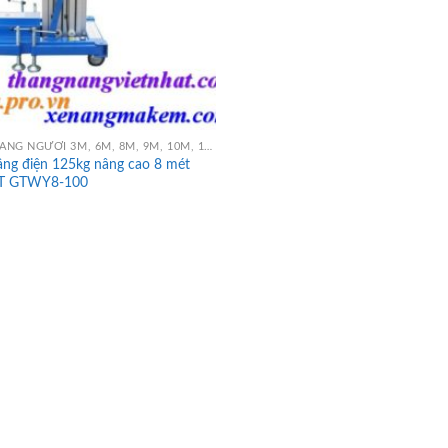
THANG NÂNG NGƯỜI 3M, 6M, 8M, 9M, 10M, 12M, 14M, 16M
âng điện 125kg nâng cao 8 mét
T GTWY8-100