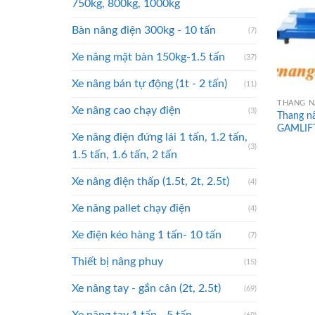
750kg, 800kg, 1000kg
Bàn nâng điện 300kg - 10 tấn
(7)
Xe nâng mặt bàn 150kg-1.5 tấn
(37)
Xe nâng bán tự động (1t - 2 tấn)
(11)
Xe nâng cao chạy điện
(3)
Thang n
GAMLIF
Xe nâng điện đứng lái 1 tấn, 1.2 tấn,
(3)
1.5 tấn, 1.6 tấn, 2 tấn
Xe nâng điện thấp (1.5t, 2t, 2.5t)
(4)
Xe nâng pallet chạy điện
(4)
Xe điện kéo hàng 1 tấn- 10 tấn
(7)
Thiết bị nâng phuy
(15)
Xe nâng tay - gắn cân (2t, 2.5t)
(69)