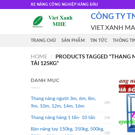
Skip
XE NÂNG CÔNG NGHIỆP HÀNG ĐẦU
to
CÔNG TY T
content
VIET XANH M
TRANG CHỦ
SẢN PHẨM
TIN TỨC
THÔNG TI
HOME
/
PRODUCTS TAGGED “THANG N
TẢI 125KG”
DANH MỤC
Thang nâng người 3m, 6m, 8m,
(29)
9m, 10m, 12m, 14m, 16m
Thang nâng hàng 1 tấn- 10 tấn
(14)
Bàn nâng tay 150kg, 350kg, 500kg,
(35)