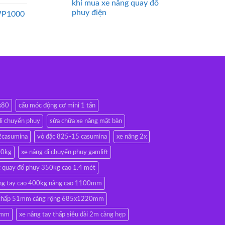
khi mua xe nâng quay đổ
phuy điện
WP1000
0x80
cẩu móc động cơ mini 1 tấn
di chuyển phuy
sửa chữa xe nâng mặt bàn
2casumina
vỏ đặc 825-15 casumina
xe nâng 2x
00kg
xe nâng di chuyển phuy gamlift
g quay đổ phuy 350kg cao 1.4 mét
ng tay cao 400kg nâng cao 1100mm
y thấp 51mm càng rộng 685x1220mm
51mm
xe nâng tay thấp siêu dài 2m càng hẹp