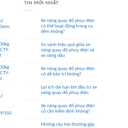
TIN MỚI NHẤT
Xe nâng quay đổ phuy điện
ni
có thể hoạt động trong ca
00mm
đêm không?
000kg
So sánh hiệu quả giữa xe
 CTY-
nâng quay đổ phuy điện và
I
xe nâng dầu
000kg
Xe nâng quay đổ phuy điện
 CTY-
có dễ bảo trì không?
I
Lợi ích dài hạn khi đầu tư xe
nâng quay đổ phuy điện
I
Xe nâng quay đổ phuy điện
có cần kiểm định không?
WP350
Những câu hỏi thường gặp