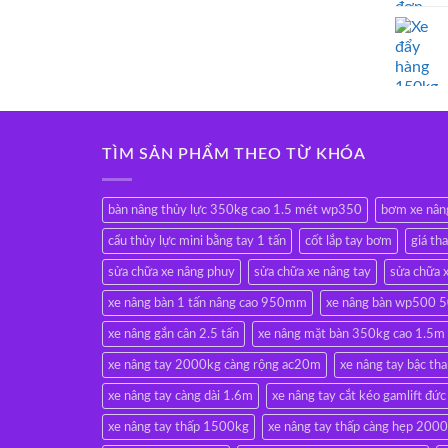
TÌM SẢN PHẨM THEO TỪ KHÓA
bàn nâng thủy lực 350kg cao 1.5 mét wp350
bơm xe nân
cẩu thủy lực mini bằng tay 1 tấn
cốt lắp tay bơm
giá th
sửa chữa xe nâng phuy
sửa chữa xe nâng tay
sửa chữa x
xe nâng bàn 1 tấn nâng cao 950mm
xe nâng bàn wp500 
xe nâng gắn cân 2.5 tấn
xe nâng mặt bàn 350kg cao 1.5m
xe nâng tay 2000kg càng rộng ac20m
xe nâng tay bậc t
xe nâng tay càng dài 1.6m
xe nâng tay cắt kéo gamlift đức
xe nâng tay thấp 1500kg
xe nâng tay thấp càng hẹp 200