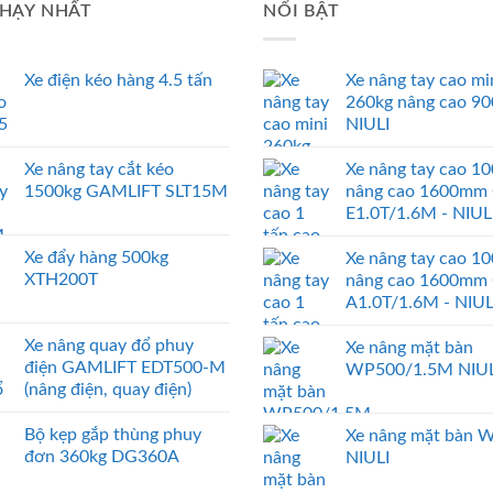
HẠY NHẤT
NỔI BẬT
Xe điện kéo hàng 4.5 tấn
Xe nâng tay cao mi
260kg nâng cao 9
NIULI
Xe nâng tay cắt kéo
Xe nâng tay cao 1
1500kg GAMLIFT SLT15M
nâng cao 1600mm
E1.0T/1.6M - NIUL
Xe đẩy hàng 500kg
Xe nâng tay cao 1
XTH200T
nâng cao 1600mm
A1.0T/1.6M - NIUL
Xe nâng quay đổ phuy
Xe nâng mặt bàn
điện GAMLIFT EDT500-M
WP500/1.5M NIUL
(nâng điện, quay điện)
Bộ kẹp gắp thùng phuy
Xe nâng mặt bàn 
đơn 360kg DG360A
NIULI