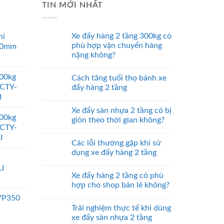
TIN MỚI NHẤT
Xe đẩy hàng 2 tầng 300kg có
ni
phù hợp vận chuyển hàng
00mm
nặng không?
000kg
Cách tăng tuổi thọ bánh xe
 CTY-
đẩy hàng 2 tầng
I
Xe đẩy sàn nhựa 2 tầng có bị
000kg
giòn theo thời gian không?
 CTY-
I
Các lỗi thường gặp khi sử
dụng xe đẩy hàng 2 tầng
I
Xe đẩy hàng 2 tầng có phù
hợp cho shop bán lẻ không?
WP350
Trải nghiệm thực tế khi dùng
xe đẩy sàn nhựa 2 tầng