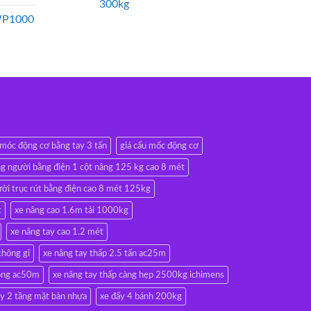
300kg
WP1000
 móc động cơ bằng tay 3 tấn
giá cẩu mốc động cơ
g người bằng điện 1 cột nâng 125 kg cao 8 mét
ời trục rút bằng điện cao 8 mét 125kg
t
xe nâng cao 1.6m tải 1000kg
xe nâng tay cao 1.2 mét
không gỉ
xe nâng tay thấp 2.5 tấn ac25m
rộng ac50m
xe nâng tay thấp càng hẹp 2500kg ichimens
ẩy 2 tầng mặt bàn nhựa
xe đẩy 4 bánh 200kg