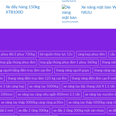
Xe đẩy hàng 150kg
Xe nâng mặt bàn 
XTB100D
NIULI
p phuy đôi 2 phuy 720kg
bộ nguồn thủy lực 12v
càng kẹp phuy đơn
cẩu
kẹp gắp thùng phuy đơn
kẹp gắp thùng phuy đơn 1 phuy 360kg
thang nân
ng người bằng điện trục đơn cao 8m
thang nâng người gopy
thang nâng ngư
ơn
thang nâng điện trục đơn 125 kg cao 8m
thang nâng điện đơn cao 8 mé
et 3 tấn càng hẹp
xe nâng tay 5000kg
xe nâng tay bậc thang chữ X 1.5 tấn
ài 1500mm
xe nâng tay càng siêu ngắn 800mm 2.5 tấn
xe nâng tay mạ kẽm 
xe nâng tay thấp 3000kg càng rộng ac30m
xe nâng tay thấp 5000kg càng 
 dài 2 mét
xe đẩy 2 tầng 300kg
xe đẩy 2 tầng 300kg mặt sàn nhựa
xe đ