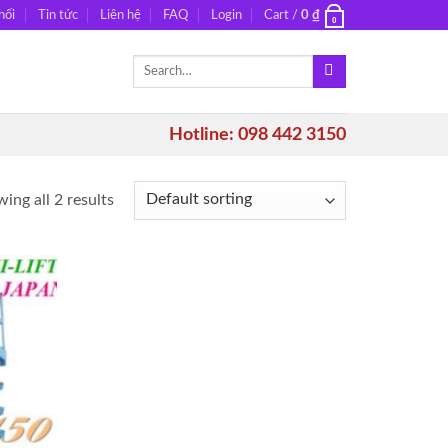
hối
Tin tức
Liên hệ
FAQ
Login
Cart /
0
₫
0
Search
for:
Hotline: 098 442 3150
ing all 2 results