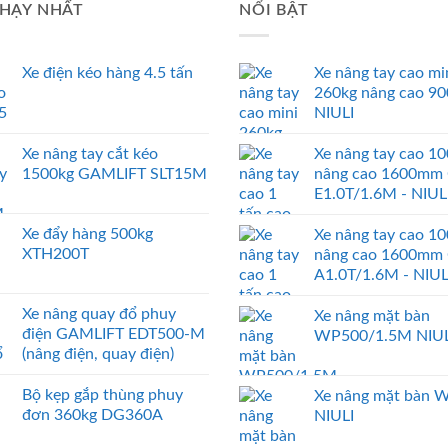
HẠY NHẤT
NỔI BẬT
Xe điện kéo hàng 4.5 tấn
Xe nâng tay cao mi
260kg nâng cao 9
NIULI
Xe nâng tay cắt kéo
Xe nâng tay cao 1
1500kg GAMLIFT SLT15M
nâng cao 1600mm
E1.0T/1.6M - NIUL
Xe đẩy hàng 500kg
Xe nâng tay cao 1
XTH200T
nâng cao 1600mm
A1.0T/1.6M - NIUL
Xe nâng quay đổ phuy
Xe nâng mặt bàn
điện GAMLIFT EDT500-M
WP500/1.5M NIUL
(nâng điện, quay điện)
Bộ kẹp gắp thùng phuy
Xe nâng mặt bàn 
đơn 360kg DG360A
NIULI