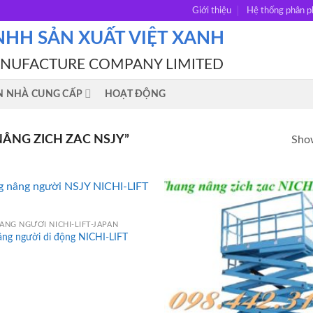
Giới thiệu
Hệ thống phân p
NHH SẢN XUẤT VIỆT XANH
ANUFACTURE COMPANY LIMITED
N NHÀ CUNG CẤP
HOẠT ĐỘNG
ÂNG ZICH ZAC NSJY”
Show
ÂNG NGƯỜI NICHI-LIFT-JAPAN
âng người di động NICHI-LIFT