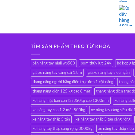
TÌM SẢN PHẨM THEO TỪ KHÓA
bàn nâng tay niuli wp500
bơm thủy lực 24v
bộ kẹp gắ
giá xe nâng tay càng dài 1.8m
giá xe nâng tay siêu ngắn
thang nâng người bằng điện trục đơn 1 cột nâng
thang nâ
thang nâng điện 125 kg cao 8 mét
thang nâng điện trục đ
xe nâng mặt bàn con lăn 350kg cao 1300mm
xe nâng pall
xe nâng tay cao 1.2 mét 500kg
xe nâng tay càng siêu d
xe nâng tay thấp 5 tấn
xe nâng tay thấp 5 tấn càng rộng
xe nâng tay thấp càng rộng 3000kg
xe nâng tay thấp siêu