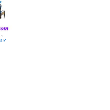
AN
NSJY