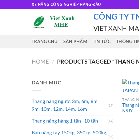
Skip
XE NÂNG CÔNG NGHIỆP HÀNG ĐẦU
to
CÔNG TY T
content
VIET XANH M
TRANG CHỦ
SẢN PHẨM
TIN TỨC
THÔNG TI
HOME
/
PRODUCTS TAGGED “THANG N
DANH MỤC
THANG N
Thang nâng người 3m, 6m, 8m,
Thang n
(29)
9m, 10m, 12m, 14m, 16m
NSJY
Thang nâng hàng 1 tấn- 10 tấn
(14)
Bàn nâng tay 150kg, 350kg, 500kg,
(35)