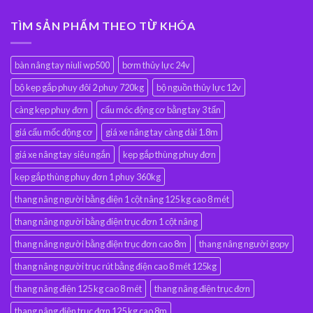
TÌM SẢN PHẨM THEO TỪ KHÓA
bàn nâng tay niuli wp500
bơm thủy lực 24v
bộ kẹp gắp phuy đôi 2 phuy 720kg
bộ nguồn thủy lực 12v
càng kẹp phuy đơn
cẩu móc động cơ bằng tay 3 tấn
giá cẩu mốc động cơ
giá xe nâng tay càng dài 1.8m
giá xe nâng tay siêu ngắn
kẹp gắp thùng phuy đơn
kẹp gắp thùng phuy đơn 1 phuy 360kg
thang nâng người bằng điện 1 cột nâng 125 kg cao 8 mét
thang nâng người bằng điện trục đơn 1 cột nâng
thang nâng người bằng điện trục đơn cao 8m
thang nâng người gopy
thang nâng người trục rút bằng điện cao 8 mét 125kg
thang nâng điện 125 kg cao 8 mét
thang nâng điện trục đơn
thang nâng điện trục đơn 125 kg cao 8m