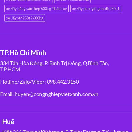
xe đẩy hàng sàn thép 600kg 4 bánh xe
xe đẩy phong thạnh xth250s1
xe đẩy xth250s2 600kg
TP.Hồ Chí Minh
334 Tân Hòa Đông, P. Bình Trị Đông, Q.Bình Tân,
TP.HCM
Hotline/Zalo/Viber: 098.442.3150
Email: huyen@congnghiepvietxanh.com.vn
Huế
Kiệt 344 Trưng Nữ Vương, P. Thủy Dương, TX. Hương