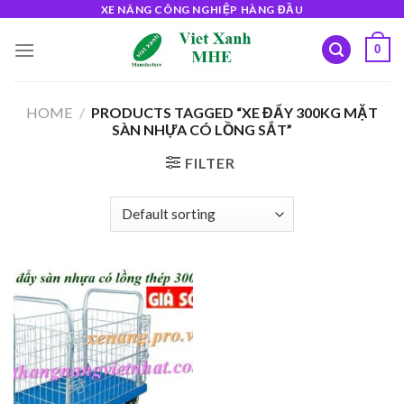
Skip
XE NÂNG CÔNG NGHIỆP HÀNG ĐẦU
to
0
content
HOME
/
PRODUCTS TAGGED “XE ĐẨY 300KG MẶT
SÀN NHỰA CÓ LỒNG SẮT”
FILTER