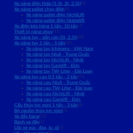
Xe nâng điện thấp (1.5t, 2t, 2.5t)
(4)
Xe nâng pallet chạy điện
(4)
Xe nâng pallet điện NichiLift
Xe nâng pallet điện Noblelift
Xe điện kéo hàng 1 tấn- 10 tấn
(7)
Thiết bị nâng phuy
(15)
Xe nâng tay - gắn cân (2t, 2.5t)
(69)
Xe nâng tay 1 tấn - 5 tấn
(69)
Xe nâng tay Ichimens - Việt Nam
Xe nâng tay Niuli - Trung Quốc
Xe nâng tay NichiLift - Nhật
Xe nâng tay Gamlift - Đức
Xe nâng tay TW-Liter - Đài Loan
Xe nâng tay cao 0.5 tấn - 2 tấn
(21)
Xe nâng cao Niuli - Trung Quốc
Xe nâng cao TW-Liter - Đài loan
Xe nâng cao NichiLift - Nhật
Xe nâng cao Gamlift - Đức
Cẩu thủy lực mini 1 tấn - 3 tấn
(8)
Bộ nguồn thủy lực mini
(5)
Xe đẩy hàng
(21)
Bánh xe đẩy
(1)
Lốp xe xúc, đào, lu, ủi
(1)