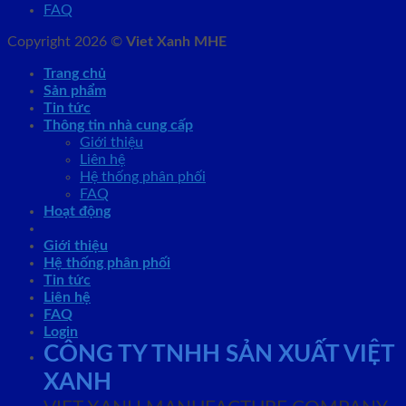
FAQ
Copyright 2026 ©
Viet Xanh MHE
Trang chủ
Sản phẩm
Tin tức
Thông tin nhà cung cấp
Giới thiệu
Liên hệ
Hệ thống phân phối
FAQ
Hoạt động
Giới thiệu
Hệ thống phân phối
Tin tức
Liên hệ
FAQ
Login
CÔNG TY TNHH SẢN XUẤT VIỆT
XANH