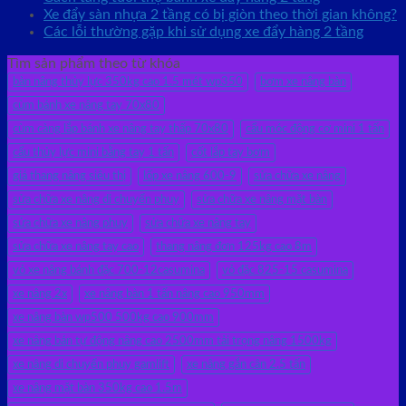
Xe đẩy sàn nhựa 2 tầng có bị giòn theo thời gian không?
Các lỗi thường gặp khi sử dụng xe đẩy hàng 2 tầng
Tìm sản phẩm theo từ khóa
bàn nâng thủy lực 350kg cao 1.5 mét wp350
bơm xe nâng bàn
cùm bánh xe nâng tay 70x80
cùm càng lắp bánh xe nâng tay thấp 70x80
cẩu móc động cơ mini 1 tấn
cẩu thủy lực mini bằng tay 1 tấn
cốt lắp tay bơm
giá thang nâng siêu thị
lốp xe nâng 600-9
sửa chữa xe nâng
sửa chữa xe nâng di chuyển phuy
sửa chữa xe nâng mặt bàn
sửa chữa xe nâng phuy
sửa chữa xe nâng tay
sửa chữa xe nâng tay cao
thang nâng đơn 125kg cao 8m
vỏ xe nâng bánh đặc 700-12casumina
vỏ đặc 825-15 casumina
xe nâng 2x
xe nâng bàn 1 tấn nâng cao 950mm
xe nâng bàn wp500 500kg cao 900mm
xe nâng bán tự động nâng cao 2500mm tải trọng nâng 1500kg
xe nâng di chuyển phuy gamlift
xe nâng gắn cân 2.5 tấn
xe nâng mặt bàn 350kg cao 1.5m