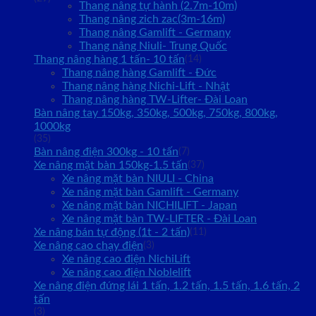
Thang nâng tự hành (2.7m-10m)
Thang nâng zich zac(3m-16m)
Thang nâng Gamlift - Germany
Thang nâng Niuli- Trung Quốc
Thang nâng hàng 1 tấn- 10 tấn
(14)
Thang nâng hàng Gamlift - Đức
Thang nâng hàng Nichi-Lift - Nhật
Thang nâng hàng TW-Lifter- Đài Loan
Bàn nâng tay 150kg, 350kg, 500kg, 750kg, 800kg,
1000kg
(35)
Bàn nâng điện 300kg - 10 tấn
(7)
Xe nâng mặt bàn 150kg-1.5 tấn
(37)
Xe nâng mặt bàn NIULI - China
Xe nâng mặt bàn Gamlift - Germany
Xe nâng mặt bàn NICHILIFT - Japan
Xe nâng mặt bàn TW-LIFTER - Đài Loan
Xe nâng bán tự động (1t - 2 tấn)
(11)
Xe nâng cao chạy điện
(3)
Xe nâng cao điện NichiLift
Xe nâng cao điện Noblelift
Xe nâng điện đứng lái 1 tấn, 1.2 tấn, 1.5 tấn, 1.6 tấn, 2
tấn
(3)