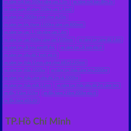
xe nâng mặt bàn 350kg nâng cao 1.5m
xe nâng mặt bàn điện 2x
xe nâng quay đổ phuy 350kg cao 1.4 mét
xe nâng tay 2000kg càng rộng ac20m
xe nâng tay bậc thang 1500kg nâng cao 800mm
xe nâng tay cao 1.5 tấn nâng cao 1.6m
xe nâng tay cao 400kg nâng cao 1100mm
xe nâng tay càng dài 1.6m
xe nâng tay cắt kéo gamlift đức
xe nâng tay cắt kéo giá rẻ
xe nâng tay siêu dài 2 mét giá rẻ
xe nâng tay thấp 51mm càng rộng 685x1220mm
xe nâng tay thấp 1500kg
xe nâng tay thấp càng hẹp 2000kg
xe nâng tay thấp càng siêu dài 2m tải 2000kg
xe nâng tay thấp nhất 51mm
xe nâng tay thấp siêu dài 2m càng hẹp
xe đẩy 3 tầng 150kg
xe đẩy hàng 2 tầng 200kg giá rẻ
xe đẩy hàng xth130l
TP.Hồ Chí Minh