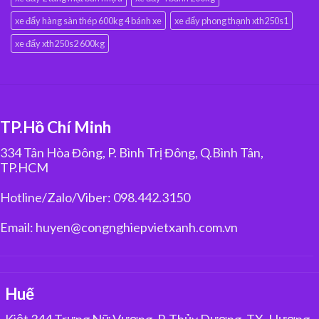
xe đẩy hàng sàn thép 600kg 4 bánh xe
xe đẩy phong thạnh xth250s1
xe đẩy xth250s2 600kg
TP.Hồ Chí Minh
334 Tân Hòa Đông, P. Bình Trị Đông, Q.Bình Tân,
TP.HCM
Hotline/Zalo/Viber: 098.442.3150
Email: huyen@congnghiepvietxanh.com.vn
Huế
Kiệt 344 Trưng Nữ Vương, P. Thủy Dương, TX. Hương