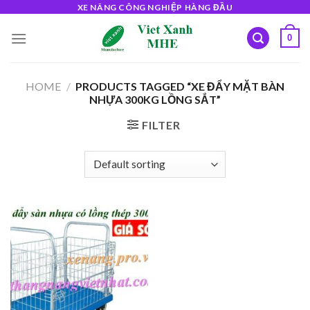
Skip
XE NÂNG CÔNG NGHIỆP HÀNG ĐẦU
to
0
content
HOME
/
PRODUCTS TAGGED “XE ĐẨY MẶT BÀN
NHỰA 300KG LỒNG SẮT”
FILTER