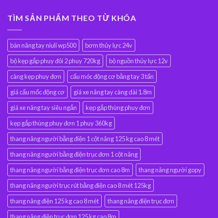
TÌM SẢN PHẨM THEO TỪ KHÓA
bàn nâng tay niuli wp500
bơm thủy lực 24v
bộ kẹp gắp phuy đôi 2 phuy 720kg
bộ nguồn thủy lực 12v
càng kẹp phuy đơn
cẩu móc động cơ bằng tay 3 tấn
giá cẩu mốc động cơ
giá xe nâng tay càng dài 1.8m
giá xe nâng tay siêu ngắn
kẹp gắp thùng phuy đơn
kẹp gắp thùng phuy đơn 1 phuy 360kg
thang nâng người bằng điện 1 cột nâng 125 kg cao 8 mét
thang nâng người bằng điện trục đơn 1 cột nâng
thang nâng người bằng điện trục đơn cao 8m
thang nâng người gopy
thang nâng người trục rút bằng điện cao 8 mét 125kg
thang nâng điện 125 kg cao 8 mét
thang nâng điện trục đơn
thang nâng điện trục đơn 125 kg cao 8m