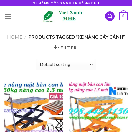
Skip
XE NÂNG CÔNG NGHIỆP HÀNG ĐẦU
to
0
content
HOME
/
PRODUCTS TAGGED “XE NÂNG CÂY CẢNH”
FILTER