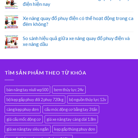
điện hiện nay
Xe nâng quay đổ phuy điện có thể hoạt động trong ca
đêm không?
So sánh hiệu quả giữa xe nâng quay đổ phuy điện và
xe nâng dầu
TÌM SẢN PHẨM THEO TỪ KHÓA
bàn nâng tay niuli wp500
bơm thủy lực 24v
bộ kẹp gắp phuy đôi 2 phuy 720kg
bộ nguồn thủy lực 12v
càng kẹp phuy đơn
cẩu móc động cơ bằng tay 3 tấn
giá cẩu mốc động cơ
giá xe nâng tay càng dài 1.8m
giá xe nâng tay siêu ngắn
kẹp gắp thùng phuy đơn