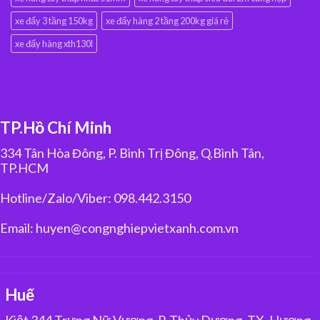
xe đẩy 3 tầng 150kg
xe đẩy hàng 2 tầng 200kg giá rẻ
xe đẩy hàng xth130l
TP.Hồ Chí Minh
334 Tân Hòa Đông, P. Bình Trị Đông, Q.Bình Tân,
TP.HCM
Hotline/Zalo/Viber: 098.442.3150
Email: huyen@congnghiepvietxanh.com.vn
Huế
Kiệt 344 Trưng Nữ Vương, P. Thủy Dương, TX. Hương