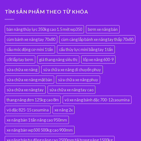
TÌM SẢN PHẨM THEO TỪ KHÓA
bàn nâng thủy lực 350kg cao 1.5 mét wp350
bơm xe nâng bàn
cùm bánh xe nâng tay 70x80
cùm càng lắp bánh xe nâng tay thấp 70x80
cẩu móc động cơ mini 1 tấn
cẩu thủy lực mini bằng tay 1 tấn
cốt lắp tay bơm
giá thang nâng siêu thị
lốp xe nâng 600-9
sửa chữa xe nâng
sửa chữa xe nâng di chuyển phuy
sửa chữa xe nâng mặt bàn
sửa chữa xe nâng phuy
sửa chữa xe nâng tay
sửa chữa xe nâng tay cao
thang nâng đơn 125kg cao 8m
vỏ xe nâng bánh đặc 700-12casumina
vỏ đặc 825-15 casumina
xe nâng 2x
xe nâng bàn 1 tấn nâng cao 950mm
xe nâng bàn wp500 500kg cao 900mm
xe nâng bán tự động nâng cao 2500mm tải trọng nâng 1500kg