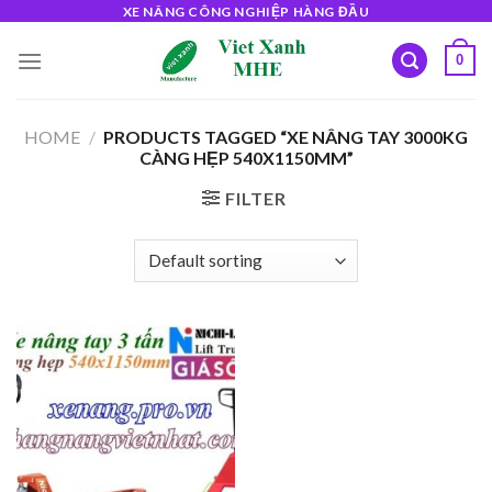
Skip
XE NÂNG CÔNG NGHIỆP HÀNG ĐẦU
to
0
content
HOME
/
PRODUCTS TAGGED “XE NÂNG TAY 3000KG
CÀNG HẸP 540X1150MM”
FILTER