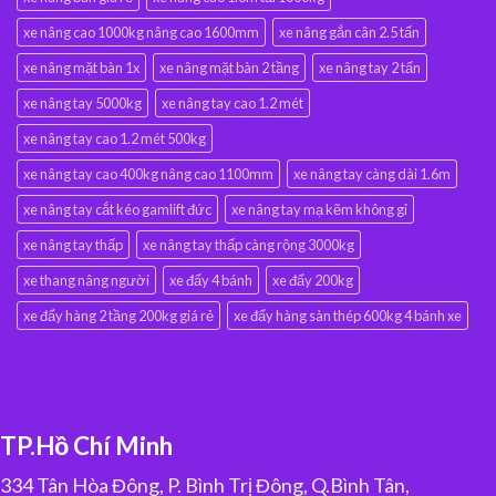
xe nâng cao 1000kg nâng cao 1600mm
xe nâng gắn cân 2.5 tấn
xe nâng mặt bàn 1x
xe nâng mặt bàn 2 tầng
xe nâng tay 2 tấn
xe nâng tay 5000kg
xe nâng tay cao 1.2 mét
xe nâng tay cao 1.2 mét 500kg
xe nâng tay cao 400kg nâng cao 1100mm
xe nâng tay càng dài 1.6m
xe nâng tay cắt kéo gamlift đức
xe nâng tay mạ kẽm không gỉ
xe nâng tay thấp
xe nâng tay thấp càng rộng 3000kg
xe thang nâng người
xe đẩy 4 bánh
xe đẩy 200kg
xe đẩy hàng 2 tầng 200kg giá rẻ
xe đẩy hàng sàn thép 600kg 4 bánh xe
TP.Hồ Chí Minh
334 Tân Hòa Đông, P. Bình Trị Đông, Q.Bình Tân,