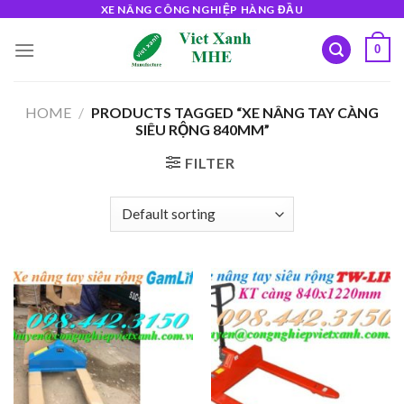
Skip
XE NÂNG CÔNG NGHIỆP HÀNG ĐẦU
to
0
content
HOME
/
PRODUCTS TAGGED “XE NÂNG TAY CÀNG
SIÊU RỘNG 840MM”
FILTER