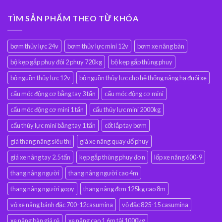
TÌM SẢN PHẨM THEO TỪ KHÓA
bơm thủy lực 24v
bơm thủy lực mini 12v
bơm xe nâng bàn
bộ kẹp gắp phuy đôi 2 phuy 720kg
bộ kẹp gắp thùng phuy
bộ nguồn thủy lực 12v
bộ nguồn thủy lực cho hệ thống nâng hạ đuôi xe
cẩu móc động cơ bằng tay 3 tấn
cẩu móc động cơ mini
cẩu móc động cơ mini 1 tấn
cẩu thủy lực mini 2000kg
cẩu thủy lực mini bằng tay 1 tấn
cốt lắp tay bơm
giá thang nâng siêu thị
giá xe nâng quay đổ phuy
giá xe nâng tay 2.5 tấn
kẹp gắp thùng phuy đơn
lốp xe nâng 600-9
thang nâng người
thang nâng người cao 4m
thang nâng người gopy
thang nâng đơn 125kg cao 8m
vỏ xe nâng bánh đặc 700-12casumina
vỏ đặc 825-15 casumina
xe nâng bàn giá rẻ
xe nâng cao 1.6m tải 1000kg