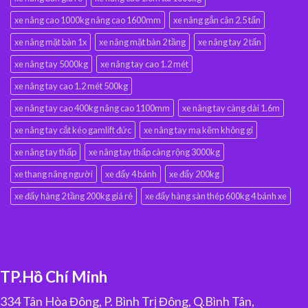
xe nâng cao 1000kg nâng cao 1600mm
xe nâng gắn cân 2.5 tấn
xe nâng mặt bàn 1x
xe nâng mặt bàn 2 tầng
xe nâng tay 2 tấn
xe nâng tay 5000kg
xe nâng tay cao 1.2 mét
xe nâng tay cao 1.2 mét 500kg
xe nâng tay cao 400kg nâng cao 1100mm
xe nâng tay càng dài 1.6m
xe nâng tay cắt kéo gamlift đức
xe nâng tay mạ kẽm không gỉ
xe nâng tay thấp
xe nâng tay thấp càng rộng 3000kg
xe thang nâng người
xe đẩy 4 bánh
xe đẩy 200kg
xe đẩy hàng 2 tầng 200kg giá rẻ
xe đẩy hàng sàn thép 600kg 4 bánh xe
TP.Hồ Chí Minh
334 Tân Hòa Đông, P. Bình Trị Đông, Q.Bình Tân,