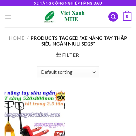
Skip
XE NÂNG CÔNG NGHIỆP HÀNG ĐẦU
to
0
content
HOME
/
PRODUCTS TAGGED “XE NÂNG TAY THẤP
SIÊU NGẮN NIULI SD25”
FILTER