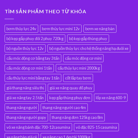
TÌM SẢN PHẨM THEO TỪ KHÓA
bơm thủy lực 24v
bơm thủy lực mini 12v
bơm xe nâng bàn
bộ kẹp gắp phuy đôi 2 phuy 720kg
bộ kẹp gắp thùng phuy
bộ nguồn thủy lực 12v
bộ nguồn thủy lực cho hệ thống nâng hạ đuôi xe
cẩu móc động cơ bằng tay 3 tấn
cẩu móc động cơ mini
cẩu móc động cơ mini 1 tấn
cẩu thủy lực mini 2000kg
cẩu thủy lực mini bằng tay 1 tấn
cốt lắp tay bơm
giá thang nâng siêu thị
giá xe nâng quay đổ phuy
giá xe nâng tay 2.5 tấn
kẹp gắp thùng phuy đơn
lốp xe nâng 600-9
thang nâng người
thang nâng người cao 4m
thang nâng người gopy
thang nâng đơn 125kg cao 8m
vỏ xe nâng bánh đặc 700-12casumina
vỏ đặc 825-15 casumina
xe nâng bàn giá rẻ
xe nâng cao 1.6m tải 1000kg