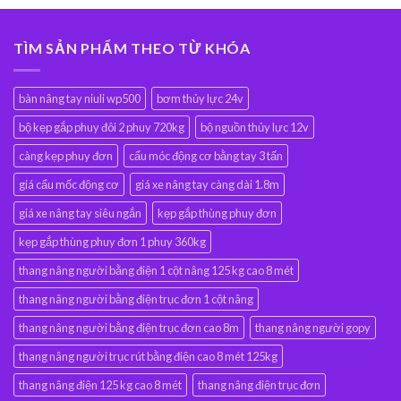
TÌM SẢN PHẨM THEO TỪ KHÓA
bàn nâng tay niuli wp500
bơm thủy lực 24v
bộ kẹp gắp phuy đôi 2 phuy 720kg
bộ nguồn thủy lực 12v
càng kẹp phuy đơn
cẩu móc động cơ bằng tay 3 tấn
giá cẩu mốc động cơ
giá xe nâng tay càng dài 1.8m
giá xe nâng tay siêu ngắn
kẹp gắp thùng phuy đơn
kẹp gắp thùng phuy đơn 1 phuy 360kg
thang nâng người bằng điện 1 cột nâng 125 kg cao 8 mét
thang nâng người bằng điện trục đơn 1 cột nâng
thang nâng người bằng điện trục đơn cao 8m
thang nâng người gopy
thang nâng người trục rút bằng điện cao 8 mét 125kg
thang nâng điện 125 kg cao 8 mét
thang nâng điện trục đơn