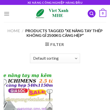
Skip
XE NÂNG CÔNG NGHIỆP HÀNG ĐẦU
to
0
content
HOME
/
PRODUCTS TAGGED “XE NÂNG TAY THÉP
KHÔNG GỈ 2500KG CÀNG HẸP”
FILTER