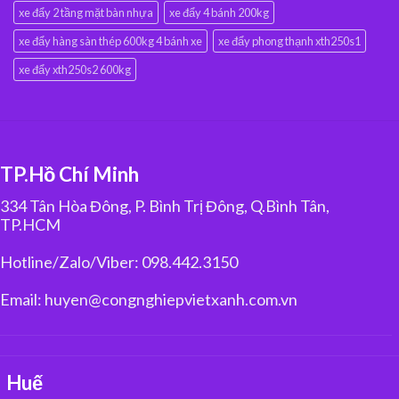
xe đẩy 2 tầng mặt bàn nhựa
xe đẩy 4 bánh 200kg
xe đẩy hàng sàn thép 600kg 4 bánh xe
xe đẩy phong thạnh xth250s1
xe đẩy xth250s2 600kg
TP.Hồ Chí Minh
334 Tân Hòa Đông, P. Bình Trị Đông, Q.Bình Tân,
TP.HCM
Hotline/Zalo/Viber: 098.442.3150
Email: huyen@congnghiepvietxanh.com.vn
Huế