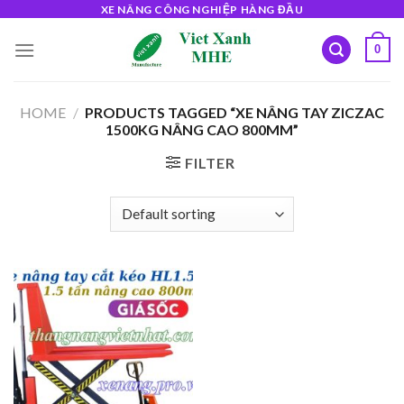
Skip
XE NÂNG CÔNG NGHIỆP HÀNG ĐẦU
to
0
content
HOME
/
PRODUCTS TAGGED “XE NÂNG TAY ZICZAC
1500KG NÂNG CAO 800MM”
FILTER