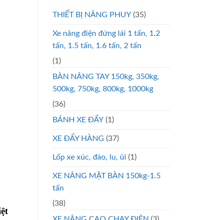
THIẾT BỊ NÂNG PHUY
(35)
Xe nâng điện đứng lái 1 tấn, 1.2
tấn, 1.5 tấn, 1.6 tấn, 2 tấn
(1)
BÀN NÂNG TAY 150kg, 350kg,
500kg, 750kg, 800kg, 1000kg
(36)
BÁNH XE ĐẨY
(1)
XE ĐẨY HÀNG
(37)
Lốp xe xúc, đào, lu, ủi
(1)
XE NÂNG MẶT BÀN 150kg-1.5
tấn
(38)
ệt
XE NÂNG CAO CHẠY ĐIỆN
(3)