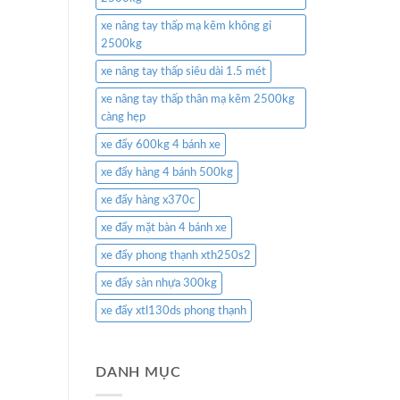
xe nâng tay thấp mạ kẽm không gỉ
2500kg
xe nâng tay thấp siêu dài 1.5 mét
xe nâng tay thấp thân mạ kẽm 2500kg
càng hẹp
xe đẩy 600kg 4 bánh xe
xe đẩy hàng 4 bánh 500kg
xe đẩy hàng x370c
xe đẩy mặt bàn 4 bánh xe
xe đẩy phong thạnh xth250s2
xe đẩy sàn nhựa 300kg
xe đẩy xtl130ds phong thạnh
DANH MỤC