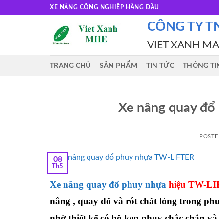
Skip
XE NÂNG CÔNG NGHIỆP HÀNG ĐẦU
to
CÔNG TY T
content
VIET XANH M
TRANG CHỦ
SẢN PHẨM
TIN TỨC
THÔNG TI
Xe nâng quay đổ
POSTE
08
Th5
Xe nâng quay đổ phuy nhựa
hiệu TW-L
nâng , quay đổ và rót chất lỏng trong ph
nhờ thiết kế có bộ kẹp phuy chắc chắn và 