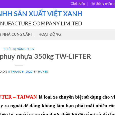
Giới thiệu
Hệ thống phân p
NHH SẢN XUẤT VIỆT XANH
ANUFACTURE COMPANY LIMITED
N NHÀ CUNG CẤP
HOẠT ĐỘNG
THIẾT BỊ NÂNG PHUY
 phuy nhựa 350kg TW-LIFTER
D ON
8 THÁNG 5, 2020
BY
HUYEN
IFTER – TAIWAN
là loại xe chuyên biệt sử dụng cho vi
uy ra ngoài dễ dàng không làm bạn phái mất nhiều cô
bền bỉ, ngoài ra xe còn được thiết kế để nâng và di ch