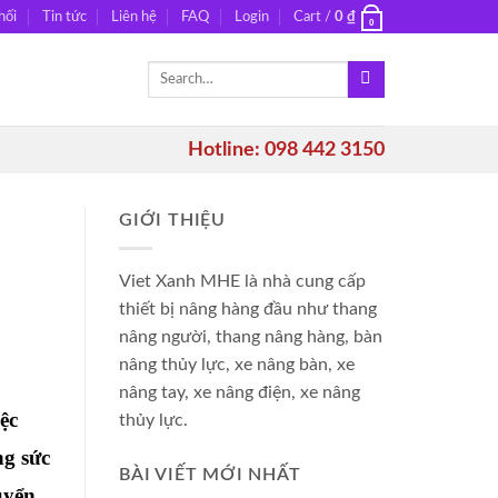
hối
Tin tức
Liên hệ
FAQ
Login
Cart /
0
₫
0
Search
for:
Hotline: 098 442 3150
GIỚI THIỆU
Viet Xanh MHE là nhà cung cấp
thiết bị nâng hàng đầu như thang
nâng người, thang nâng hàng, bàn
nâng thủy lực, xe nâng bàn, xe
nâng tay, xe nâng điện, xe nâng
ệc
thủy lực.
ng sức
BÀI VIẾT MỚI NHẤT
uyển