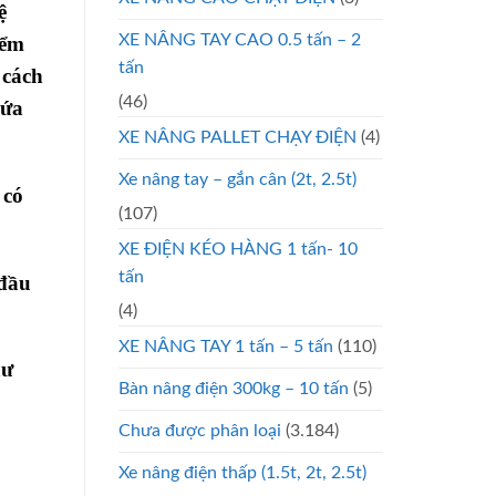
ệ
XE NÂNG TAY CAO 0.5 tấn – 2
iểm
tấn
 cách
(46)
hứa
XE NÂNG PALLET CHẠY ĐIỆN
(4)
Xe nâng tay – gắn cân (2t, 2.5t)
 có
(107)
XE ĐIỆN KÉO HÀNG 1 tấn- 10
tấn
 đầu
(4)
XE NÂNG TAY 1 tấn – 5 tấn
(110)
hư
Bàn nâng điện 300kg – 10 tấn
(5)
Chưa được phân loại
(3.184)
Xe nâng điện thấp (1.5t, 2t, 2.5t)