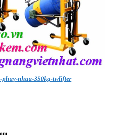
o-phuy-nhua-350kg-twlifter
 mm