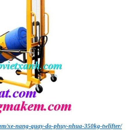
am/xe-nang-quay-do-phuy-nhua-350kg-twlifter/