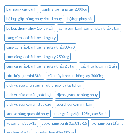
bàn nâng cây cành
bánh lái xe nâng tay 2000kg
bộ kẹp gắp thùng phuy đơn 1 phuy
bộ kẹp phuy sắt
bộ kẹp thùng phuy 1 phuy sắt
càng cùm bánh xe nâng tay thấp 3 tấn
càng cùm lắp bánh xe nâng tay
càng cùm lắp bánh xe nâng tay thấp 80x70
cùm càng lắp bánh xe nâng tay 2500kg
cùm càng lắp bánh xe nâng tay thấp 2.5 tấn
cẩu thủy lực mini 2 tấn
cẩu thủy lực mini 3 tấn
cẩu thủy lực mini bằng tay 3000kg
dịch vụ sửa chữa xe nâng thùng phuy tại tphcm
dịch vụ sửa xe nâng các loại
dịch vụ sửa xe nâng phuy
dịch vụ sửa xe nâng tay cao
sửa chữa xe nâng bàn
sửa xe nâng quay đổ phuy
thang nâng điện 125kg cao 8 mét
vỏ xe nâng 825-15
vỏ xe nâng bánh đặc 815-15
xe nâng bàn 1 tầng
xe nâng bàn 1x
xe nâng bàn điện 350kg