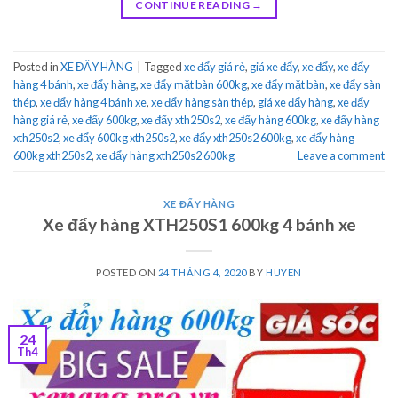
CONTINUE READING
→
Posted in
XE ĐẨY HÀNG
|
Tagged
xe đẩy giá rẻ
,
giá xe đẩy
,
xe đẩy
,
xe đẩy
hàng 4 bánh
,
xe đẩy hàng
,
xe đẩy mặt bàn 600kg
,
xe đẩy mặt bàn
,
xe đẩy sàn
thép
,
xe đẩy hàng 4 bánh xe
,
xe đẩy hàng sàn thép
,
giá xe đẩy hàng
,
xe đẩy
hàng giá rẻ
,
xe đẩy 600kg
,
xe đẩy xth250s2
,
xe đẩy hàng 600kg
,
xe đẩy hàng
xth250s2
,
xe đẩy 600kg xth250s2
,
xe đẩy xth250s2 600kg
,
xe đẩy hàng
600kg xth250s2
,
xe đẩy hàng xth250s2 600kg
Leave a comment
XE ĐẨY HÀNG
Xe đẩy hàng XTH250S1 600kg 4 bánh xe
POSTED ON
24 THÁNG 4, 2020
BY
HUYEN
24
Th4