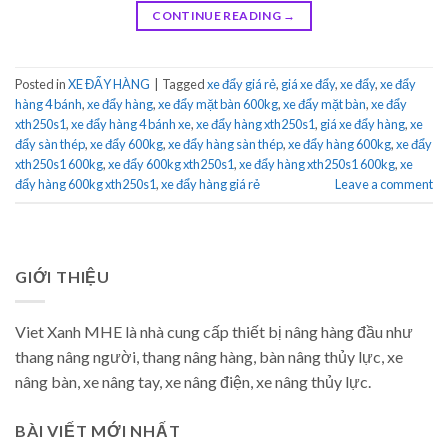
CONTINUE READING
→
Posted in
XE ĐẨY HÀNG
|
Tagged
xe đẩy giá rẻ
,
giá xe đẩy
,
xe đẩy
,
xe đẩy
hàng 4 bánh
,
xe đẩy hàng
,
xe đẩy mặt bàn 600kg
,
xe đẩy mặt bàn
,
xe đẩy
xth250s1
,
xe đẩy hàng 4 bánh xe
,
xe đẩy hàng xth250s1
,
giá xe đẩy hàng
,
xe
đẩy sàn thép
,
xe đẩy 600kg
,
xe đẩy hàng sàn thép
,
xe đẩy hàng 600kg
,
xe đẩy
xth250s1 600kg
,
xe đẩy 600kg xth250s1
,
xe đẩy hàng xth250s1 600kg
,
xe
đẩy hàng 600kg xth250s1
,
xe đẩy hàng giá rẻ
Leave a comment
GIỚI THIỆU
Viet Xanh MHE là nhà cung cấp thiết bị nâng hàng đầu như
thang nâng người, thang nâng hàng, bàn nâng thủy lực, xe
nâng bàn, xe nâng tay, xe nâng điện, xe nâng thủy lực.
BÀI VIẾT MỚI NHẤT