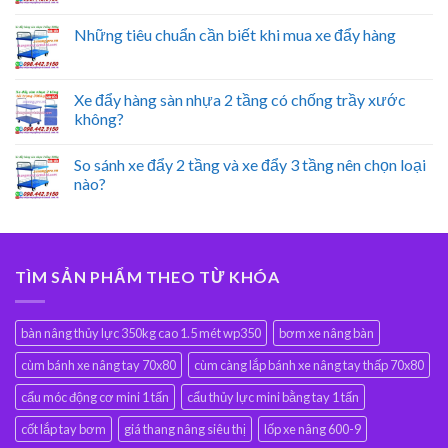
Những tiêu chuẩn cần biết khi mua xe đẩy hàng
Xe đẩy hàng sàn nhựa 2 tầng có chống trầy xước
không?
So sánh xe đẩy 2 tầng và xe đẩy 3 tầng nên chọn loại
nào?
TÌM SẢN PHẨM THEO TỪ KHÓA
bàn nâng thủy lực 350kg cao 1.5 mét wp350
bơm xe nâng bàn
cùm bánh xe nâng tay 70x80
cùm càng lắp bánh xe nâng tay thấp 70x80
cẩu móc động cơ mini 1 tấn
cẩu thủy lực mini bằng tay 1 tấn
cốt lắp tay bơm
giá thang nâng siêu thị
lốp xe nâng 600-9