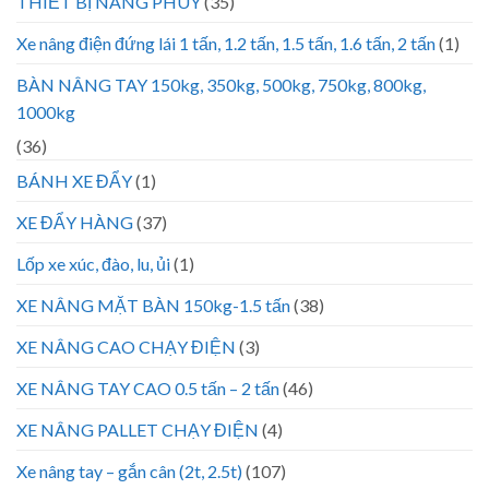
THIẾT BỊ NÂNG PHUY
(35)
Xe nâng điện đứng lái 1 tấn, 1.2 tấn, 1.5 tấn, 1.6 tấn, 2 tấn
(1)
BÀN NÂNG TAY 150kg, 350kg, 500kg, 750kg, 800kg,
1000kg
(36)
BÁNH XE ĐẨY
(1)
XE ĐẨY HÀNG
(37)
Lốp xe xúc, đào, lu, ủi
(1)
XE NÂNG MẶT BÀN 150kg-1.5 tấn
(38)
XE NÂNG CAO CHẠY ĐIỆN
(3)
XE NÂNG TAY CAO 0.5 tấn – 2 tấn
(46)
XE NÂNG PALLET CHẠY ĐIỆN
(4)
Xe nâng tay – gắn cân (2t, 2.5t)
(107)