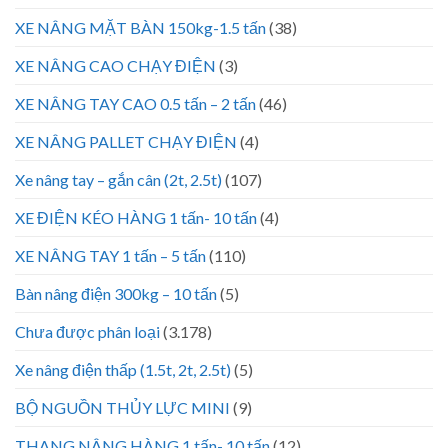
XE NÂNG MẶT BÀN 150kg-1.5 tấn
(38)
XE NÂNG CAO CHẠY ĐIỆN
(3)
XE NÂNG TAY CAO 0.5 tấn – 2 tấn
(46)
XE NÂNG PALLET CHẠY ĐIỆN
(4)
Xe nâng tay – gắn cân (2t, 2.5t)
(107)
XE ĐIỆN KÉO HÀNG 1 tấn- 10 tấn
(4)
XE NÂNG TAY 1 tấn – 5 tấn
(110)
Bàn nâng điện 300kg – 10 tấn
(5)
Chưa được phân loại
(3.178)
Xe nâng điện thấp (1.5t, 2t, 2.5t)
(5)
BỘ NGUỒN THỦY LỰC MINI
(9)
THANG NÂNG HÀNG 1 tấn- 10 tấn
(12)