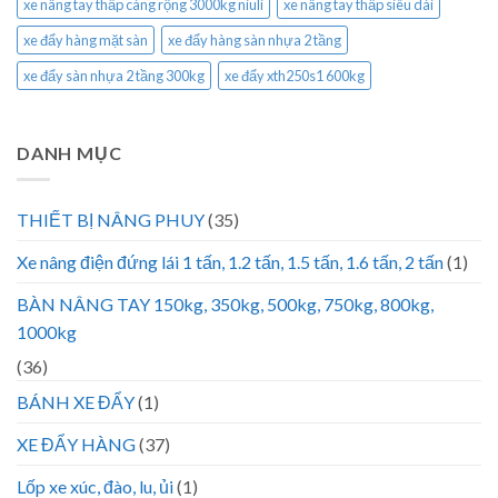
xe nâng tay thấp càng rộng 3000kg niuli
xe nâng tay thấp siêu dài
xe đẩy hàng mặt sàn
xe đẩy hàng sàn nhựa 2 tầng
xe đẩy sàn nhựa 2 tầng 300kg
xe đẩy xth250s1 600kg
DANH MỤC
THIẾT BỊ NÂNG PHUY
(35)
Xe nâng điện đứng lái 1 tấn, 1.2 tấn, 1.5 tấn, 1.6 tấn, 2 tấn
(1)
BÀN NÂNG TAY 150kg, 350kg, 500kg, 750kg, 800kg,
1000kg
(36)
BÁNH XE ĐẨY
(1)
XE ĐẨY HÀNG
(37)
Lốp xe xúc, đào, lu, ủi
(1)