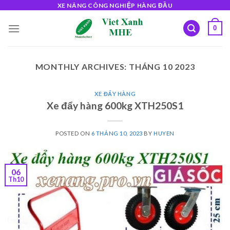
Skip
XE NÂNG CÔNG NGHIỆP HÀNG ĐẦU
to
0
content
MONTHLY ARCHIVES:
THÁNG 10 2023
XE ĐẨY HÀNG
Xe đẩy hàng 600kg XTH250S1
POSTED ON
6 THÁNG 10, 2023
BY
HUYEN
06
Th10