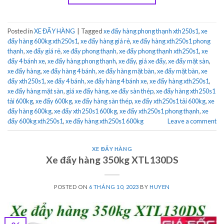
Posted in
XE ĐẨY HÀNG
|
Tagged
xe đẩy hàng phong thạnh xth250s1
,
xe
đẩy hàng 600kg xth250s1
,
xe đẩy hàng giá rẻ
,
xe đẩy hàng xth250s1 phong
thạnh
,
xe đẩy giá rẻ
,
xe đẩy phong thạnh
,
xe đẩy phong thạnh xth250s1
,
xe
đẩy 4 bánh xe
,
xe đẩy hàng phong thạnh
,
xe đẩy
,
giá xe đẩy
,
xe đẩy mặt sàn
,
xe đẩy hàng
,
xe đẩy hàng 4 bánh
,
xe đẩy hàng mặt bàn
,
xe đẩy mặt bàn
,
xe
đẩy xth250s1
,
xe đẩy 4 bánh
,
xe đẩy hàng 4 bánh xe
,
xe đẩy hàng xth250s1
,
xe đẩy hàng mặt sàn
,
giá xe đẩy hàng
,
xe đẩy sàn thép
,
xe đẩy hàng xth250s1
tải 600kg
,
xe đẩy 600kg
,
xe đẩy hàng sàn thép
,
xe đẩy xth250s1 tải 600kg
,
xe
đẩy hàng 600kg
,
xe đẩy xth250s1 600kg
,
xe đẩy xth250s1 phong thạnh
,
xe
đẩy 600kg xth250s1
,
xe đẩy hàng xth250s1 600kg
Leave a comment
XE ĐẨY HÀNG
Xe đẩy hàng 350kg XTL130DS
POSTED ON
6 THÁNG 10, 2023
BY
HUYEN