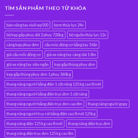
TÌM SẢN PHẨM THEO TỪ KHÓA
bàn nâng tay niuli wp500
bơm thủy lực 24v
bộ kẹp gắp phuy đôi 2 phuy 720kg
bộ nguồn thủy lực 12v
càng kẹp phuy đơn
cẩu móc động cơ bằng tay 3 tấn
giá cẩu mốc động cơ
giá xe nâng tay càng dài 1.8m
giá xe nâng tay siêu ngắn
kẹp gắp thùng phuy đơn
kẹp gắp thùng phuy đơn 1 phuy 360kg
thang nâng người bằng điện 1 cột nâng 125 kg cao 8 mét
thang nâng người bằng điện trục đơn 1 cột nâng
thang nâng người bằng điện trục đơn cao 8m
thang nâng người gopy
thang nâng người trục rút bằng điện cao 8 mét 125kg
thang nâng điện 125 kg cao 8 mét
thang nâng điện trục đơn
thang nâng điện trục đơn 125 kg cao 8m