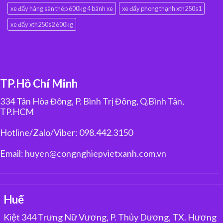
xe đẩy hàng sàn thép 600kg 4 bánh xe
xe đẩy phong thạnh xth250s1
xe đẩy xth250s2 600kg
TP.Hồ Chí Minh
334 Tân Hòa Đông, P. Bình Trị Đông, Q.Bình Tân,
TP.HCM
Hotline/Zalo/Viber: 098.442.3150
Email: huyen@congnghiepvietxanh.com.vn
Huế
Kiệt 344 Trưng Nữ Vương, P. Thủy Dương, TX. Hương