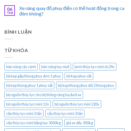
Xe nâng quay đổ phuy điện có thể hoạt động trong ca
06
Th8
đêm không?
BÌNH LUẬN
TỪ KHÓA
bàn nâng cây cành
bàn nâng tay niuli
bơm thủy lực mini dc24v
bộ kẹp gắp thùng phuy đơn 1 phuy
bộ kẹp phuy sắt
bộ kẹp thùng phuy 1 phuy sắt
bộ kẹp thùng phuy đôi 2 thùng phuy
bộ nguồn thủy lực cho hệ thống nâng hạ đuôi xe
bộ nguồn thủy lực mini 12v
bộ nguồn thủy lực mini 220v
cẩu thủy lực mini 2 tấn
cẩu thủy lực mini 3 tấn
cẩu thủy lực mini bằng tay 3000kg
giá xe đẩy 300kg