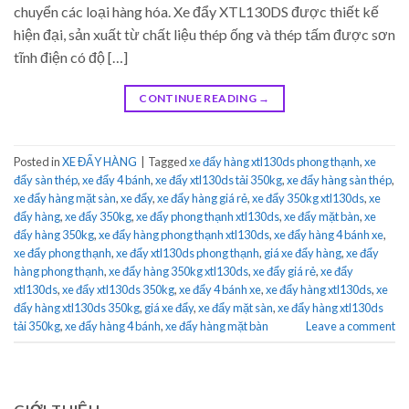
chuyển các loại hàng hóa. Xe đẩy XTL130DS được thiết kế
hiện đại, sản xuất từ chất liệu thép ống và thép tấm được sơn
tĩnh điện có độ […]
CONTINUE READING
→
Posted in
XE ĐẨY HÀNG
|
Tagged
xe đẩy hàng xtl130ds phong thạnh
,
xe
đẩy sàn thép
,
xe đẩy 4 bánh
,
xe đẩy xtl130ds tải 350kg
,
xe đẩy hàng sàn thép
,
xe đẩy hàng mặt sàn
,
xe đẩy
,
xe đẩy hàng giá rẻ
,
xe đẩy 350kg xtl130ds
,
xe
đẩy hàng
,
xe đẩy 350kg
,
xe đẩy phong thạnh xtl130ds
,
xe đẩy mặt bàn
,
xe
đẩy hàng 350kg
,
xe đẩy hàng phong thạnh xtl130ds
,
xe đẩy hàng 4 bánh xe
,
xe đẩy phong thạnh
,
xe đẩy xtl130ds phong thạnh
,
giá xe đẩy hàng
,
xe đẩy
hàng phong thạnh
,
xe đẩy hàng 350kg xtl130ds
,
xe đẩy giá rẻ
,
xe đẩy
xtl130ds
,
xe đẩy xtl130ds 350kg
,
xe đẩy 4 bánh xe
,
xe đẩy hàng xtl130ds
,
xe
đẩy hàng xtl130ds 350kg
,
giá xe đẩy
,
xe đẩy mặt sàn
,
xe đẩy hàng xtl130ds
tải 350kg
,
xe đẩy hàng 4 bánh
,
xe đẩy hàng mặt bàn
Leave a comment