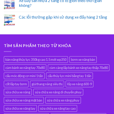
Xe đẩy sàn nhựa 2 tầng có bị giòn theo thời gian
không?
Các lỗi thường gặp khi sử dụng xe đẩy hàng 2 tầng
TÌM SẢN PHẨM THEO TỪ KHÓA
bàn nâng thủy lực 350kg cao 1.5 mét wp350
bơm xe nâng bàn
cùm bánh xe nâng tay 70x80
cùm càng lắp bánh xe nâng tay thấp 70x80
cẩu móc động cơ mini 1 tấn
cẩu thủy lực mini bằng tay 1 tấn
cốt lắp tay bơm
giá thang nâng siêu thị
lốp xe nâng 600-9
sửa chữa xe nâng
sửa chữa xe nâng di chuyển phuy
sửa chữa xe nâng mặt bàn
sửa chữa xe nâng phuy
sửa chữa xe nâng tay
sửa chữa xe nâng tay cao