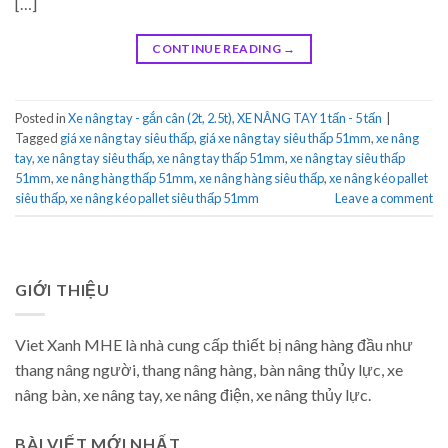
[…]
CONTINUE READING
→
Posted in
Xe nâng tay - gắn cân (2t, 2.5t)
,
XE NÂNG TAY 1 tấn - 5 tấn
|
Tagged
giá xe nâng tay siêu thấp
,
giá xe nâng tay siêu thấp 51mm
,
xe nâng
tay
,
xe nâng tay siêu thấp
,
xe nâng tay thấp 51mm
,
xe nâng tay siêu thấp
51mm
,
xe nâng hàng thấp 51mm
,
xe nâng hàng siêu thấp
,
xe nâng kéo pallet
siêu thấp
,
xe nâng kéo pallet siêu thấp 51mm
Leave a comment
GIỚI THIỆU
Viet Xanh MHE là nhà cung cấp thiết bị nâng hàng đầu như
thang nâng người, thang nâng hàng, bàn nâng thủy lực, xe
nâng bàn, xe nâng tay, xe nâng điện, xe nâng thủy lực.
BÀI VIẾT MỚI NHẤT