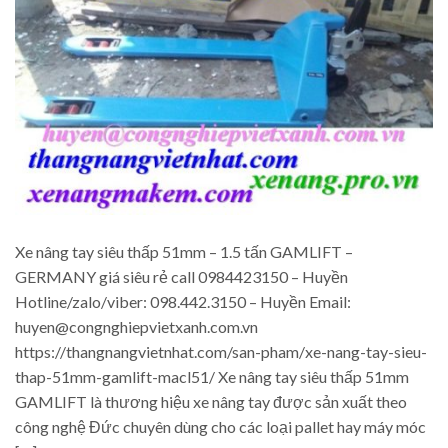
Xe nâng tay siêu thấp 51mm – 1.5 tấn GAMLIFT –
GERMANY giá siêu rẻ call 0984423150 – Huyền
Hotline/zalo/viber: 098.442.3150 – Huyền Email:
huyen@congnghiepvietxanh.com.vn
https://thangnangvietnhat.com/san-pham/xe-nang-tay-sieu-
thap-51mm-gamlift-macl51/ Xe nâng tay siêu thấp 51mm
GAMLIFT là thương hiệu xe nâng tay được sản xuất theo
công nghệ Đức chuyên dùng cho các loại pallet hay máy móc