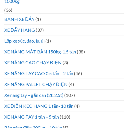
1000kg
(36)
BÁNH XE ĐẨY
(1)
XE ĐẨY HÀNG
(37)
Lốp xe xúc, đào, lu, ủi
(1)
XE NÂNG MẶT BÀN 150kg-1.5 tấn
(38)
XE NÂNG CAO CHẠY ĐIỆN
(3)
XE NÂNG TAY CAO 0.5 tấn – 2 tấn
(46)
XE NÂNG PALLET CHẠY ĐIỆN
(4)
Xe nâng tay – gắn cân (2t, 2.5t)
(107)
XE ĐIỆN KÉO HÀNG 1 tấn- 10 tấn
(4)
XE NÂNG TAY 1 tấn – 5 tấn
(110)
Bàn nâng điện 300kg – 10 tấn
(5)