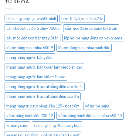
TỪ KHÓA
bàn nâng thủy lực wp500 niuli
bơm thủy lực mini dc24v
càng kẹp phuy đôi 2 phuy 720kg
cẩu móc động cơ bằng tay 2 tấn
cẩu móc động cơ bằng tay 3 tấn
lốp hơi xe nâng động cơ yokohama
lốp xe nâng casumina 600-9
lốp xe nâng casumina bánh đặc
thang nâng người bằng điện
thang nâng người bằng điện làm việc trên cao
thang nâng người làm việc trên cao
thang nâng người trục rút bằng điện cao 8 mét
thang nâng người trục rút bằng điện cao 8m
thang nâng trục rút bằng điện 125 kg cao 8m
vỏ hơi xe nâng
vỏ xe nâng bánh đặc 700-12
vỏ xe nâng bánh đặc casumina 650-10
xe nâng caoo
xe nâng hàng 3 tấn càng hẹp
xe nâng quay đổ phuy bằng điện cao 1.6 mét