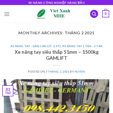
Skip
XE NÂNG CÔNG NGHIỆP HÀNG ĐẦU
to
0
content
MONTHLY ARCHIVES:
THÁNG 2 2021
XE NÂNG TAY - GẮN CÂN (2T, 2.5T)
,
XE NÂNG TAY 1 TẤN - 5 TẤN
Xe nâng tay siêu thấp 51mm – 1500kg
GAMLIFT
POSTED ON
3 THÁNG 2, 2021
BY
HUYEN
03
Th2