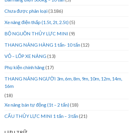
Chưa được phân loại
(3.186)
Xe nâng điện thấp (1.5t, 2t, 2.5t)
(5)
BỘ NGUỒN THỦY LỰC MINI
(9)
THANG NÂNG HÀNG 1 tấn- 10 tấn
(12)
VỎ – LỐP XE NÂNG
(13)
Phụ kiện chính hãng
(17)
THANG NÂNG NGƯỜI 3m, 6m, 8m, 9m, 10m, 12m, 14m,
16m
(18)
Xe nâng bán tự động (1t – 2 tấn)
(18)
CẨU THỦY LỰC MINI 1 tấn – 3 tấn
(21)
LƯU TRỮ