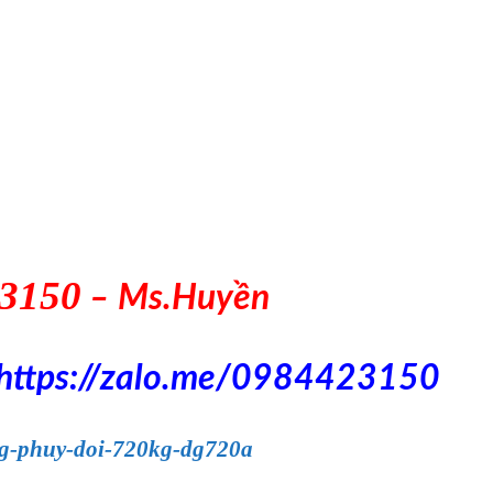
.3150
– Ms.Huyền
https://zalo.me/0984423150
ng-phuy-doi-720kg-dg720a