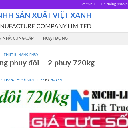
Giới thiệu
Hệ thống phân p
NHH SẢN XUẤT VIỆT XANH
ANUFACTURE COMPANY LIMITED
N NHÀ CUNG CẤP
HOẠT ĐỘNG
THIẾT BỊ NÂNG PHUY
ng phuy đôi – 2 phuy 720kg
N
4 THÁNG MƯỜI MỘT, 2022
BY
HUYEN