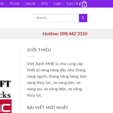
hối
Tin tức
Liên hệ
FAQ
Login
Cart /
0
₫
0
Search
for:
Hotline: 098 442 3150
GIỚI THIỆU
Viet Xanh MHE là nhà cung cấp
thiết bị nâng hàng đầu như thang
nâng người, thang nâng hàng, bàn
nâng thủy lực, xe nâng bàn, xe
nâng tay, xe nâng điện, xe nâng
thủy lực.
BÀI VIẾT MỚI NHẤT