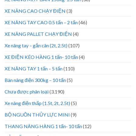
XE NÂNG CAO CHẠY ĐIỆN
(3)
XE NÂNG TAY CAO 0.5 tấn – 2 tấn
(46)
XE NÂNG PALLET CHẠY ĐIỆN
(4)
Xe nâng tay – gắn cân (2t, 2.5t)
(107)
XE ĐIỆN KÉO HÀNG 1 tấn- 10 tấn
(4)
XE NÂNG TAY 1 tấn – 5 tấn
(110)
Bàn nâng điện 300kg – 10 tấn
(5)
Chưa được phân loại
(3.190)
Xe nâng điện thấp (1.5t, 2t, 2.5t)
(5)
BỘ NGUỒN THỦY LỰC MINI
(9)
THANG NÂNG HÀNG 1 tấn- 10 tấn
(12)