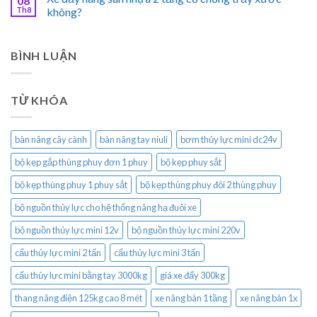
08
Th8
không?
BÌNH LUẬN
TỪ KHÓA
bàn nâng cây cành
bàn nâng tay niuli
bơm thủy lực mini dc24v
bộ kẹp gắp thùng phuy đơn 1 phuy
bộ kẹp phuy sắt
bộ kẹp thùng phuy 1 phuy sắt
bộ kẹp thùng phuy đôi 2 thùng phuy
bộ nguồn thủy lực cho hệ thống nâng hạ đuôi xe
bộ nguồn thủy lực mini 12v
bộ nguồn thủy lực mini 220v
cẩu thủy lực mini 2 tấn
cẩu thủy lực mini 3 tấn
cẩu thủy lực mini bằng tay 3000kg
giá xe đẩy 300kg
thang nâng điện 125kg cao 8 mét
xe nâng bàn 1 tầng
xe nâng bàn 1x