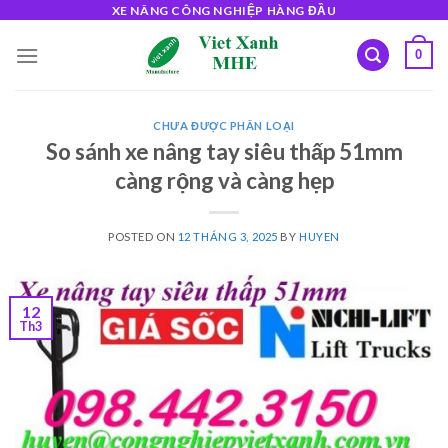
Skip
XE NÂNG CÔNG NGHIỆP HÀNG ĐẦU
to
0
content
CHƯA ĐƯỢC PHÂN LOẠI
So sánh xe nâng tay siêu thấp 51mm
càng rộng và càng hẹp
POSTED ON
12 THÁNG 3, 2025
BY
HUYEN
12
Th3