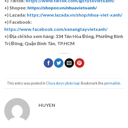
+) Tiktok:
https://www.tiktok.com/@ctysxvietxanh/
+) Shopee:
https://shopee.vn/nhuavietxanh/
+) Lazada:
https://www.lazada.vn/shop/nhua-viet-xanh/
+) Facebook:
https://www.facebook.com/xenangtayvietxanh/
+)
Địa chỉ kho xem hàng: 334 Tân Hòa Đông, Phường Bình
Trị Đông, Quận Bình Tân, TP.HCM
This entry was posted in
Chưa được phân loại
. Bookmark the
permalink
.
HUYEN