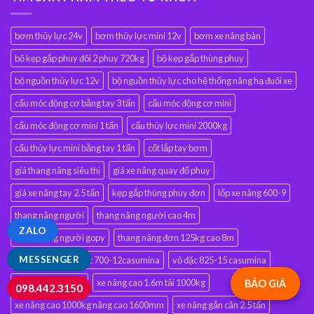
bơm thủy lực 24v
bơm thủy lực mini 12v
bơm xe nâng bàn
bộ kẹp gắp phuy đôi 2 phuy 720kg
bộ kẹp gắp thùng phuy
bộ nguồn thủy lực 12v
bộ nguồn thủy lực cho hệ thống nâng hạ đuôi xe
cẩu móc động cơ bằng tay 3 tấn
cẩu móc động cơ mini
cẩu móc động cơ mini 1 tấn
cẩu thủy lực mini 2000kg
cẩu thủy lực mini bằng tay 1 tấn
cốt lắp tay bơm
giá thang nâng siêu thị
giá xe nâng quay đổ phuy
giá xe nâng tay 2.5 tấn
kẹp gắp thùng phuy đơn
lốp xe nâng 600-9
thang nâng người
thang nâng người cao 4m
ZALO
thang nâng người gopy
thang nâng đơn 125kg cao 8m
MESSENGER
vỏ xe nâng bánh đặc 700-12casumina
vỏ đặc 825-15 casumina
xe nâng bàn giá rẻ
xe nâng cao 1.6m tải 1000kg
BÁO GIÁ
098.442.3150
xe nâng cao 1000kg nâng cao 1600mm
xe nâng gắn cân 2.5 tấn