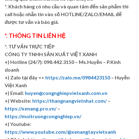
*. Khách hàng có nhu cầu và quan tâm đến sản phẩm thì
call hoặc nhắn tin vào số HOTLINE/ZALO/EMAIL để
được tư vấn và báo giá.
*. THÔNG TIN LIÊN HỆ
*. TƯ VẤN TRỰC TIẾP
CÔNG TY TNHH SẢN XUẤT VIỆT XANH
+)
Hotline (24/7): 098.442.3150 – Ms.Huyền – P.Kinh
doanh
+)
Zalo tại đây =>
https://zalo.me/0984423150
– Huyền
Việt Xanh
+) Email:
huyen@congnghiepvietxanh.com.vn
+) Website:
https://thangnangvietnhat.com/
–
https://xenang.pro.vn/
–
https://moitruongcongnghiep.vn/
+) Youtube:
https://www.youtube.com/@xenangtayvietxanh