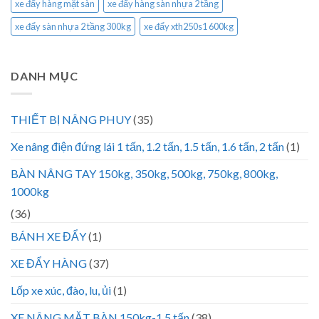
xe đẩy hàng mặt sàn
xe đẩy hàng sàn nhựa 2 tầng
xe đẩy sàn nhựa 2 tầng 300kg
xe đẩy xth250s1 600kg
DANH MỤC
THIẾT BỊ NÂNG PHUY
(35)
Xe nâng điện đứng lái 1 tấn, 1.2 tấn, 1.5 tấn, 1.6 tấn, 2 tấn
(1)
BÀN NÂNG TAY 150kg, 350kg, 500kg, 750kg, 800kg,
1000kg
(36)
BÁNH XE ĐẨY
(1)
XE ĐẨY HÀNG
(37)
Lốp xe xúc, đào, lu, ủi
(1)
XE NÂNG MẶT BÀN 150kg-1.5 tấn
(38)