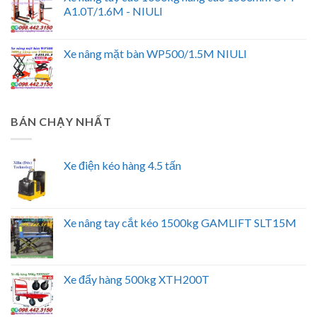
A1.0T/1.6M - NIULI
Xe nâng mặt bàn WP500/1.5M NIULI
BÁN CHẠY NHẤT
Xe điện kéo hàng 4.5 tấn
Xe nâng tay cắt kéo 1500kg GAMLIFT SLT15M
Xe đẩy hàng 500kg XTH200T