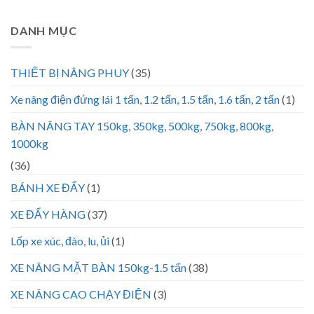
DANH MỤC
THIẾT BỊ NÂNG PHUY
(35)
Xe nâng điện đứng lái 1 tấn, 1.2 tấn, 1.5 tấn, 1.6 tấn, 2 tấn
(1)
BÀN NÂNG TAY 150kg, 350kg, 500kg, 750kg, 800kg,
1000kg
(36)
BÁNH XE ĐẨY
(1)
XE ĐẨY HÀNG
(37)
Lốp xe xúc, đào, lu, ủi
(1)
XE NÂNG MẶT BÀN 150kg-1.5 tấn
(38)
XE NÂNG CAO CHẠY ĐIỆN
(3)