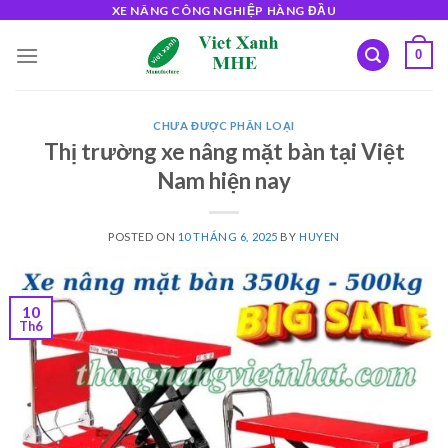
Skip
XE NÂNG CÔNG NGHIỆP HÀNG ĐẦU
to
0
content
CHƯA ĐƯỢC PHÂN LOẠI
Thị trường xe nâng mặt bàn tại Việt
Nam hiện nay
POSTED ON
10 THÁNG 6, 2025
BY
HUYEN
10
Th6