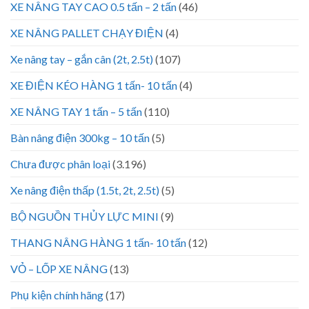
XE NÂNG TAY CAO 0.5 tấn – 2 tấn
(46)
XE NÂNG PALLET CHẠY ĐIỆN
(4)
Xe nâng tay – gắn cân (2t, 2.5t)
(107)
XE ĐIỆN KÉO HÀNG 1 tấn- 10 tấn
(4)
XE NÂNG TAY 1 tấn – 5 tấn
(110)
Bàn nâng điện 300kg – 10 tấn
(5)
Chưa được phân loại
(3.196)
Xe nâng điện thấp (1.5t, 2t, 2.5t)
(5)
BỘ NGUỒN THỦY LỰC MINI
(9)
THANG NÂNG HÀNG 1 tấn- 10 tấn
(12)
VỎ – LỐP XE NÂNG
(13)
Phụ kiện chính hãng
(17)