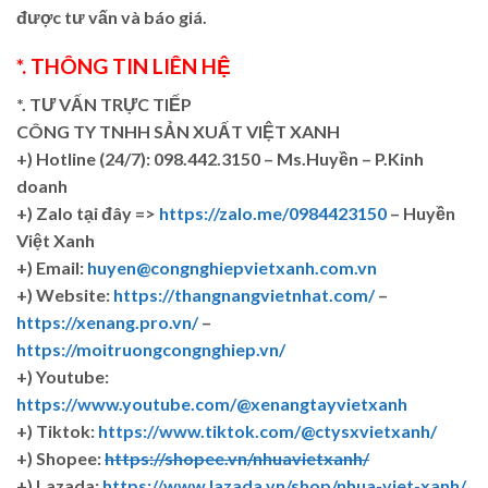
được tư vấn và báo giá.
*. THÔNG TIN LIÊN HỆ
*. TƯ VẤN TRỰC TIẾP
CÔNG TY TNHH SẢN XUẤT VIỆT XANH
+)
Hotline (24/7): 098.442.3150 – Ms.Huyền – P.Kinh
doanh
+)
Zalo tại đây =>
https://zalo.me/0984423150
– Huyền
Việt Xanh
+) Email:
huyen@congnghiepvietxanh.com.vn
+) Website:
https://thangnangvietnhat.com/
–
https://xenang.pro.vn/
–
https://moitruongcongnghiep.vn/
+) Youtube:
https://www.youtube.com/@xenangtayvietxanh
+) Tiktok:
https://www.tiktok.com/@ctysxvietxanh/
+) Shopee:
https://shopee.vn/nhuavietxanh/
+) Lazada:
https://www.lazada.vn/shop/nhua-viet-xanh/