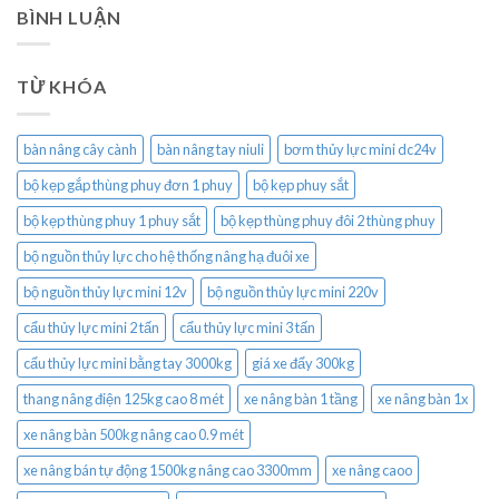
BÌNH LUẬN
TỪ KHÓA
bàn nâng cây cành
bàn nâng tay niuli
bơm thủy lực mini dc24v
bộ kẹp gắp thùng phuy đơn 1 phuy
bộ kẹp phuy sắt
bộ kẹp thùng phuy 1 phuy sắt
bộ kẹp thùng phuy đôi 2 thùng phuy
bộ nguồn thủy lực cho hệ thống nâng hạ đuôi xe
bộ nguồn thủy lực mini 12v
bộ nguồn thủy lực mini 220v
cẩu thủy lực mini 2 tấn
cẩu thủy lực mini 3 tấn
cẩu thủy lực mini bằng tay 3000kg
giá xe đẩy 300kg
thang nâng điện 125kg cao 8 mét
xe nâng bàn 1 tầng
xe nâng bàn 1x
xe nâng bàn 500kg nâng cao 0.9 mét
xe nâng bán tự động 1500kg nâng cao 3300mm
xe nâng caoo