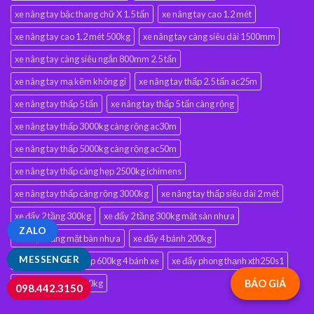
xe nâng tay bậc thang chữ X 1.5 tấn
xe nâng tay cao 1.2 mét
xe nâng tay cao 1.2 mét 500kg
xe nâng tay càng siêu dài 1500mm
xe nâng tay càng siêu ngắn 800mm 2.5 tấn
xe nâng tay mạ kẽm không gỉ
xe nâng tay thấp 2.5 tấn ac25m
xe nâng tay thấp 5 tấn
xe nâng tay thấp 5 tấn càng rộng
xe nâng tay thấp 3000kg càng rộng ac30m
xe nâng tay thấp 5000kg càng rộng ac50m
xe nâng tay thấp càng hẹp 2500kg ichimens
xe nâng tay thấp càng rộng 3000kg
xe nâng tay thấp siêu dài 2 mét
xe đẩy 2 tầng 300kg
xe đẩy 2 tầng 300kg mặt sàn nhựa
ZALO
xe đẩy 2 tầng mặt bàn nhựa
xe đẩy 4 bánh 200kg
MESSENGER
xe đẩy hàng sàn thép 600kg 4 bánh xe
xe đẩy phong thạnh xth250s1
xe đẩy xth250s2 600kg
BÁO GIÁ
098.442.3150