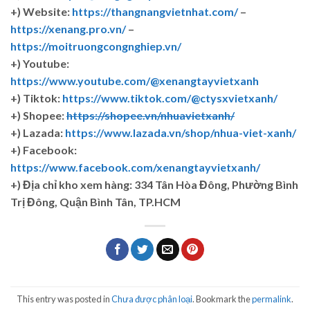
+) Website:
https://thangnangvietnhat.com/
–
https://xenang.pro.vn/
–
https://moitruongcongnghiep.vn/
+) Youtube:
https://www.youtube.com/@xenangtayvietxanh
+) Tiktok:
https://www.tiktok.com/@ctysxvietxanh/
+) Shopee:
https://shopee.vn/nhuavietxanh/
+) Lazada:
https://www.lazada.vn/shop/nhua-viet-xanh/
+) Facebook:
https://www.facebook.com/xenangtayvietxanh/
+)
Địa chỉ kho xem hàng: 334 Tân Hòa Đông, Phường Bình
Trị Đông, Quận Bình Tân, TP.HCM
This entry was posted in
Chưa được phân loại
. Bookmark the
permalink
.