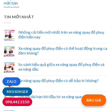
TIN MỚI NHẤT
Những cải tiến mới nhất trên xe nâng quay đổ phuy
điện hiện nay
Xe nâng quay đổ phuy điện có thể hoạt động trong ca
đêm không?
So sánh hiệu quả giữa xe nâng quay đổ phuy điện và
xe nâng dầu
Xe nâng quay đổ phuy điện có dễ bảo trì không?
ZALO
MESSENGER
Lợi ích dài hạn khi đầu tư xe nâng quay đổ phuy điện
BÁO GIÁ
098.442.3150