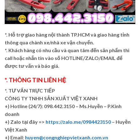
*. Hỗ trợ giao hàng nội thành TP.HCM và giao hàng tỉnh
thông qua chành xe/nhà xe vận chuyển.
*. Khách hàng có nhu cầu và quan tâm đến sản phẩm thì
call hoặc nhắn tin vào số HOTLINE/ZALO/EMAIL để
được tư vấn và báo giá.
*. THÔNG TIN LIÊN HỆ
*. TƯ VẤN TRỰC TIẾP
CÔNG TY TNHH SẢN XUẤT VIỆT XANH
+)
Hotline (24/7): 098.442.3150 – Ms.Huyền – P.Kinh
doanh
+)
Zalo tại đây =>
https://zalo.me/0984423150
– Huyền
Việt Xanh
+) Email:
huyen@congnghiepvietxanh.com.vn