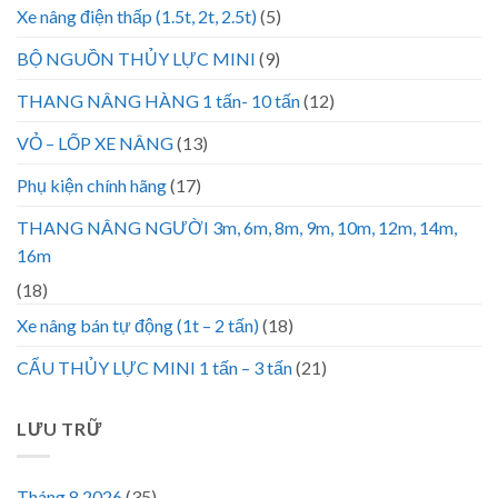
Xe nâng điện thấp (1.5t, 2t, 2.5t)
(5)
BỘ NGUỒN THỦY LỰC MINI
(9)
THANG NÂNG HÀNG 1 tấn- 10 tấn
(12)
VỎ – LỐP XE NÂNG
(13)
Phụ kiện chính hãng
(17)
THANG NÂNG NGƯỜI 3m, 6m, 8m, 9m, 10m, 12m, 14m,
16m
(18)
Xe nâng bán tự động (1t – 2 tấn)
(18)
CẨU THỦY LỰC MINI 1 tấn – 3 tấn
(21)
LƯU TRỮ
Tháng 8 2026
(35)