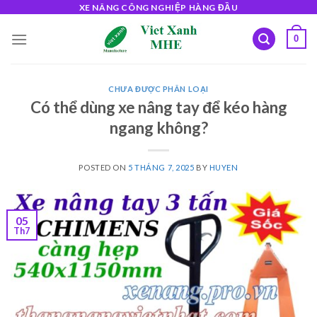
Skip
XE NÂNG CÔNG NGHIỆP HÀNG ĐẦU
to
0
content
CHƯA ĐƯỢC PHÂN LOẠI
Có thể dùng xe nâng tay để kéo hàng
ngang không?
POSTED ON
5 THÁNG 7, 2025
BY
HUYEN
05
Th7