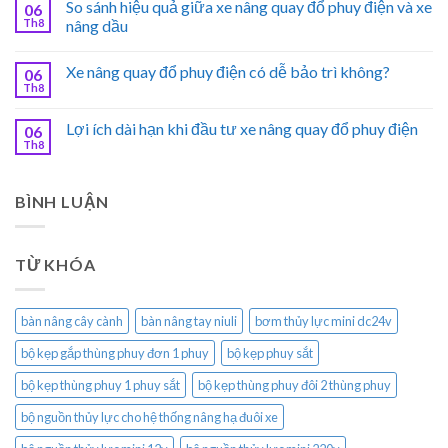
So sánh hiệu quả giữa xe nâng quay đổ phuy điện và xe
06
Th8
nâng dầu
Xe nâng quay đổ phuy điện có dễ bảo trì không?
06
Th8
Lợi ích dài hạn khi đầu tư xe nâng quay đổ phuy điện
06
Th8
BÌNH LUẬN
TỪ KHÓA
bàn nâng cây cành
bàn nâng tay niuli
bơm thủy lực mini dc24v
bộ kẹp gắp thùng phuy đơn 1 phuy
bộ kẹp phuy sắt
bộ kẹp thùng phuy 1 phuy sắt
bộ kẹp thùng phuy đôi 2 thùng phuy
bộ nguồn thủy lực cho hệ thống nâng hạ đuôi xe