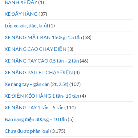
BÁNH XE ĐẨY
(1)
XE ĐẨY HÀNG
(37)
Lốp xe xúc, đào, lu, ủi
(1)
XE NÂNG MẶT BÀN 150kg-1.5 tấn
(38)
XE NÂNG CAO CHẠY ĐIỆN
(3)
XE NÂNG TAY CAO 0.5 tấn – 2 tấn
(46)
XE NÂNG PALLET CHẠY ĐIỆN
(4)
Xe nâng tay – gắn cân (2t, 2.5t)
(107)
XE ĐIỆN KÉO HÀNG 1 tấn- 10 tấn
(4)
XE NÂNG TAY 1 tấn – 5 tấn
(110)
Bàn nâng điện 300kg – 10 tấn
(5)
Chưa được phân loại
(3.175)