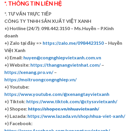
*. THÔNG TIN LIÊN HỆ
*. TƯ VẤN TRỰC TIẾP
CÔNG TY TNHH SẢN XUẤT VIỆT XANH
+)
Hotline (24/7): 098.442.3150 – Ms.Huyền – P.Kinh
doanh
+)
Zalo tại đây =>
https://zalo.me/0984423150
– Huyền
Việt Xanh
+) Email:
huyen@congnghiepvietxanh.com.vn
+) Website:
https://thangnangvietnhat.com/
–
https://xenang.pro.vn/
–
https://moitruongcongnghiep.vn/
+) Youtube:
https://www.youtube.com/@xenangtayvietxanh
+) Tiktok:
https://www.tiktok.com/@ctysxvietxanh/
+) Shopee:
https://shopee.vn/nhuavietxanh/
+) Lazada:
https://www.lazada.vn/shop/nhua-viet-xanh/
+) Facebook:
https://www.facebook.com/xenangtayvietxanh/