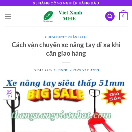
Skip
XE NÂNG CÔNG NGHIỆP HÀNG ĐẦU
to
0
content
CHƯA ĐƯỢC PHÂN LOẠI
Cách vận chuyển xe nâng tay đi xa khi
cần giao hàng
POSTED ON
5 THÁNG 7, 2025
BY
HUYEN
05
Th7