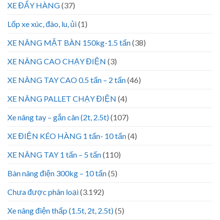
XE ĐẨY HÀNG
(37)
Lốp xe xúc, đào, lu, ủi
(1)
XE NÂNG MẶT BÀN 150kg-1.5 tấn
(38)
XE NÂNG CAO CHẠY ĐIỆN
(3)
XE NÂNG TAY CAO 0.5 tấn – 2 tấn
(46)
XE NÂNG PALLET CHẠY ĐIỆN
(4)
Xe nâng tay – gắn cân (2t, 2.5t)
(107)
XE ĐIỆN KÉO HÀNG 1 tấn- 10 tấn
(4)
XE NÂNG TAY 1 tấn – 5 tấn
(110)
Bàn nâng điện 300kg – 10 tấn
(5)
Chưa được phân loại
(3.192)
Xe nâng điện thấp (1.5t, 2t, 2.5t)
(5)