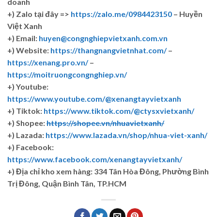
doanh
+)
Zalo tại đây =>
https://zalo.me/0984423150
– Huyền
Việt Xanh
+) Email:
huyen@congnghiepvietxanh.com.vn
+) Website:
https://thangnangvietnhat.com/
–
https://xenang.pro.vn/
–
https://moitruongcongnghiep.vn/
+) Youtube:
https://www.youtube.com/@xenangtayvietxanh
+) Tiktok:
https://www.tiktok.com/@ctysxvietxanh/
+) Shopee:
https://shopee.vn/nhuavietxanh/
+) Lazada:
https://www.lazada.vn/shop/nhua-viet-xanh/
+) Facebook:
https://www.facebook.com/xenangtayvietxanh/
+)
Địa chỉ kho xem hàng: 334 Tân Hòa Đông, Phường Bình
Trị Đông, Quận Bình Tân, TP.HCM