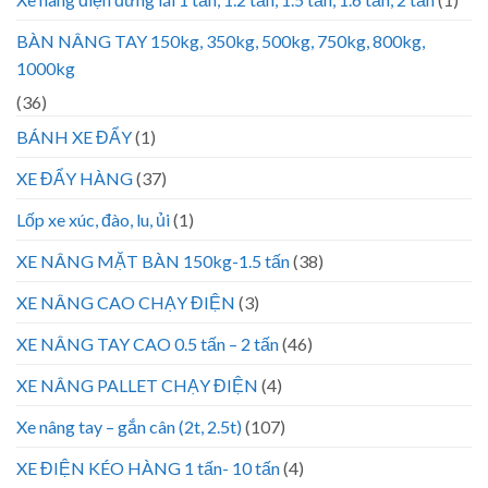
BÀN NÂNG TAY 150kg, 350kg, 500kg, 750kg, 800kg,
1000kg
(36)
BÁNH XE ĐẨY
(1)
XE ĐẨY HÀNG
(37)
Lốp xe xúc, đào, lu, ủi
(1)
XE NÂNG MẶT BÀN 150kg-1.5 tấn
(38)
XE NÂNG CAO CHẠY ĐIỆN
(3)
XE NÂNG TAY CAO 0.5 tấn – 2 tấn
(46)
XE NÂNG PALLET CHẠY ĐIỆN
(4)
Xe nâng tay – gắn cân (2t, 2.5t)
(107)
XE ĐIỆN KÉO HÀNG 1 tấn- 10 tấn
(4)