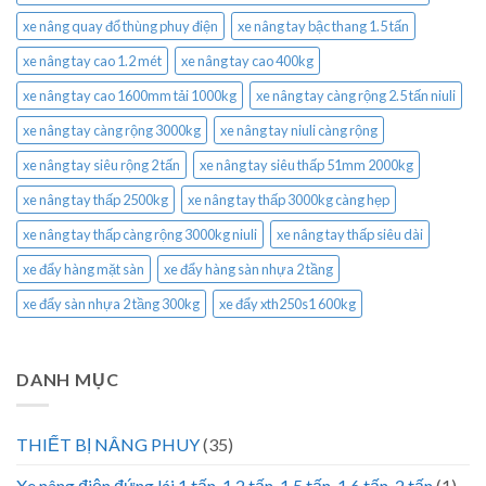
xe nâng quay đổ thùng phuy điện
xe nâng tay bậc thang 1.5 tấn
xe nâng tay cao 1.2 mét
xe nâng tay cao 400kg
xe nâng tay cao 1600mm tải 1000kg
xe nâng tay càng rộng 2.5 tấn niuli
xe nâng tay càng rộng 3000kg
xe nâng tay niuli càng rộng
xe nâng tay siêu rộng 2 tấn
xe nâng tay siêu thấp 51mm 2000kg
xe nâng tay thấp 2500kg
xe nâng tay thấp 3000kg càng hẹp
xe nâng tay thấp càng rộng 3000kg niuli
xe nâng tay thấp siêu dài
xe đẩy hàng mặt sàn
xe đẩy hàng sàn nhựa 2 tầng
xe đẩy sàn nhựa 2 tầng 300kg
xe đẩy xth250s1 600kg
DANH MỤC
THIẾT BỊ NÂNG PHUY
(35)
Xe nâng điện đứng lái 1 tấn, 1.2 tấn, 1.5 tấn, 1.6 tấn, 2 tấn
(1)