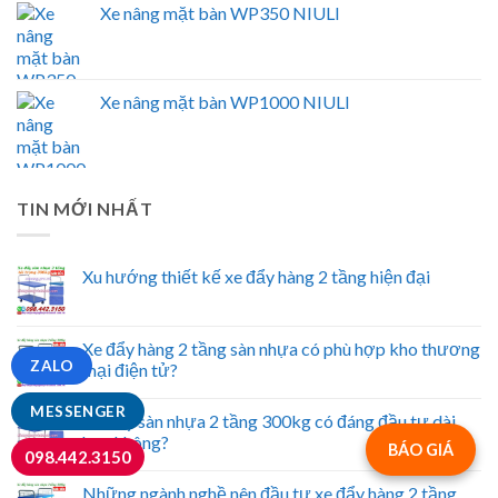
Xe nâng mặt bàn WP350 NIULI
Xe nâng mặt bàn WP1000 NIULI
TIN MỚI NHẤT
Xu hướng thiết kế xe đẩy hàng 2 tầng hiện đại
Xe đẩy hàng 2 tầng sàn nhựa có phù hợp kho thương
ZALO
mại điện tử?
MESSENGER
Xe đẩy sàn nhựa 2 tầng 300kg có đáng đầu tư dài
hạn không?
BÁO GIÁ
098.442.3150
Những ngành nghề nên đầu tư xe đẩy hàng 2 tầng