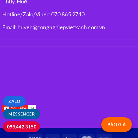
Thủy, Huế
Hotline/Zalo/Viber: 070.865.2740
Email: huyen@congnghiepvietxanh.com.vn
ZALO
MESSENGER
BÁO GIÁ
098.442.3150