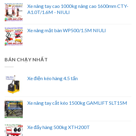
Xe nâng tay cao 1000kg nâng cao 1600mm CTY-
A1.0T/1.6M - NIULI
Xe nâng mặt bàn WP500/1.5M NIULI
BÁN CHẠY NHẤT
Xe điện kéo hàng 4.5 tấn
Xe nâng tay cắt kéo 1500kg GAMLIFT SLT15M
Xe đẩy hàng 500kg XTH200T