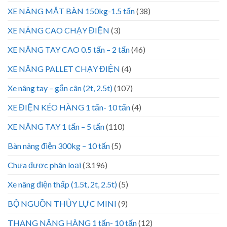
XE NÂNG MẶT BÀN 150kg-1.5 tấn
(38)
XE NÂNG CAO CHẠY ĐIỆN
(3)
XE NÂNG TAY CAO 0.5 tấn – 2 tấn
(46)
XE NÂNG PALLET CHẠY ĐIỆN
(4)
Xe nâng tay – gắn cân (2t, 2.5t)
(107)
XE ĐIỆN KÉO HÀNG 1 tấn- 10 tấn
(4)
XE NÂNG TAY 1 tấn – 5 tấn
(110)
Bàn nâng điện 300kg – 10 tấn
(5)
Chưa được phân loại
(3.196)
Xe nâng điện thấp (1.5t, 2t, 2.5t)
(5)
BỘ NGUỒN THỦY LỰC MINI
(9)
THANG NÂNG HÀNG 1 tấn- 10 tấn
(12)