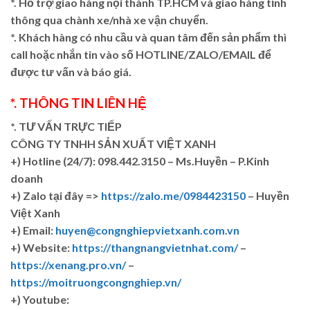
*. Hỗ trợ giao hàng nội thành TP.HCM và giao hàng tỉnh
thông qua chành xe/nhà xe vận chuyển.
*. Khách hàng có nhu cầu và quan tâm đến sản phẩm thì
call hoặc nhắn tin vào số HOTLINE/ZALO/EMAIL để
được tư vấn và báo giá.
*. THÔNG TIN LIÊN HỆ
*. TƯ VẤN TRỰC TIẾP
CÔNG TY TNHH SẢN XUẤT VIỆT XANH
+)
Hotline (24/7): 098.442.3150 – Ms.Huyền – P.Kinh
doanh
+)
Zalo tại đây =>
https://zalo.me/0984423150
– Huyền
Việt Xanh
+) Email:
huyen@congnghiepvietxanh.com.vn
+) Website:
https://thangnangvietnhat.com/
–
https://xenang.pro.vn/
–
https://moitruongcongnghiep.vn/
+) Youtube: