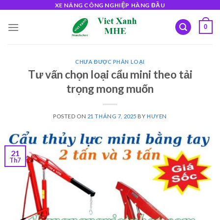
Skip
XE NÂNG CÔNG NGHIỆP HÀNG ĐẦU
to
0
content
CHƯA ĐƯỢC PHÂN LOẠI
Tư vấn chọn loại cẩu mini theo tải
trọng mong muốn
POSTED ON
21 THÁNG 7, 2025
BY
HUYEN
21
Th7