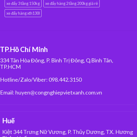
xe đẩy 3 tầng 150kg
xe đẩy hàng 2 tầng 200kg giá rẻ
xe đẩy hàng xth130l
TP.Hồ Chí Minh
334 Tân Hòa Đông, P. Bình Trị Đông, Q.Bình Tân,
TP.HCM
Hotline/Zalo/Viber: 098.442.3150
Email: huyen@congnghiepvietxanh.com.vn
Huế
Kiệt 344 Trưng Nữ Vương, P. Thủy Dương, TX. Hương