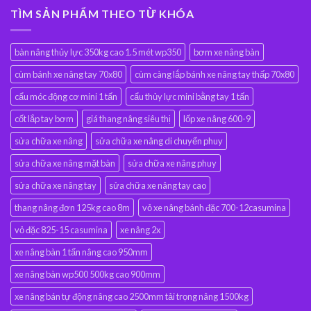
TÌM SẢN PHẨM THEO TỪ KHÓA
bàn nâng thủy lực 350kg cao 1.5 mét wp350
bơm xe nâng bàn
cùm bánh xe nâng tay 70x80
cùm càng lắp bánh xe nâng tay thấp 70x80
cẩu móc động cơ mini 1 tấn
cẩu thủy lực mini bằng tay 1 tấn
cốt lắp tay bơm
giá thang nâng siêu thị
lốp xe nâng 600-9
sửa chữa xe nâng
sửa chữa xe nâng di chuyển phuy
sửa chữa xe nâng mặt bàn
sửa chữa xe nâng phuy
sửa chữa xe nâng tay
sửa chữa xe nâng tay cao
thang nâng đơn 125kg cao 8m
vỏ xe nâng bánh đặc 700-12casumina
vỏ đặc 825-15 casumina
xe nâng 2x
xe nâng bàn 1 tấn nâng cao 950mm
xe nâng bàn wp500 500kg cao 900mm
xe nâng bán tự động nâng cao 2500mm tải trọng nâng 1500kg