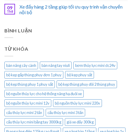
Xe đẩy hàng 2 tầng giúp tối ưu quy trình vận chuyển
09
Th8
nội bộ
BÌNH LUẬN
TỪ KHÓA
bàn nâng cây cành
bàn nâng tay niuli
bơm thủy lực mini dc24v
bộ kẹp gắp thùng phuy đơn 1 phuy
bộ kẹp phuy sắt
bộ kẹp thùng phuy 1 phuy sắt
bộ kẹp thùng phuy đôi 2 thùng phuy
bộ nguồn thủy lực cho hệ thống nâng hạ đuôi xe
bộ nguồn thủy lực mini 12v
bộ nguồn thủy lực mini 220v
cẩu thủy lực mini 2 tấn
cẩu thủy lực mini 3 tấn
cẩu thủy lực mini bằng tay 3000kg
giá xe đẩy 300kg
thang nâng điện 125kg cao 8 mét
xe nâng bàn 1 tầng
xe nâng bàn 1x