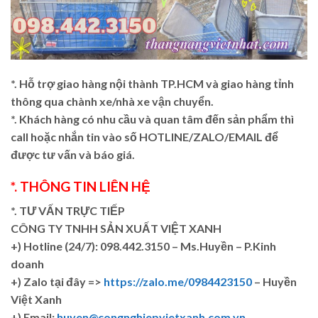
*. Hỗ trợ giao hàng nội thành TP.HCM và giao hàng tỉnh
thông qua chành xe/nhà xe vận chuyển.
*. Khách hàng có nhu cầu và quan tâm đến sản phẩm thì
call hoặc nhắn tin vào số HOTLINE/ZALO/EMAIL để
được tư vấn và báo giá.
*. THÔNG TIN LIÊN HỆ
*. TƯ VẤN TRỰC TIẾP
CÔNG TY TNHH SẢN XUẤT VIỆT XANH
+)
Hotline (24/7): 098.442.3150 – Ms.Huyền – P.Kinh
doanh
+)
Zalo tại đây =>
https://zalo.me/0984423150
– Huyền
Việt Xanh
+) Email:
huyen@congnghiepvietxanh.com.vn