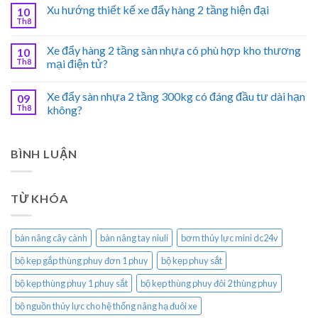
Xu hướng thiết kế xe đẩy hàng 2 tầng hiện đại
10
Th8
Xe đẩy hàng 2 tầng sàn nhựa có phù hợp kho thương
10
Th8
mại điện tử?
Xe đẩy sàn nhựa 2 tầng 300kg có đáng đầu tư dài hạn
09
Th8
không?
BÌNH LUẬN
TỪ KHÓA
bàn nâng cây cành
bàn nâng tay niuli
bơm thủy lực mini dc24v
bộ kẹp gắp thùng phuy đơn 1 phuy
bộ kẹp phuy sắt
bộ kẹp thùng phuy 1 phuy sắt
bộ kẹp thùng phuy đôi 2 thùng phuy
bộ nguồn thủy lực cho hệ thống nâng hạ đuôi xe