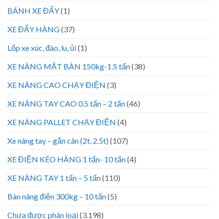
BÁNH XE ĐẨY
(1)
XE ĐẨY HÀNG
(37)
Lốp xe xúc, đào, lu, ủi
(1)
XE NÂNG MẶT BÀN 150kg-1.5 tấn
(38)
XE NÂNG CAO CHẠY ĐIỆN
(3)
XE NÂNG TAY CAO 0.5 tấn – 2 tấn
(46)
XE NÂNG PALLET CHẠY ĐIỆN
(4)
Xe nâng tay – gắn cân (2t, 2.5t)
(107)
XE ĐIỆN KÉO HÀNG 1 tấn- 10 tấn
(4)
XE NÂNG TAY 1 tấn – 5 tấn
(110)
Bàn nâng điện 300kg – 10 tấn
(5)
Chưa được phân loại
(3.198)