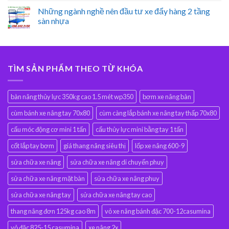
Những ngành nghề nên đầu tư xe đẩy hàng 2 tầng
sàn nhựa
TÌM SẢN PHẨM THEO TỪ KHÓA
bàn nâng thủy lực 350kg cao 1.5 mét wp350
bơm xe nâng bàn
cùm bánh xe nâng tay 70x80
cùm càng lắp bánh xe nâng tay thấp 70x80
cẩu móc động cơ mini 1 tấn
cẩu thủy lực mini bằng tay 1 tấn
cốt lắp tay bơm
giá thang nâng siêu thị
lốp xe nâng 600-9
sửa chữa xe nâng
sửa chữa xe nâng di chuyển phuy
sửa chữa xe nâng mặt bàn
sửa chữa xe nâng phuy
sửa chữa xe nâng tay
sửa chữa xe nâng tay cao
thang nâng đơn 125kg cao 8m
vỏ xe nâng bánh đặc 700-12casumina
vỏ đặc 825-15 casumina
xe nâng 2x