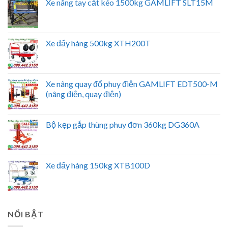
Xe nâng tay cắt kéo 1500kg GAMLIFT SLT15M
Xe đẩy hàng 500kg XTH200T
Xe nâng quay đổ phuy điện GAMLIFT EDT500-M
(nâng điện, quay điện)
Bộ kẹp gắp thùng phuy đơn 360kg DG360A
Xe đẩy hàng 150kg XTB100D
NỔI BẬT