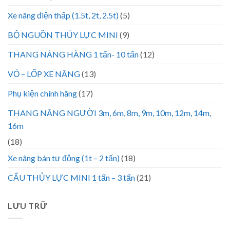
Xe nâng điện thấp (1.5t, 2t, 2.5t)
(5)
BỘ NGUỒN THỦY LỰC MINI
(9)
THANG NÂNG HÀNG 1 tấn- 10 tấn
(12)
VỎ – LỐP XE NÂNG
(13)
Phụ kiện chính hãng
(17)
THANG NÂNG NGƯỜI 3m, 6m, 8m, 9m, 10m, 12m, 14m,
16m
(18)
Xe nâng bán tự động (1t – 2 tấn)
(18)
CẨU THỦY LỰC MINI 1 tấn – 3 tấn
(21)
LƯU TRỮ