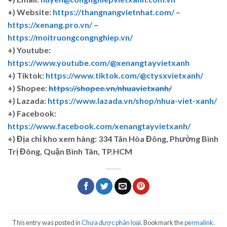
+) Website:
https://thangnangvietnhat.com/
–
https://xenang.pro.vn/
–
https://moitruongcongnghiep.vn/
+) Youtube:
https://www.youtube.com/@xenangtayvietxanh
+) Tiktok:
https://www.tiktok.com/@ctysxvietxanh/
+) Shopee:
https://shopee.vn/nhuavietxanh/
+) Lazada:
https://www.lazada.vn/shop/nhua-viet-xanh/
+) Facebook:
https://www.facebook.com/xenangtayvietxanh/
+)
Địa chỉ kho xem hàng: 334 Tân Hòa Đông, Phường Bình
Trị Đông, Quận Bình Tân, TP.HCM
This entry was posted in
Chưa được phân loại
. Bookmark the
permalink
.