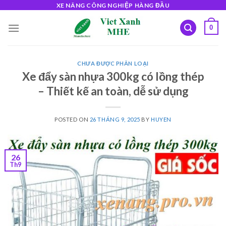
Skip
XE NÂNG CÔNG NGHIỆP HÀNG ĐẦU
to
0
content
CHƯA ĐƯỢC PHÂN LOẠI
Xe đẩy sàn nhựa 300kg có lồng thép
– Thiết kế an toàn, dễ sử dụng
POSTED ON
26 THÁNG 9, 2025
BY
HUYEN
26
Th9