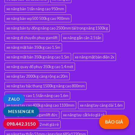
xe nâng bàn 1 tấn nâng cao 950mm
xe nâng bàn wp500 500kg cao 900mm
xe nâng bán tự động nâng cao 2500mm tải trọng nâng 1500kg
xe nâng di chuyển phuy gamlift
xe nâng gắn cân 2.5 tấn
xe nâng mặt bàn 350kg cao 1.5m
xe nâng mặt bàn 350kg nâng cao 1.5m
xe nâng mặt bàn điện 2x
xe nâng quay đổ phuy 350kg cao 1.4 mét
xe nâng tay 2000kg càng rộng ac20m
xe nâng tay bậc thang 1500kg nâng cao 800mm
xe nâng tay cao 1.5 tấn nâng cao 1.6m
ZALO
xe nâng tay cao 400kg nâng cao 1100mm
xe nâng tay càng dài 1.6m
MESSENGER
xe nâng tay cắt kéo gamlift đức
xe nâng tay cắt kéo giá rẻ
BÁO GIÁ
098.442.3150
xe nâng tay siêu dài 2 mét giá rẻ
xe nâng tay thấp 51mm càng rộng 685x1220mm