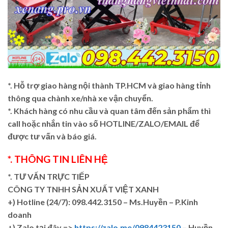
*. Hỗ trợ giao hàng nội thành TP.HCM và giao hàng tỉnh
thông qua chành xe/nhà xe vận chuyển.
*. Khách hàng có nhu cầu và quan tâm đến sản phẩm thì
call hoặc nhắn tin vào số HOTLINE/ZALO/EMAIL để
được tư vấn và báo giá.
*. THÔNG TIN LIÊN HỆ
*. TƯ VẤN TRỰC TIẾP
CÔNG TY TNHH SẢN XUẤT VIỆT XANH
+)
Hotline (24/7): 098.442.3150 – Ms.Huyền – P.Kinh
doanh
+)
Zalo tại đây =>
https://zalo.me/0984423150
– Huyền