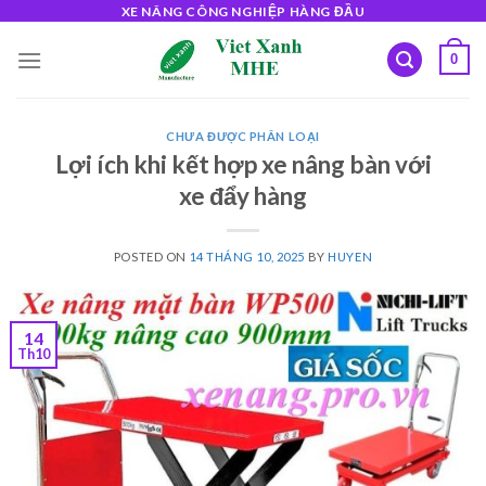
Skip
XE NÂNG CÔNG NGHIỆP HÀNG ĐẦU
to
0
content
CHƯA ĐƯỢC PHÂN LOẠI
Lợi ích khi kết hợp xe nâng bàn với
xe đẩy hàng
POSTED ON
14 THÁNG 10, 2025
BY
HUYEN
14
Th10