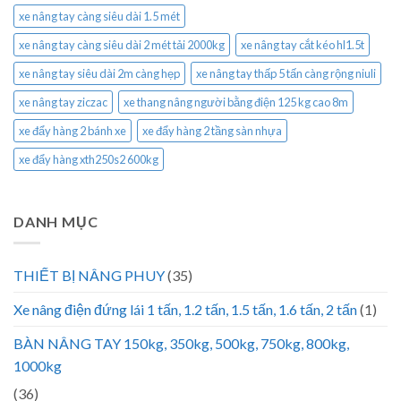
xe nâng tay càng siêu dài 1.5 mét
xe nâng tay càng siêu dài 2 mét tải 2000kg
xe nâng tay cắt kéo hl1.5t
xe nâng tay siêu dài 2m càng hẹp
xe nâng tay thấp 5 tấn càng rộng niuli
xe nâng tay ziczac
xe thang nâng người bằng điện 125 kg cao 8m
xe đẩy hàng 2 bánh xe
xe đẩy hàng 2 tầng sàn nhựa
xe đẩy hàng xth250s2 600kg
DANH MỤC
THIẾT BỊ NÂNG PHUY
(35)
Xe nâng điện đứng lái 1 tấn, 1.2 tấn, 1.5 tấn, 1.6 tấn, 2 tấn
(1)
BÀN NÂNG TAY 150kg, 350kg, 500kg, 750kg, 800kg,
1000kg
(36)