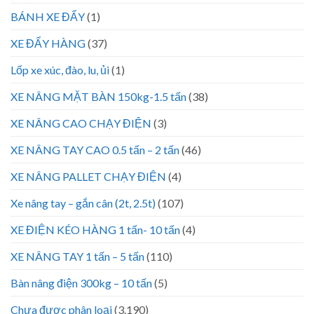
BÁNH XE ĐẨY
(1)
XE ĐẨY HÀNG
(37)
Lốp xe xúc, đào, lu, ủi
(1)
XE NÂNG MẶT BÀN 150kg-1.5 tấn
(38)
XE NÂNG CAO CHẠY ĐIỆN
(3)
XE NÂNG TAY CAO 0.5 tấn – 2 tấn
(46)
XE NÂNG PALLET CHẠY ĐIỆN
(4)
Xe nâng tay – gắn cân (2t, 2.5t)
(107)
XE ĐIỆN KÉO HÀNG 1 tấn- 10 tấn
(4)
XE NÂNG TAY 1 tấn – 5 tấn
(110)
Bàn nâng điện 300kg – 10 tấn
(5)
Chưa được phân loại
(3.190)