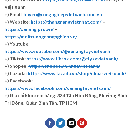
Việt Xanh
+) Email:
huyen@congnghiepvietxanh.com.vn
+) Website:
https://thangnangvietnhat.com/
–
https://xenang.pro.vn/
–
https://moitruongcongnghiep.vn/
+) Youtube:
https://www.youtube.com/@xenangtayvietxanh
+) Tiktok:
https://www.tiktok.com/@ctysxvietxanh/
+) Shopee:
https://shopee.vn/nhuavietxanh/
+) Lazada:
https://www.lazada.vn/shop/nhua-viet-xanh/
+) Facebook:
https://www.facebook.com/xenangtayvietxanh/
+)
Địa chỉ kho xem hàng: 334 Tân Hòa Đông, Phường Bình
Trị Đông, Quận Bình Tân, TP.HCM