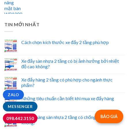
TIN MỚI NHẤT
Cách chọn kích thước xe đẩy 2 tầng phù hợp
Xe đẩy sàn nhựa 2 tầng có bị ảnh hưởng bởi nhiệt
độ cao không?
Xe đẩy hàng 2 tầng có phù hợp cho ngành thực
phẩm?
ZALO
Những tiêu chuẩn cần biết khi mua xe đẩy hàng
MESSENGER
BÁO GIÁ
Xe đẩy hàng sàn nhựa 2 tầng có chống trầy xước
098.442.3150
không?