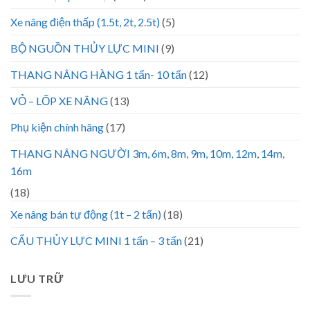
Xe nâng điện thấp (1.5t, 2t, 2.5t)
(5)
BỘ NGUỒN THỦY LỰC MINI
(9)
THANG NÂNG HÀNG 1 tấn- 10 tấn
(12)
VỎ – LỐP XE NÂNG
(13)
Phụ kiện chính hãng
(17)
THANG NÂNG NGƯỜI 3m, 6m, 8m, 9m, 10m, 12m, 14m,
16m
(18)
Xe nâng bán tự động (1t – 2 tấn)
(18)
CẨU THỦY LỰC MINI 1 tấn – 3 tấn
(21)
LƯU TRỮ