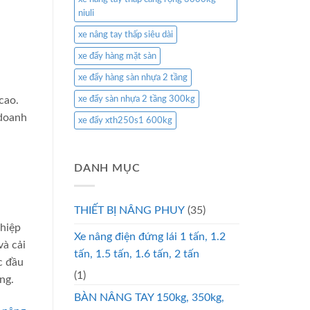
niuli
xe nâng tay thấp siêu dài
xe đẩy hàng mặt sàn
xe đẩy hàng sàn nhựa 2 tầng
xe đẩy sàn nhựa 2 tầng 300kg
cao.
 doanh
xe đẩy xth250s1 600kg
DANH MỤC
THIẾT BỊ NÂNG PHUY
(35)
ghiệp
Xe nâng điện đứng lái 1 tấn, 1.2
và cải
tấn, 1.5 tấn, 1.6 tấn, 2 tấn
c đầu
(1)
ng.
BÀN NÂNG TAY 150kg, 350kg,