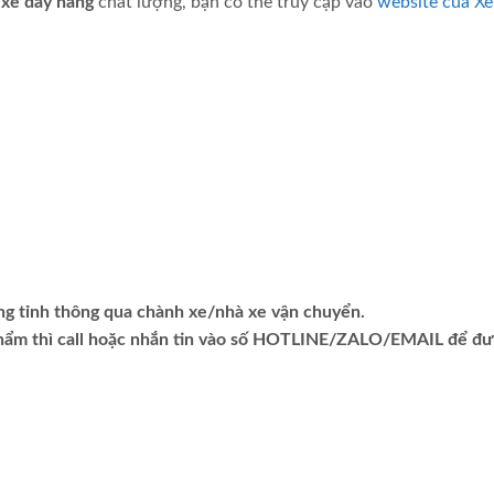
m
xe đẩy hàng
chất lượng, bạn có thể truy cập vào
website của Xe
ng tỉnh thông qua chành xe/nhà xe vận chuyển.
phẩm thì call hoặc nhắn tin vào số HOTLINE/ZALO/EMAIL để đ