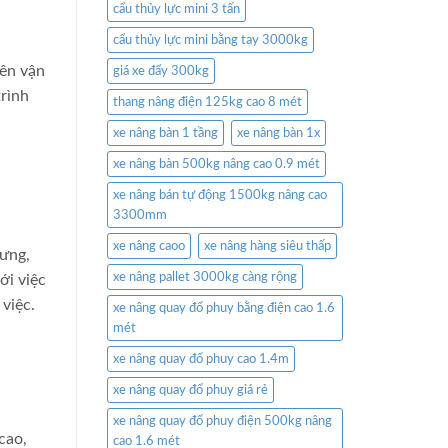
cẩu thủy lực mini 3 tấn
cẩu thủy lực mini bằng tay 3000kg
iên vận
giá xe đẩy 300kg
rình
thang nâng điện 125kg cao 8 mét
xe nâng bàn 1 tầng
xe nâng bàn 1x
xe nâng bàn 500kg nâng cao 0.9 mét
xe nâng bán tự động 1500kg nâng cao
3300mm
xe nâng caoo
xe nâng hàng siêu thấp
lưng,
xe nâng pallet 3000kg càng rộng
ới việc
việc.
xe nâng quay đổ phuy bằng điện cao 1.6
mét
xe nâng quay đổ phuy cao 1.4m
xe nâng quay đổ phuy giá rẻ
xe nâng quay đổ phuy điện 500kg nâng
cao,
cao 1.6 mét