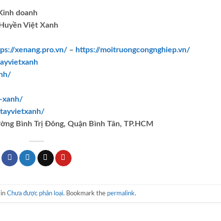
.Kinh doanh
Huyền Việt Xanh
tps://xenang.pro.vn/
–
https://moitruongcongnghiep.vn/
ayvietxanh
nh/
t-xanh/
tayvietxanh/
ường Bình Trị Đông, Quận Bình Tân, TP.HCM
 in
Chưa được phân loại
. Bookmark the
permalink
.