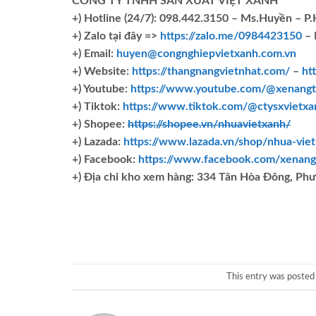
CÔNG TY TNHH SẢN XUẤT VIỆT XANH
+)
Hotline (24/7): 098.442.3150 – Ms.Huyền – P
+)
Zalo tại đây =>
https://zalo.me/0984423150
– 
+) Email:
huyen@congnghiepvietxanh.com.vn
+) Website:
https://thangnangvietnhat.com/
–
ht
+) Youtube:
https://www.youtube.com/@xenangt
+) Tiktok:
https://www.tiktok.com/@ctysxvietxa
+) Shopee:
https://shopee.vn/nhuavietxanh/
+) Lazada:
https://www.lazada.vn/shop/nhua-vie
+) Facebook:
https://www.facebook.com/xenang
+)
Địa chỉ kho xem hàng: 334 Tân Hòa Đông, Ph
This entry was posted