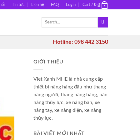
hối
Tin tức
Liên hệ
FAQ
Login
Cart /
0
₫
0
Search
for:
Hotline: 098 442 3150
GIỚI THIỆU
Viet Xanh MHE là nhà cung cấp
thiết bị nâng hàng đầu như thang
nâng người, thang nâng hàng, bàn
nâng thủy lực, xe nâng bàn, xe
nâng tay, xe nâng điện, xe nâng
thủy lực.
BÀI VIẾT MỚI NHẤT