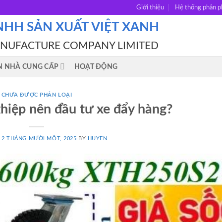
Giới thiệu
Hệ thống phân p
NHH SẢN XUẤT VIỆT XANH
ANUFACTURE COMPANY LIMITED
N NHÀ CUNG CẤP
HOẠT ĐỘNG
CHƯA ĐƯỢC PHÂN LOẠI
hiệp nên đầu tư xe đẩy hàng?
N
2 THÁNG MƯỜI MỘT, 2025
BY
HUYEN