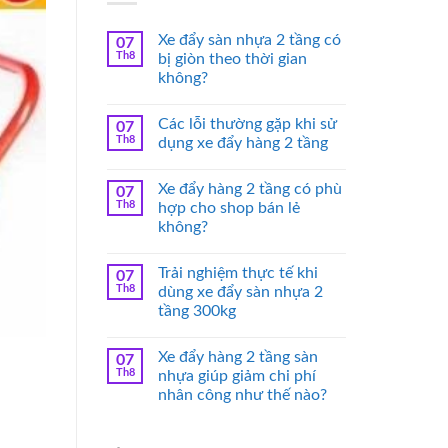
Xe đẩy sàn nhựa 2 tầng có
07
Th8
bị giòn theo thời gian
không?
Các lỗi thường gặp khi sử
07
Th8
dụng xe đẩy hàng 2 tầng
Xe đẩy hàng 2 tầng có phù
07
Th8
hợp cho shop bán lẻ
không?
Trải nghiệm thực tế khi
07
Th8
dùng xe đẩy sàn nhựa 2
tầng 300kg
Xe đẩy hàng 2 tầng sàn
07
Th8
nhựa giúp giảm chi phí
nhân công như thế nào?