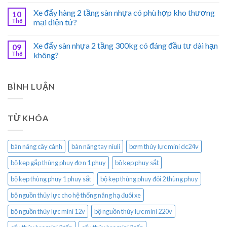
Xe đẩy hàng 2 tầng sàn nhựa có phù hợp kho thương
10
Th8
mại điện tử?
Xe đẩy sàn nhựa 2 tầng 300kg có đáng đầu tư dài hạn
09
Th8
không?
BÌNH LUẬN
TỪ KHÓA
bàn nâng cây cành
bàn nâng tay niuli
bơm thủy lực mini dc24v
bộ kẹp gắp thùng phuy đơn 1 phuy
bộ kẹp phuy sắt
bộ kẹp thùng phuy 1 phuy sắt
bộ kẹp thùng phuy đôi 2 thùng phuy
bộ nguồn thủy lực cho hệ thống nâng hạ đuôi xe
bộ nguồn thủy lực mini 12v
bộ nguồn thủy lực mini 220v