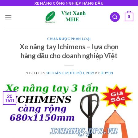
Skip
XE NÂNG CÔNG NGHIỆP HÀNG ĐẦU
to
0
content
CHƯA ĐƯỢC PHÂN LOẠI
Xe nâng tay Ichimens – lựa chọn
hàng đầu cho doanh nghiệp Việt
POSTED ON
20 THÁNG MƯỜI MỘT, 2025
BY
HUYEN
20
Th11