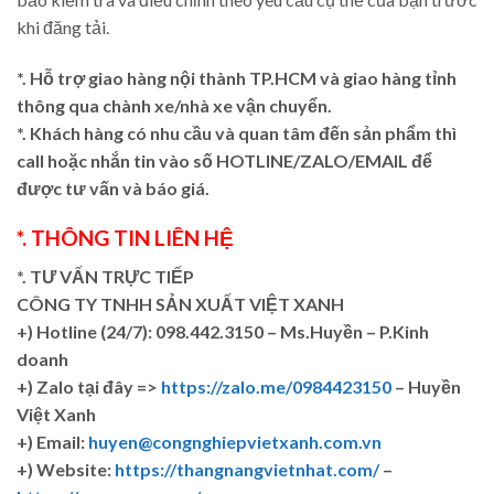
khi đăng tải.
*. Hỗ trợ giao hàng nội thành TP.HCM và giao hàng tỉnh
thông qua chành xe/nhà xe vận chuyển.
*. Khách hàng có nhu cầu và quan tâm đến sản phẩm thì
call hoặc nhắn tin vào số HOTLINE/ZALO/EMAIL để
được tư vấn và báo giá.
*. THÔNG TIN LIÊN HỆ
*. TƯ VẤN TRỰC TIẾP
CÔNG TY TNHH SẢN XUẤT VIỆT XANH
+)
Hotline (24/7): 098.442.3150 – Ms.Huyền – P.Kinh
doanh
+)
Zalo tại đây =>
https://zalo.me/0984423150
– Huyền
Việt Xanh
+) Email:
huyen@congnghiepvietxanh.com.vn
+) Website:
https://thangnangvietnhat.com/
–