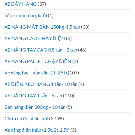
XE ĐẨY HÀNG
(37)
Lốp xe xúc, đào, lu, ủi
(1)
XE NÂNG MẶT BÀN 150kg-1.5 tấn
(38)
XE NÂNG CAO CHẠY ĐIỆN
(3)
XE NÂNG TAY CAO 0.5 tấn – 2 tấn
(46)
XE NÂNG PALLET CHẠY ĐIỆN
(4)
Xe nâng tay – gắn cân (2t, 2.5t)
(107)
XE ĐIỆN KÉO HÀNG 1 tấn- 10 tấn
(4)
XE NÂNG TAY 1 tấn – 5 tấn
(110)
Bàn nâng điện 300kg – 10 tấn
(5)
Chưa được phân loại
(3.198)
Xe nâng điện thấp (1.5t, 2t, 2.5t)
(5)