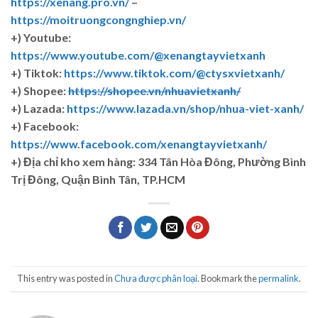
https://xenang.pro.vn/
–
https://moitruongcongnghiep.vn/
+) Youtube:
https://www.youtube.com/@xenangtayvietxanh
+) Tiktok:
https://www.tiktok.com/@ctysxvietxanh/
+) Shopee:
https://shopee.vn/nhuavietxanh/
+) Lazada:
https://www.lazada.vn/shop/nhua-viet-xanh/
+) Facebook:
https://www.facebook.com/xenangtayvietxanh/
+)
Địa chỉ kho xem hàng: 334 Tân Hòa Đông, Phường Bình
Trị Đông, Quận Bình Tân, TP.HCM
This entry was posted in
Chưa được phân loại
. Bookmark the
permalink
.