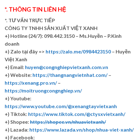
*. THÔNG TIN LIÊN HỆ
*. TƯ VẤN TRỰC TIẾP
CÔNG TY TNHH SẢN XUẤT VIỆT XANH
+)
Hotline (24/7): 098.442.3150 – Ms.Huyền – P.Kinh
doanh
+)
Zalo tại đây =>
https://zalo.me/0984423150
– Huyền
Việt Xanh
+) Email:
huyen@congnghiepvietxanh.com.vn
+) Website:
https://thangnangvietnhat.com/
–
https://xenang.pro.vn/
–
https://moitruongcongnghiep.vn/
+) Youtube:
https://www.youtube.com/@xenangtayvietxanh
+) Tiktok:
https://www.tiktok.com/@ctysxvietxanh/
+) Shopee:
https://shopee.vn/nhuavietxanh/
+) Lazada:
https://www.lazada.vn/shop/nhua-viet-xanh/
+) Facebook: