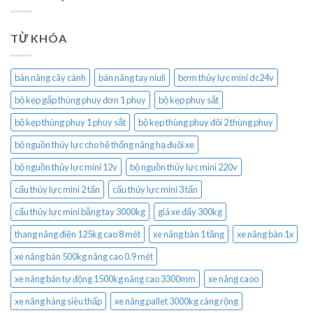
TỪ KHÓA
bàn nâng cây cành
bàn nâng tay niuli
bơm thủy lực mini dc24v
bộ kẹp gắp thùng phuy đơn 1 phuy
bộ kẹp phuy sắt
bộ kẹp thùng phuy 1 phuy sắt
bộ kẹp thùng phuy đôi 2 thùng phuy
bộ nguồn thủy lực cho hệ thống nâng hạ đuôi xe
bộ nguồn thủy lực mini 12v
bộ nguồn thủy lực mini 220v
cẩu thủy lực mini 2 tấn
cẩu thủy lực mini 3 tấn
cẩu thủy lực mini bằng tay 3000kg
giá xe đẩy 300kg
thang nâng điện 125kg cao 8 mét
xe nâng bàn 1 tầng
xe nâng bàn 1x
xe nâng bàn 500kg nâng cao 0.9 mét
xe nâng bán tự động 1500kg nâng cao 3300mm
xe nâng caoo
xe nâng hàng siêu thấp
xe nâng pallet 3000kg càng rộng