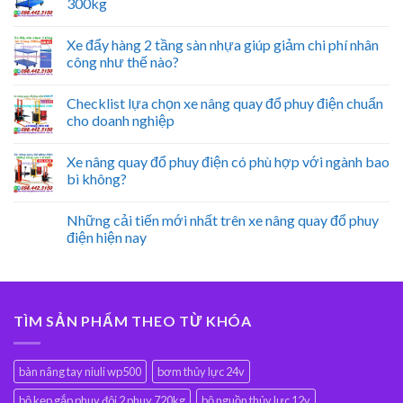
300kg
Xe đẩy hàng 2 tầng sàn nhựa giúp giảm chi phí nhân
công như thế nào?
Checklist lựa chọn xe nâng quay đổ phuy điện chuẩn
cho doanh nghiệp
Xe nâng quay đổ phuy điện có phù hợp với ngành bao
bì không?
Những cải tiến mới nhất trên xe nâng quay đổ phuy
điện hiện nay
TÌM SẢN PHẨM THEO TỪ KHÓA
bàn nâng tay niuli wp500
bơm thủy lực 24v
bộ kẹp gắp phuy đôi 2 phuy 720kg
bộ nguồn thủy lực 12v