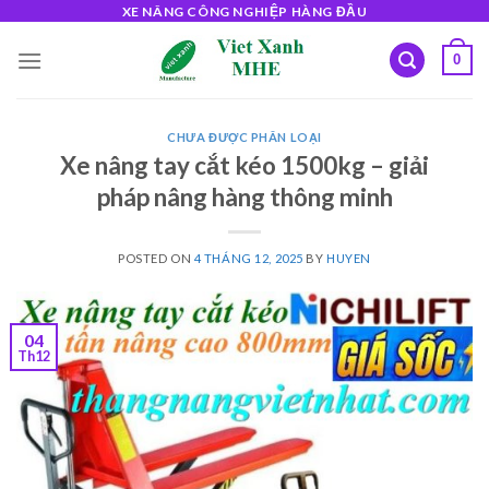
Skip
XE NÂNG CÔNG NGHIỆP HÀNG ĐẦU
to
0
content
CHƯA ĐƯỢC PHÂN LOẠI
Xe nâng tay cắt kéo 1500kg – giải
pháp nâng hàng thông minh
POSTED ON
4 THÁNG 12, 2025
BY
HUYEN
04
Th12