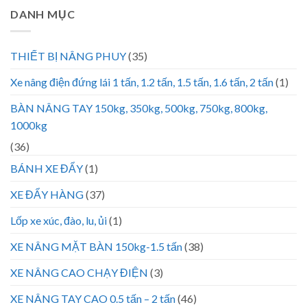
DANH MỤC
THIẾT BỊ NÂNG PHUY
(35)
Xe nâng điện đứng lái 1 tấn, 1.2 tấn, 1.5 tấn, 1.6 tấn, 2 tấn
(1)
BÀN NÂNG TAY 150kg, 350kg, 500kg, 750kg, 800kg,
1000kg
(36)
BÁNH XE ĐẨY
(1)
XE ĐẨY HÀNG
(37)
Lốp xe xúc, đào, lu, ủi
(1)
XE NÂNG MẶT BÀN 150kg-1.5 tấn
(38)
XE NÂNG CAO CHẠY ĐIỆN
(3)
XE NÂNG TAY CAO 0.5 tấn – 2 tấn
(46)