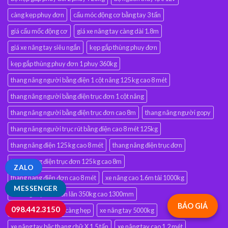
càng kẹp phuy đơn
cẩu móc động cơ bằng tay 3 tấn
giá cẩu mốc động cơ
giá xe nâng tay càng dài 1.8m
giá xe nâng tay siêu ngắn
kẹp gắp thùng phuy đơn
kẹp gắp thùng phuy đơn 1 phuy 360kg
thang nâng người bằng điện 1 cột nâng 125 kg cao 8 mét
thang nâng người bằng điện trục đơn 1 cột nâng
thang nâng người bằng điện trục đơn cao 8m
thang nâng người gopy
thang nâng người trục rút bằng điện cao 8 mét 125kg
thang nâng điện 125 kg cao 8 mét
thang nâng điện trục đơn
thang nâng điện trục đơn 125 kg cao 8m
ZALO
thang nâng điện đơn cao 8 mét
xe nâng cao 1.6m tải 1000kg
MESSENGER
xe nâng mặt bàn con lăn 350kg cao 1300mm
BÁO GIÁ
098.442.3150
xe nâng pallet 3 tấn càng hẹp
xe nâng tay 5000kg
xe nâng tay bậc thang chữ X 1.5 tấn
xe nâng tay cao 1.2 mét