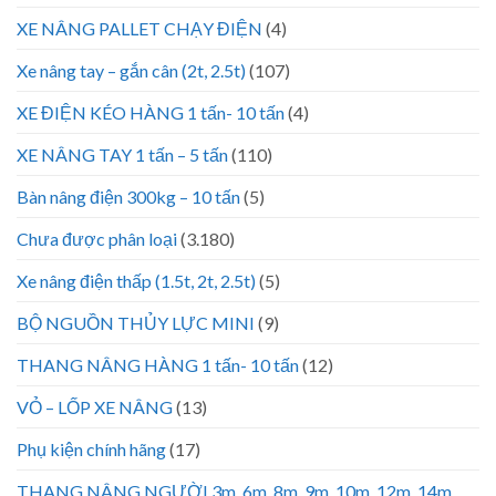
XE NÂNG PALLET CHẠY ĐIỆN
(4)
Xe nâng tay – gắn cân (2t, 2.5t)
(107)
XE ĐIỆN KÉO HÀNG 1 tấn- 10 tấn
(4)
XE NÂNG TAY 1 tấn – 5 tấn
(110)
Bàn nâng điện 300kg – 10 tấn
(5)
Chưa được phân loại
(3.180)
Xe nâng điện thấp (1.5t, 2t, 2.5t)
(5)
BỘ NGUỒN THỦY LỰC MINI
(9)
THANG NÂNG HÀNG 1 tấn- 10 tấn
(12)
VỎ – LỐP XE NÂNG
(13)
Phụ kiện chính hãng
(17)
THANG NÂNG NGƯỜI 3m, 6m, 8m, 9m, 10m, 12m, 14m,