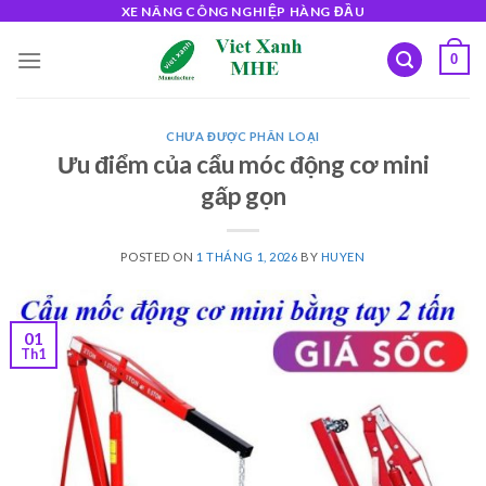
Skip
XE NÂNG CÔNG NGHIỆP HÀNG ĐẦU
to
0
content
CHƯA ĐƯỢC PHÂN LOẠI
Ưu điểm của cẩu móc động cơ mini
gấp gọn
POSTED ON
1 THÁNG 1, 2026
BY
HUYEN
01
Th1