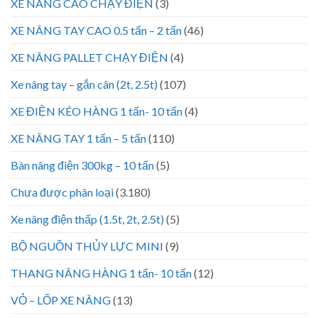
XE NÂNG CAO CHẠY ĐIỆN
(3)
XE NÂNG TAY CAO 0.5 tấn – 2 tấn
(46)
XE NÂNG PALLET CHẠY ĐIỆN
(4)
Xe nâng tay – gắn cân (2t, 2.5t)
(107)
XE ĐIỆN KÉO HÀNG 1 tấn- 10 tấn
(4)
XE NÂNG TAY 1 tấn – 5 tấn
(110)
Bàn nâng điện 300kg – 10 tấn
(5)
Chưa được phân loại
(3.180)
Xe nâng điện thấp (1.5t, 2t, 2.5t)
(5)
BỘ NGUỒN THỦY LỰC MINI
(9)
THANG NÂNG HÀNG 1 tấn- 10 tấn
(12)
VỎ – LỐP XE NÂNG
(13)