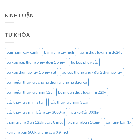
BÌNH LUẬN
TỪ KHÓA
bàn nâng cây cành
bàn nâng tay niuli
bơm thủy lực mini dc24v
bộ kẹp gắp thùng phuy đơn 1 phuy
bộ kẹp phuy sắt
bộ kẹp thùng phuy 1 phuy sắt
bộ kẹp thùng phuy đôi 2 thùng phuy
bộ nguồn thủy lực cho hệ thống nâng hạ đuôi xe
bộ nguồn thủy lực mini 12v
bộ nguồn thủy lực mini 220v
cẩu thủy lực mini 2 tấn
cẩu thủy lực mini 3 tấn
cẩu thủy lực mini bằng tay 3000kg
giá xe đẩy 300kg
thang nâng điện 125kg cao 8 mét
xe nâng bàn 1 tầng
xe nâng bàn 1x
xe nâng bàn 500kg nâng cao 0.9 mét