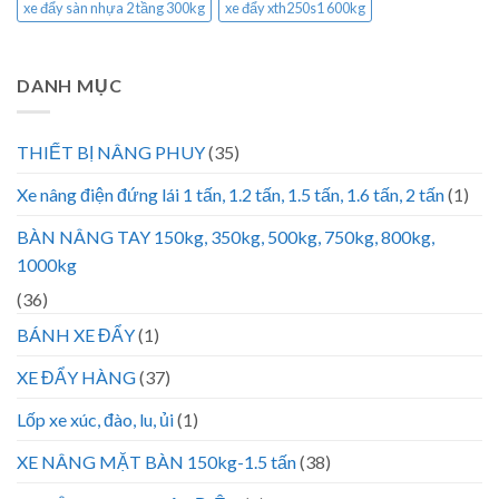
xe đẩy sàn nhựa 2 tầng 300kg
xe đẩy xth250s1 600kg
DANH MỤC
THIẾT BỊ NÂNG PHUY
(35)
Xe nâng điện đứng lái 1 tấn, 1.2 tấn, 1.5 tấn, 1.6 tấn, 2 tấn
(1)
BÀN NÂNG TAY 150kg, 350kg, 500kg, 750kg, 800kg,
1000kg
(36)
BÁNH XE ĐẨY
(1)
XE ĐẨY HÀNG
(37)
Lốp xe xúc, đào, lu, ủi
(1)
XE NÂNG MẶT BÀN 150kg-1.5 tấn
(38)