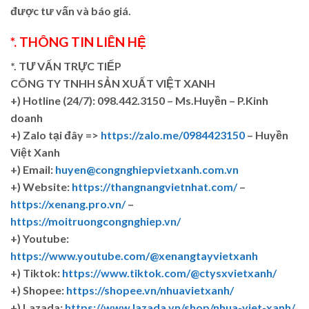
được tư vấn và báo giá.
*. THÔNG TIN LIÊN HỆ
*. TƯ VẤN TRỰC TIẾP
CÔNG TY TNHH SẢN XUẤT VIỆT XANH
+)
Hotline (24/7): 098.442.3150 – Ms.Huyền – P.Kinh
doanh
+)
Zalo tại đây =>
https://zalo.me/0984423150
– Huyền
Việt Xanh
+) Email:
huyen@congnghiepvietxanh.com.vn
+) Website:
https://thangnangvietnhat.com/
–
https://xenang.pro.vn/
–
https://moitruongcongnghiep.vn/
+) Youtube:
https://www.youtube.com/@xenangtayvietxanh
+) Tiktok:
https://www.tiktok.com/@ctysxvietxanh/
+) Shopee:
https://shopee.vn/nhuavietxanh/
+) Lazada:
https://www.lazada.vn/shop/nhua-viet-xanh/