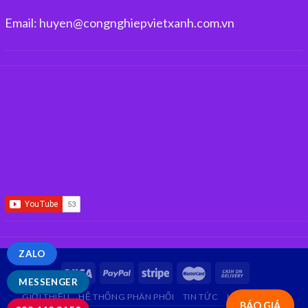
Email: huyen@congnghiepvietxanh.com.vn
ZALO
MESSENGER
GIỚI THIỆU
HỆ THỐNG PHÂN PHỐI
TIN TỨC
LIÊN HỆ
FAQ
BÁO GIÁ