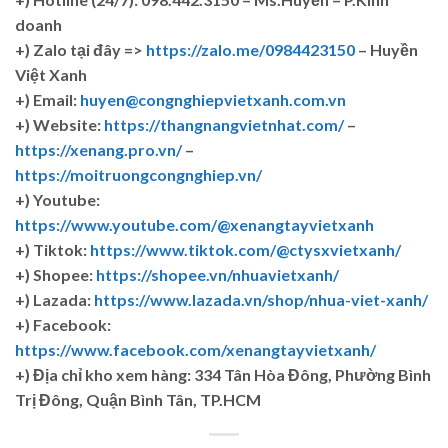
doanh
+)
Zalo tại đây =>
https://zalo.me/0984423150
– Huyền
Việt Xanh
+) Email:
huyen@congnghiepvietxanh.com.vn
+) Website:
https://thangnangvietnhat.com/
–
https://xenang.pro.vn/
–
https://moitruongcongnghiep.vn/
+) Youtube:
https://www.youtube.com/@xenangtayvietxanh
+) Tiktok:
https://www.tiktok.com/@ctysxvietxanh/
+) Shopee:
https://shopee.vn/nhuavietxanh/
+) Lazada:
https://www.lazada.vn/shop/nhua-viet-xanh/
+) Facebook:
https://www.facebook.com/xenangtayvietxanh/
+)
Địa chỉ kho xem hàng: 334 Tân Hòa Đông, Phường Bình
Trị Đông, Quận Bình Tân, TP.HCM