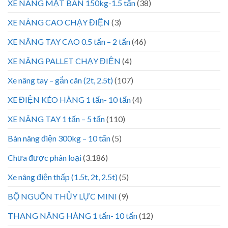
XE NÂNG MẶT BÀN 150kg-1.5 tấn
(38)
XE NÂNG CAO CHẠY ĐIỆN
(3)
XE NÂNG TAY CAO 0.5 tấn – 2 tấn
(46)
XE NÂNG PALLET CHẠY ĐIỆN
(4)
Xe nâng tay – gắn cân (2t, 2.5t)
(107)
XE ĐIỆN KÉO HÀNG 1 tấn- 10 tấn
(4)
XE NÂNG TAY 1 tấn – 5 tấn
(110)
Bàn nâng điện 300kg – 10 tấn
(5)
Chưa được phân loại
(3.186)
Xe nâng điện thấp (1.5t, 2t, 2.5t)
(5)
BỘ NGUỒN THỦY LỰC MINI
(9)
THANG NÂNG HÀNG 1 tấn- 10 tấn
(12)