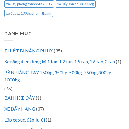
xe đẩy phong thạnh xth250s2
xe đẩy sàn nhựa 300kg
xe đẩy xtl130ds phong thạnh
DANH MỤC
THIẾT BỊ NÂNG PHUY
(35)
Xe nâng điện đứng lái 1 tấn, 1.2 tấn, 1.5 tấn, 1.6 tấn, 2 tấn
(1)
BÀN NÂNG TAY 150kg, 350kg, 500kg, 750kg, 800kg,
1000kg
(36)
BÁNH XE ĐẨY
(1)
XE ĐẨY HÀNG
(37)
Lốp xe xúc, đào, lu, ủi
(1)