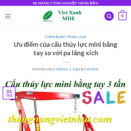
Skip
XE NÂNG CÔNG NGHIỆP HÀNG ĐẦU
to
0
content
CHƯA ĐƯỢC PHÂN LOẠI
Ưu điểm của cẩu thủy lực mini bằng
tay so với pa lăng xích
POSTED ON
2 THÁNG 1, 2026
BY
HUYEN
02
Th1