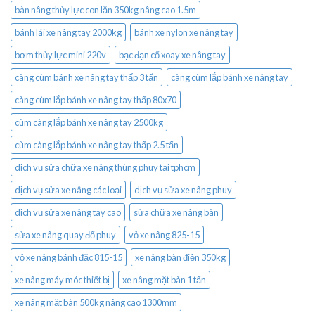
bàn nâng thủy lực con lăn 350kg nâng cao 1.5m
bánh lái xe nâng tay 2000kg
bánh xe nylon xe nâng tay
bơm thủy lực mini 220v
bạc đạn cổ xoay xe nâng tay
càng cùm bánh xe nâng tay thấp 3 tấn
càng cùm lắp bánh xe nâng tay
càng cùm lắp bánh xe nâng tay thấp 80x70
cùm càng lắp bánh xe nâng tay 2500kg
cùm càng lắp bánh xe nâng tay thấp 2.5 tấn
dịch vụ sửa chữa xe nâng thùng phuy tại tphcm
dịch vụ sửa xe nâng các loại
dịch vụ sửa xe nâng phuy
dịch vụ sửa xe nâng tay cao
sửa chữa xe nâng bàn
sửa xe nâng quay đổ phuy
vỏ xe nâng 825-15
vỏ xe nâng bánh đặc 815-15
xe nâng bàn điện 350kg
xe nâng máy móc thiết bị
xe nâng mặt bàn 1 tấn
xe nâng mặt bàn 500kg nâng cao 1300mm