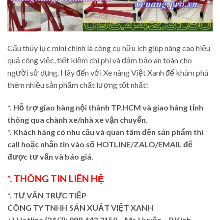
Cẩu thủy lực mini chính là công cụ hữu ích giúp nâng cao hiệu
quả công việc, tiết kiệm chi phí và đảm bảo an toàn cho
người sử dụng. Hãy đến với Xe nâng Việt Xanh để khám phá
thêm nhiều sản phẩm chất lượng tốt nhất!
*. Hỗ trợ giao hàng nội thành TP.HCM và giao hàng tỉnh
thông qua chành xe/nhà xe vận chuyển.
*. Khách hàng có nhu cầu và quan tâm đến sản phẩm thì
call hoặc nhắn tin vào số HOTLINE/ZALO/EMAIL để
được tư vấn và báo giá.
*. THÔNG TIN LIÊN HỆ
*. TƯ VẤN TRỰC TIẾP
CÔNG TY TNHH SẢN XUẤT VIỆT XANH
+)
Hotline (24/7): 098.442.3150 – Ms.Huyền – P.Kinh