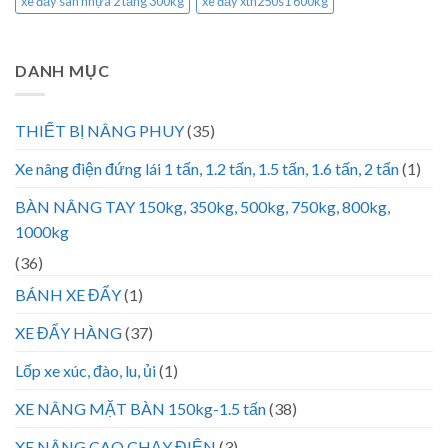
xe đẩy sàn nhựa 2 tầng 300kg
xe đẩy xth250s1 600kg
DANH MỤC
THIẾT BỊ NÂNG PHUY
(35)
Xe nâng điện đứng lái 1 tấn, 1.2 tấn, 1.5 tấn, 1.6 tấn, 2 tấn
(1)
BÀN NÂNG TAY 150kg, 350kg, 500kg, 750kg, 800kg,
1000kg
(36)
BÁNH XE ĐẨY
(1)
XE ĐẨY HÀNG
(37)
Lốp xe xúc, đào, lu, ủi
(1)
XE NÂNG MẶT BÀN 150kg-1.5 tấn
(38)
XE NÂNG CAO CHẠY ĐIỆN
(3)