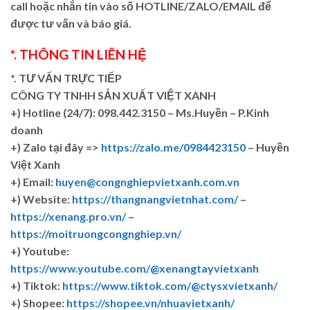
call hoặc nhắn tin vào số HOTLINE/ZALO/EMAIL để
được tư vấn và báo giá.
*. THÔNG TIN LIÊN HỆ
*. TƯ VẤN TRỰC TIẾP
CÔNG TY TNHH SẢN XUẤT VIỆT XANH
+)
Hotline (24/7): 098.442.3150 – Ms.Huyền – P.Kinh
doanh
+)
Zalo tại đây =>
https://zalo.me/0984423150
– Huyền
Việt Xanh
+) Email:
huyen@congnghiepvietxanh.com.vn
+) Website:
https://thangnangvietnhat.com/
–
https://xenang.pro.vn/
–
https://moitruongcongnghiep.vn/
+) Youtube:
https://www.youtube.com/@xenangtayvietxanh
+) Tiktok:
https://www.tiktok.com/@ctysxvietxanh/
+) Shopee:
https://shopee.vn/nhuavietxanh/