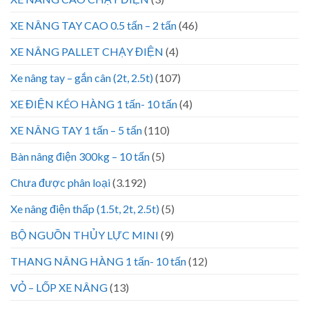
XE NÂNG TAY CAO 0.5 tấn – 2 tấn
(46)
XE NÂNG PALLET CHẠY ĐIỆN
(4)
Xe nâng tay – gắn cân (2t, 2.5t)
(107)
XE ĐIỆN KÉO HÀNG 1 tấn- 10 tấn
(4)
XE NÂNG TAY 1 tấn – 5 tấn
(110)
Bàn nâng điện 300kg – 10 tấn
(5)
Chưa được phân loại
(3.192)
Xe nâng điện thấp (1.5t, 2t, 2.5t)
(5)
BỘ NGUỒN THỦY LỰC MINI
(9)
THANG NÂNG HÀNG 1 tấn- 10 tấn
(12)
VỎ – LỐP XE NÂNG
(13)