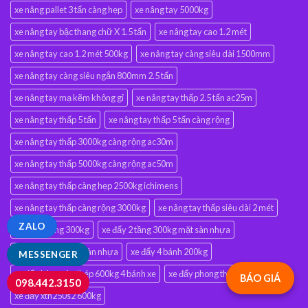
xe nâng pallet 3 tấn càng hẹp
xe nâng tay 5000kg
xe nâng tay bậc thang chữ X 1.5 tấn
xe nâng tay cao 1.2 mét
xe nâng tay cao 1.2 mét 500kg
xe nâng tay càng siêu dài 1500mm
xe nâng tay càng siêu ngắn 800mm 2.5 tấn
xe nâng tay mạ kẽm không gỉ
xe nâng tay thấp 2.5 tấn ac25m
xe nâng tay thấp 5 tấn
xe nâng tay thấp 5 tấn càng rộng
xe nâng tay thấp 3000kg càng rộng ac30m
xe nâng tay thấp 5000kg càng rộng ac50m
xe nâng tay thấp càng hẹp 2500kg ichimens
xe nâng tay thấp càng rộng 3000kg
xe nâng tay thấp siêu dài 2 mét
ZALO
xe đẩy 2 tầng 300kg
xe đẩy 2 tầng 300kg mặt sàn nhựa
xe đẩy 2 tầng mặt bàn nhựa
xe đẩy 4 bánh 200kg
MESSENGER
xe đẩy hàng sàn thép 600kg 4 bánh xe
xe đẩy phong thạnh xth250s1
BÁO GIÁ
098.442.3150
xe đẩy xth250s2 600kg