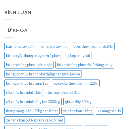
BÌNH LUẬN
TỪ KHÓA
bàn nâng cây cành
bàn nâng tay niuli
bơm thủy lực mini dc24v
bộ kẹp gắp thùng phuy đơn 1 phuy
bộ kẹp phuy sắt
bộ kẹp thùng phuy 1 phuy sắt
bộ kẹp thùng phuy đôi 2 thùng phuy
bộ nguồn thủy lực cho hệ thống nâng hạ đuôi xe
bộ nguồn thủy lực mini 12v
bộ nguồn thủy lực mini 220v
cẩu thủy lực mini 2 tấn
cẩu thủy lực mini 3 tấn
cẩu thủy lực mini bằng tay 3000kg
giá xe đẩy 300kg
thang nâng điện 125kg cao 8 mét
xe nâng bàn 1 tầng
xe nâng bàn 1x
xe nâng bàn 500kg nâng cao 0.9 mét