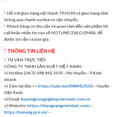
“`
*. Hỗ trợ giao hàng nội thành TP.HCM và giao hàng tỉnh
thông qua chành xe/nhà xe vận chuyển.
*. Khách hàng có nhu cầu và quan tâm đến sản phẩm thì
call hoặc nhắn tin vào số HOTLINE/ZALO/EMAIL để
được tư vấn và báo giá.
*. THÔNG TIN LIÊN HỆ
*. TƯ VẤN TRỰC TIẾP
CÔNG TY TNHH SẢN XUẤT VIỆT XANH
+)
Hotline (24/7): 098.442.3150 – Ms.Huyền – P.Kinh
doanh
+)
Zalo tại đây =>
https://zalo.me/0984423150
– Huyền
Việt Xanh
+) Email:
huyen@congnghiepvietxanh.com.vn
+) Website:
https://thangnangvietnhat.com/
–
https://xenang.pro.vn/
–