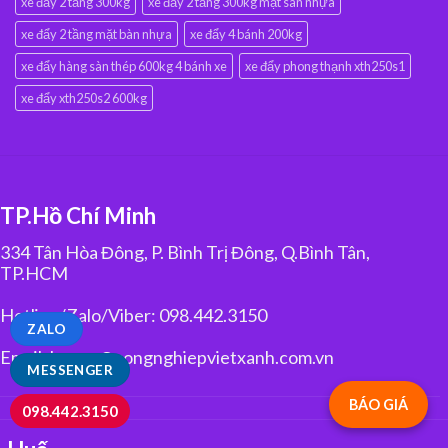
xe đẩy 2 tầng 300kg
xe đẩy 2 tầng 300kg mặt sàn nhựa
xe đẩy 2 tầng mặt bàn nhựa
xe đẩy 4 bánh 200kg
xe đẩy hàng sàn thép 600kg 4 bánh xe
xe đẩy phong thạnh xth250s1
xe đẩy xth250s2 600kg
TP.Hồ Chí Minh
334 Tân Hòa Đông, P. Bình Trị Đông, Q.Bình Tân,
TP.HCM
Hotline/Zalo/Viber: 098.442.3150
ZALO
Email: huyen@congnghiepvietxanh.com.vn
MESSENGER
BÁO GIÁ
098.442.3150