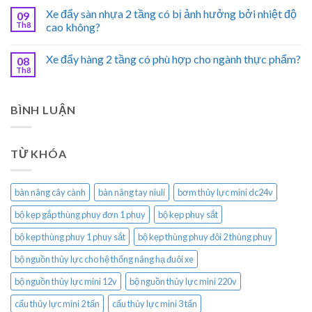
Xe đẩy sàn nhựa 2 tầng có bị ảnh hưởng bởi nhiệt độ
09
Th8
cao không?
Xe đẩy hàng 2 tầng có phù hợp cho ngành thực phẩm?
08
Th8
BÌNH LUẬN
TỪ KHÓA
bàn nâng cây cành
bàn nâng tay niuli
bơm thủy lực mini dc24v
bộ kẹp gắp thùng phuy đơn 1 phuy
bộ kẹp phuy sắt
bộ kẹp thùng phuy 1 phuy sắt
bộ kẹp thùng phuy đôi 2 thùng phuy
bộ nguồn thủy lực cho hệ thống nâng hạ đuôi xe
bộ nguồn thủy lực mini 12v
bộ nguồn thủy lực mini 220v
cẩu thủy lực mini 2 tấn
cẩu thủy lực mini 3 tấn