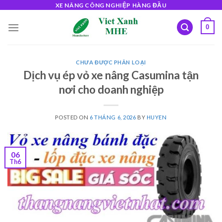
Skip
XE NÂNG CÔNG NGHIỆP HÀNG ĐẦU
to
0
content
CHƯA ĐƯỢC PHÂN LOẠI
Dịch vụ ép vỏ xe nâng Casumina tận
nơi cho doanh nghiệp
POSTED ON
6 THÁNG 6, 2026
BY
HUYEN
06
Th6