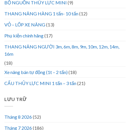
BỘ NGUỒN THỦY LỰC MINI
(9)
THANG NÂNG HÀNG 1 tấn- 10 tấn
(12)
VỎ – LỐP XE NÂNG
(13)
Phụ kiện chính hãng
(17)
THANG NÂNG NGƯỜI 3m, 6m, 8m, 9m, 10m, 12m, 14m,
16m
(18)
Xe nâng bán tự động (1t – 2 tấn)
(18)
CẨU THỦY LỰC MINI 1 tấn – 3 tấn
(21)
LƯU TRỮ
Tháng 8 2026
(52)
Tháng 7 2026
(186)