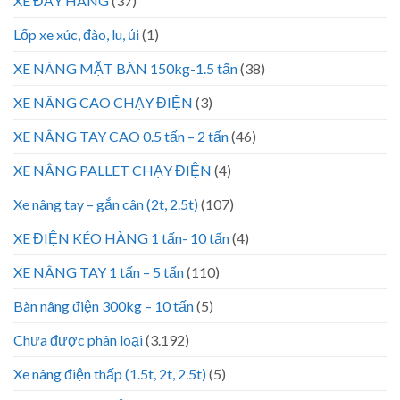
XE ĐẨY HÀNG
(37)
Lốp xe xúc, đào, lu, ủi
(1)
XE NÂNG MẶT BÀN 150kg-1.5 tấn
(38)
XE NÂNG CAO CHẠY ĐIỆN
(3)
XE NÂNG TAY CAO 0.5 tấn – 2 tấn
(46)
XE NÂNG PALLET CHẠY ĐIỆN
(4)
Xe nâng tay – gắn cân (2t, 2.5t)
(107)
XE ĐIỆN KÉO HÀNG 1 tấn- 10 tấn
(4)
XE NÂNG TAY 1 tấn – 5 tấn
(110)
Bàn nâng điện 300kg – 10 tấn
(5)
Chưa được phân loại
(3.192)
Xe nâng điện thấp (1.5t, 2t, 2.5t)
(5)