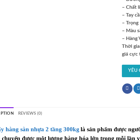
– Chất l
– Tay c
– Trọng 
– Màu s
– Hàng 
Thời gi
giá cực 
YÊU 
IPTION
REVIEWS (0)
ẩy hàng sàn nhựa 2 tầng 300kg
là sản phẩm được ngườ
i chuyển được một lượng hàng hóa lớn trong mỗi lần v