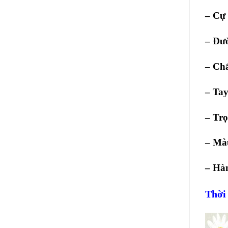
– Cự 
– Đư
– Chấ
– Ta
– Trọ
– Mà
– Hà
Thời 