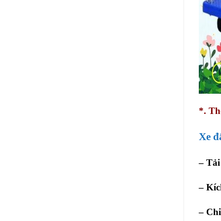
*. Th
Xe đ
– Tải
– Kíc
– Ch