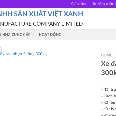
Giới thiệu
Hệ thống phân p
NHH SẢN XUẤT VIỆT XANH
ANUFACTURE COMPANY LIMITED
N NHÀ CUNG CẤP
HOẠT ĐỘNG
HOME
/
Xe đ
300
– Tải tr
– Kích 
– Chiều
– Cự ly
– Đường