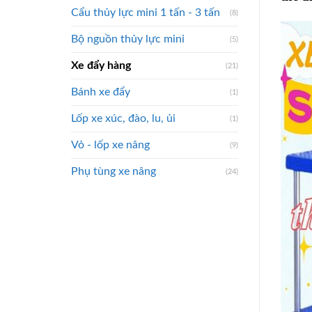
Cẩu thủy lực mini 1 tấn - 3 tấn
(8)
Bộ nguồn thủy lực mini
(5)
Xe đẩy hàng
(21)
Bánh xe đẩy
(1)
Lốp xe xúc, đào, lu, ủi
(1)
Vỏ - lốp xe nâng
(9)
Phụ tùng xe nâng
(24)