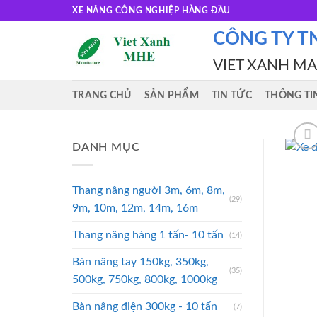
Skip
XE NÂNG CÔNG NGHIỆP HÀNG ĐẦU
to
CÔNG TY T
content
VIET XANH M
TRANG CHỦ
SẢN PHẨM
TIN TỨC
THÔNG TI
DANH MỤC
Thang nâng người 3m, 6m, 8m,
(29)
9m, 10m, 12m, 14m, 16m
Thang nâng hàng 1 tấn- 10 tấn
(14)
Bàn nâng tay 150kg, 350kg,
(35)
500kg, 750kg, 800kg, 1000kg
Bàn nâng điện 300kg - 10 tấn
(7)