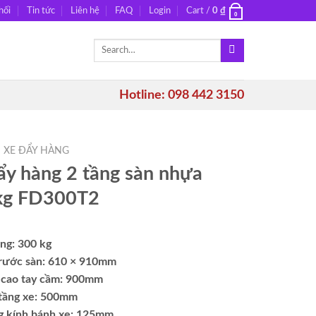
hối
Tin tức
Liên hệ
FAQ
Login
Cart /
0
₫
0
Search
for:
Hotline: 098 442 3150
XE ĐẨY HÀNG
ẩy hàng 2 tầng sàn nhựa
kg FD300T2
ọng: 300 kg
trước sàn: 610 × 910mm
 cao tay cầm: 900mm
 tầng xe: 500mm
 kính bánh xe: 125mm