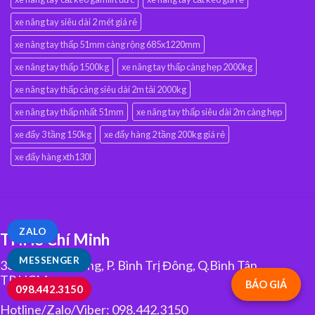
xe nâng tay siêu dài 2 mét giá rẻ
xe nâng tay thấp 51mm càng rộng 685x1220mm
xe nâng tay thấp 1500kg
xe nâng tay thấp càng hẹp 2000kg
xe nâng tay thấp càng siêu dài 2m tải 2000kg
xe nâng tay thấp nhất 51mm
xe nâng tay thấp siêu dài 2m càng hẹp
xe đẩy 3 tầng 150kg
xe đẩy hàng 2 tầng 200kg giá rẻ
xe đẩy hàng xth130l
ZALO
TP.Hồ Chí Minh
MESSENGER
334 Tân Hòa Đông, P. Bình Trị Đông, Q.Bình Tân,
TP.HCM
BÁO GIÁ
098.442.3150
Hotline/Zalo/Viber: 098.442.3150