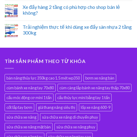
Xe đẩy hàng 2 tầng có phù hợp cho shop bán lẻ
không?
Trải nghiệm thực tế khi dùng xe đẩy sàn nhựa 2 tầng
300kg
TÌM SẢN PHẨM THEO TỪ KHÓA
bàn nâng thủy lực 350kg cao 1.5 mét wp350
bơm xe nâng bàn
cùm bánh xe nâng tay 70x80
cùm càng lắp bánh xe nâng tay thấp 70x80
cẩu móc động cơ mini 1 tấn
cẩu thủy lực mini bằng tay 1 tấn
cốt lắp tay bơm
giá thang nâng siêu thị
lốp xe nâng 600-9
sửa chữa xe nâng
sửa chữa xe nâng di chuyển phuy
sửa chữa xe nâng mặt bàn
sửa chữa xe nâng phuy
sửa chữa xe nâng tay
sửa chữa xe nâng tay cao