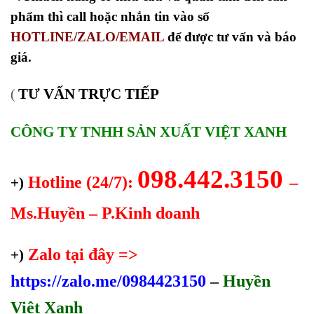
phẩm thì call hoặc nhắn tin vào số
HOTLINE/ZALO/EMAIL
để được tư vấn và báo
giá.
TƯ VẤN TRỰC TIẾP
(
CÔNG TY TNHH SẢN XUẤT VIỆT XANH
098.442.3150
Hotline (24/7):
–
+)
Ms.Huyền – P.Kinh doanh
Zalo tại đây =>
+)
https://zalo.me/0984423150
–
Huyền
Việt Xanh