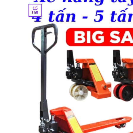
15
Th8