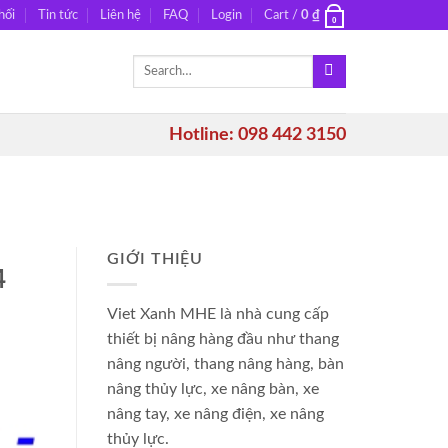
hối
Tin tức
Liên hệ
FAQ
Login
Cart /
0
₫
0
Search
for:
Hotline: 098 442 3150
GIỚI THIỆU
4
Viet Xanh MHE là nhà cung cấp
thiết bị nâng hàng đầu như thang
nâng người, thang nâng hàng, bàn
nâng thủy lực, xe nâng bàn, xe
nâng tay, xe nâng điện, xe nâng
thủy lực.