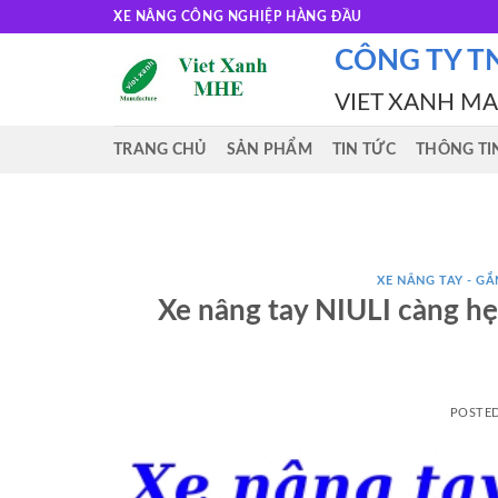
Skip
XE NÂNG CÔNG NGHIỆP HÀNG ĐẦU
to
CÔNG TY T
content
VIET XANH M
TRANG CHỦ
SẢN PHẨM
TIN TỨC
THÔNG TI
XE NÂNG TAY - GẮN
Xe nâng tay NIULI càng hẹp
POSTE