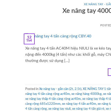
XE NÂNG TAY - GẮN
Xe nâng tay 400
POSTE
12
Th4
Xe nâng tay 4 tấn AC40M hiệu NIULI là xe kéo ta
nặng đến 4000kg (4 tấn) như các khối gỗ, máy CN
thường được sử dụng […]
Posted in
Xe nâng tay - gắn cân (2t, 2.5t)
,
XE NÂNG TAY 1 tấn 
nâng tay 4 tấn càng rộng ac40m
,
xe nâng hàng 4000kg
,
xe nâ
xe nâng tay thấp 4 tấn càng rộng ac40m
,
xe nâng tay thấp 4 t
càng rộng 685x1220mm
,
xe nâng tay 4 tấn ac40m
,
xe nâng 
4 tấn càng rộng
,
xe nâng tay niuli
,
xe nâng tay 4 tấn giá rẻ
,
xe 