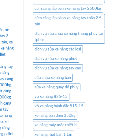
cùm càng lắp bánh xe nâng tay 2500kg
cùm càng lắp bánh xe nâng tay thấp 2.5
tấn
tấn
,
xe
dịch vụ sửa chữa xe nâng thùng phuy tại
tay 3
tphcm
5 tấn
,
xe
,
xe nâng
dịch vụ sửa xe nâng các loại
llet
dịch vụ sửa xe nâng phuy
nâng tay
dịch vụ sửa xe nâng tay cao
n càng
sửa chữa xe nâng bàn
tay càng
 4000kg
,
sửa xe nâng quay đổ phuy
et càng
vỏ xe nâng 825-15
4000kg
ấn càng
vỏ xe nâng bánh đặc 815-15
g tay
xe nâng
xe nâng bàn điện 350kg
ẹp
,
xe
xe nâng máy móc thiết bị
g càng
ng pallet
xe nâng mặt bàn 1 tấn