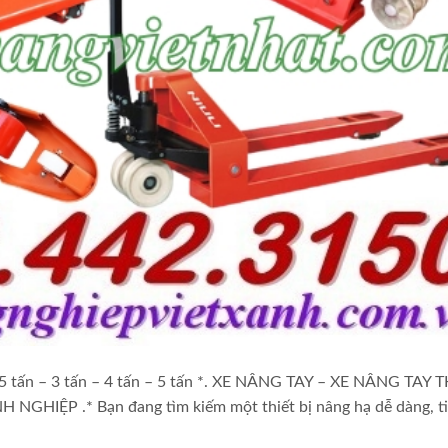
2.5 tấn – 3 tấn – 4 tấn – 5 tấn *. XE NÂNG TAY – XE NÂNG TAY 
ỆP .* Bạn đang tìm kiếm một thiết bị nâng hạ dễ dàng, tiệ