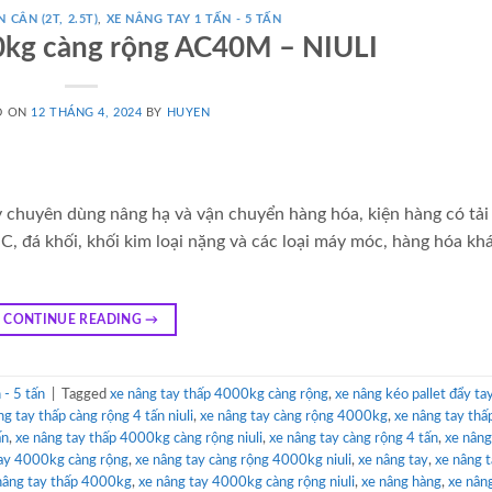
 CÂN (2T, 2.5T)
,
XE NÂNG TAY 1 TẤN - 5 TẤN
0kg càng rộng AC40M – NIULI
D ON
12 THÁNG 4, 2024
BY
HUYEN
y chuyên dùng nâng hạ và vận chuyển hàng hóa, kiện hàng có tải
C, đá khối, khối kim loại nặng và các loại máy móc, hàng hóa k
CONTINUE READING
→
- 5 tấn
|
Tagged
xe nâng tay thấp 4000kg càng rộng
,
xe nâng kéo pallet đẩy ta
ng tay thấp càng rộng 4 tấn niuli
,
xe nâng tay càng rộng 4000kg
,
xe nâng tay thấp
ấn
,
xe nâng tay thấp 4000kg càng rộng niuli
,
xe nâng tay càng rộng 4 tấn
,
xe nâng
tay 4000kg càng rộng
,
xe nâng tay càng rộng 4000kg niuli
,
xe nâng tay
,
xe nâng t
nâng tay thấp 4000kg
,
xe nâng tay 4000kg càng rộng niuli
,
xe nâng hàng
,
xe nâng