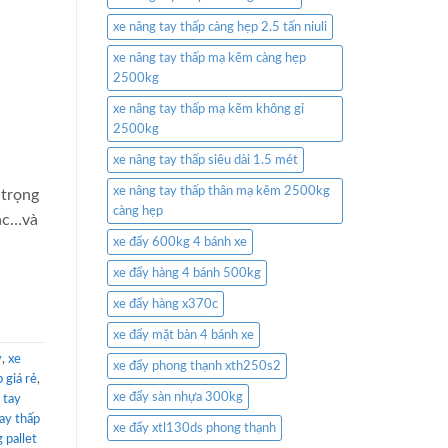
xe nâng tay thấp càng hẹp 2.5 tấn niuli
xe nâng tay thấp mạ kẽm càng hẹp
2500kg
xe nâng tay thấp mạ kẽm không gỉ
2500kg
xe nâng tay thấp siêu dài 1.5 mét
xe nâng tay thấp thân mạ kẽm 2500kg
 trọng
càng hẹp
hác…và
xe đẩy 600kg 4 bánh xe
xe đẩy hàng 4 bánh 500kg
xe đẩy hàng x370c
xe đẩy mặt bàn 4 bánh xe
y
,
xe
xe đẩy phong thạnh xth250s2
 giá rẻ
,
xe đẩy sàn nhựa 300kg
 tay
ay thấp
xe đẩy xtl130ds phong thạnh
 pallet