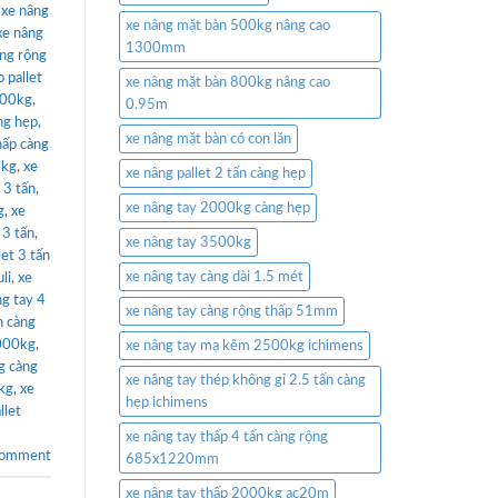
,
xe nâng
xe nâng mặt bàn 500kg nâng cao
xe nâng
1300mm
àng rộng
 pallet
xe nâng mặt bàn 800kg nâng cao
000kg
,
0.95m
ng hẹp
,
xe nâng mặt bàn có con lăn
hấp càng
0kg
,
xe
xe nâng pallet 2 tấn càng hẹp
 3 tấn
,
xe nâng tay 2000kg càng hẹp
g
,
xe
 3 tấn
,
xe nâng tay 3500kg
let 3 tấn
xe nâng tay càng dài 1.5 mét
li
,
xe
ng tay 4
xe nâng tay càng rộng thấp 51mm
n càng
3000kg
,
xe nâng tay mạ kẽm 2500kg ichimens
g càng
xe nâng tay thép không gỉ 2.5 tấn càng
kg
,
xe
hẹp ichimens
llet
xe nâng tay thấp 4 tấn càng rộng
comment
685x1220mm
xe nâng tay thấp 2000kg ac20m