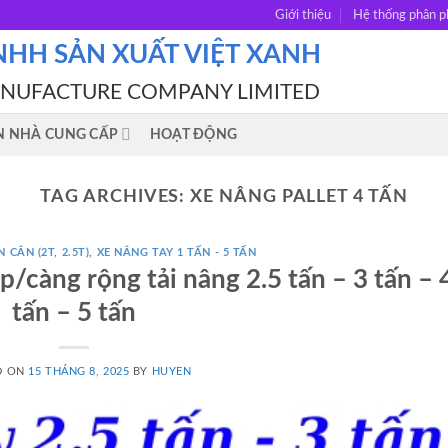
Giới thiệu
Hệ thống phân p
NHH SẢN XUẤT VIỆT XANH
ANUFACTURE COMPANY LIMITED
N NHÀ CUNG CẤP
HOẠT ĐỘNG
TAG ARCHIVES:
XE NÂNG PALLET 4 TẤN
 CÂN (2T, 2.5T)
,
XE NÂNG TAY 1 TẤN - 5 TẤN
/càng rộng tải nâng 2.5 tấn – 3 tấn – 
tấn – 5 tấn
D ON
15 THÁNG 8, 2025
BY
HUYEN