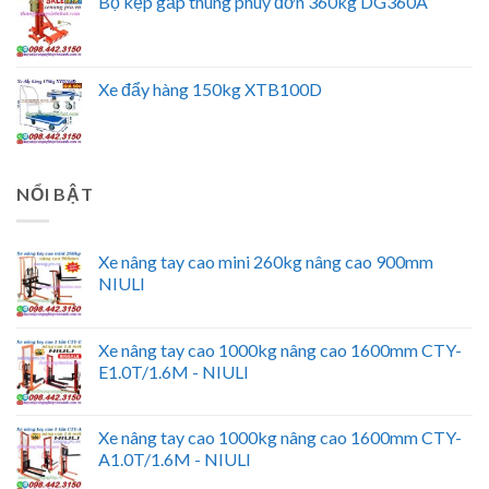
Bộ kẹp gắp thùng phuy đơn 360kg DG360A
Xe đẩy hàng 150kg XTB100D
NỔI BẬT
Xe nâng tay cao mini 260kg nâng cao 900mm
NIULI
Xe nâng tay cao 1000kg nâng cao 1600mm CTY-
E1.0T/1.6M - NIULI
Xe nâng tay cao 1000kg nâng cao 1600mm CTY-
A1.0T/1.6M - NIULI