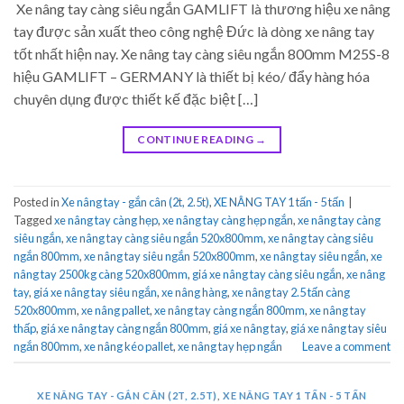
Xe nâng tay càng siêu ngắn GAMLIFT là thương hiệu xe nâng
tay được sản xuất theo công nghệ Đức là dòng xe nâng tay
tốt nhất hiện nay. Xe nâng tay càng siêu ngắn 800mm M25S-8
hiệu GAMLIFT – GERMANY là thiết bị kéo/ đẩy hàng hóa
chuyên dụng được thiết kế đặc biệt […]
CONTINUE READING
→
Posted in
Xe nâng tay - gắn cân (2t, 2.5t)
,
XE NÂNG TAY 1 tấn - 5 tấn
|
Tagged
xe nâng tay càng hẹp
,
xe nâng tay càng hẹp ngắn
,
xe nâng tay càng
siêu ngắn
,
xe nâng tay càng siêu ngắn 520x800mm
,
xe nâng tay càng siêu
ngắn 800mm
,
xe nâng tay siêu ngắn 520x800mm
,
xe nâng tay siêu ngắn
,
xe
nâng tay 2500kg càng 520x800mm
,
giá xe nâng tay càng siêu ngắn
,
xe nâng
tay
,
giá xe nâng tay siêu ngắn
,
xe nâng hàng
,
xe nâng tay 2.5 tấn càng
520x800mm
,
xe nâng pallet
,
xe nâng tay càng ngắn 800mm
,
xe nâng tay
thấp
,
giá xe nâng tay càng ngắn 800mm
,
giá xe nâng tay
,
giá xe nâng tay siêu
ngắn 800mm
,
xe nâng kéo pallet
,
xe nâng tay hẹp ngắn
Leave a comment
XE NÂNG TAY - GẮN CÂN (2T, 2.5T)
,
XE NÂNG TAY 1 TẤN - 5 TẤN