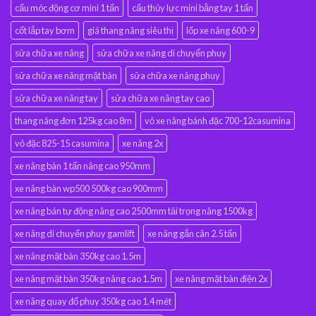
cẩu móc động cơ mini 1 tấn
cẩu thủy lực mini bằng tay 1 tấn
cốt lắp tay bơm
giá thang nâng siêu thị
lốp xe nâng 600-9
sửa chữa xe nâng
sửa chữa xe nâng di chuyển phuy
sửa chữa xe nâng mặt bàn
sửa chữa xe nâng phuy
sửa chữa xe nâng tay
sửa chữa xe nâng tay cao
thang nâng đơn 125kg cao 8m
vỏ xe nâng bánh đặc 700-12casumina
vỏ đặc 825-15 casumina
xe nâng 2x
xe nâng bàn 1 tấn nâng cao 950mm
xe nâng bàn wp500 500kg cao 900mm
xe nâng bán tự động nâng cao 2500mm tải trọng nâng 1500kg
xe nâng di chuyển phuy gamlift
xe nâng gắn cân 2.5 tấn
xe nâng mặt bàn 350kg cao 1.5m
xe nâng mặt bàn 350kg nâng cao 1.5m
xe nâng mặt bàn điện 2x
xe nâng quay đổ phuy 350kg cao 1.4 mét