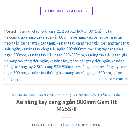
CONTINUE READING
→
Posted in
Xe nâng tay - gắn cân (2t, 2.5t)
,
XE NÂNG TAY 1 tấn - 5 tấn
|
Tagged
giá xe nâng tay siêu ngắn 800mm
,
xe nâng kéo pallet
,
xe nâng tay
hẹp ngắn
,
xe nâng tay càng hẹp
,
xe nâng tay càng hẹp ngắn
,
xe nâng tay càng
siêu ngắn
,
xe nâng tay càng siêu ngắn 520x800mm
,
xe nâng tay càng siêu
ngắn 800mm
,
xe nâng tay siêu ngắn 520x800mm
,
xe nâng tay siêu ngắn
,
giá
xe nâng tay càng siêu ngắn
,
xe nâng tay
,
giá xe nâng tay siêu ngắn
,
xe nâng
hàng
,
xe nâng tay 2.5 tấn càng 520x800mm
,
xe nâng pallet
,
xe nâng tay càng
ngắn 800mm
,
xe nâng tay thấp
,
giá xe nâng tay càng ngắn 800mm
,
giá xe
nâng tay
Leave a comment
XE NÂNG TAY - GẮN CÂN (2T, 2.5T)
,
XE NÂNG TAY 1 TẤN - 5 TẤN
Xe nâng tay càng ngắn 800mm Gamlift
M25S-8
POSTED ON
11 THÁNG 8, 2020
BY
HUYEN