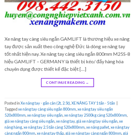
Xe nâng tay càng siêu ngắn GAMLIFT là thương hiệu xe nâng
tay được sản xuất theo công nghệ Đức là dòng xe nâng tay
tốt nhất hiện nay. Xe nâng tay càng siêu ngắn 800mm M25S-8
hiệu GAMLIFT – GERMANY là thiết bị kéo/ đẩy hàng hóa
chuyên dụng được thiết kế đặc biệt […]
CONTINUE READING
→
Posted in
Xe nâng tay - gắn cân (2t, 2.5t)
,
XE NÂNG TAY 1 tấn - 5 tấn
|
Tagged
xe nâng tay càng siêu ngắn 800mm
,
xe nâng tay siêu ngắn
520x800mm
,
xe nâng tay siêu ngắn
,
xe nâng tay 2500kg càng 520x800mm
,
giá xe nâng tay càng siêu ngắn
,
xe nâng tay
,
giá xe nâng tay siêu ngắn
,
xe
nâng hàng
,
xe nâng tay 2.5 tấn càng 520x800mm
,
xe nâng pallet
,
xe nâng tay
càng ngắn 800mm
,
xe nâng tay thấp
,
giá xe nâng tay càng ngắn 800mm
,
giá