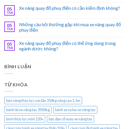
Xe nâng quay đổ phuy điện có cần kiểm định không?
05
Th8
Những câu hỏi thường gặp khi mua xe nâng quay đổ
05
Th8
phuy điện
Xe nâng quay đổ phuy điện có thể ứng dụng trong
05
Th8
ngành dược không?
BÌNH LUẬN
TỪ KHÓA
bàn nâng thủy lực con lăn 350kg nâng cao 1.5m
bánh lái xe nâng tay 2000kg
bánh xe nylon xe nâng tay
bơm thủy lực mini 220v
bạc đạn cổ xoay xe nâng tay
càng cùm bánh xe nâng tay thấp 3 tấn
càng cùm lắp bánh xe nâng tay