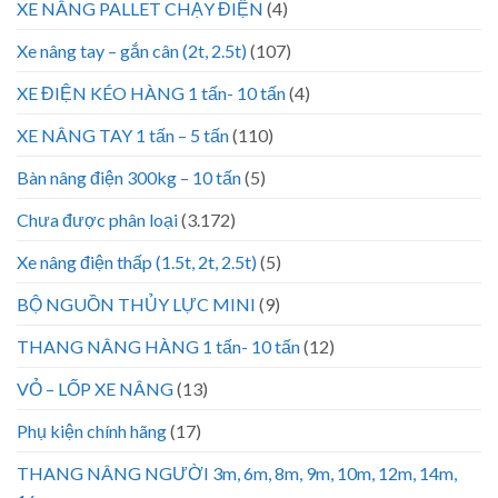
XE NÂNG PALLET CHẠY ĐIỆN
(4)
Xe nâng tay – gắn cân (2t, 2.5t)
(107)
XE ĐIỆN KÉO HÀNG 1 tấn- 10 tấn
(4)
XE NÂNG TAY 1 tấn – 5 tấn
(110)
Bàn nâng điện 300kg – 10 tấn
(5)
Chưa được phân loại
(3.172)
Xe nâng điện thấp (1.5t, 2t, 2.5t)
(5)
BỘ NGUỒN THỦY LỰC MINI
(9)
THANG NÂNG HÀNG 1 tấn- 10 tấn
(12)
VỎ – LỐP XE NÂNG
(13)
Phụ kiện chính hãng
(17)
THANG NÂNG NGƯỜI 3m, 6m, 8m, 9m, 10m, 12m, 14m,