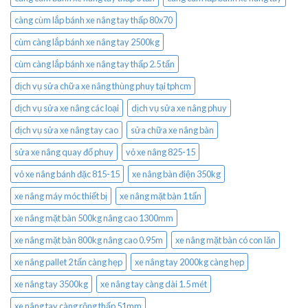
càng cùm lắp bánh xe nâng tay thấp 80x70
cùm càng lắp bánh xe nâng tay 2500kg
cùm càng lắp bánh xe nâng tay thấp 2.5 tấn
dịch vụ sửa chữa xe nâng thùng phuy tại tphcm
dịch vụ sửa xe nâng các loại
dịch vụ sửa xe nâng phuy
dịch vụ sửa xe nâng tay cao
sửa chữa xe nâng bàn
sửa xe nâng quay đổ phuy
vỏ xe nâng 825-15
vỏ xe nâng bánh đặc 815-15
xe nâng bàn điện 350kg
xe nâng máy móc thiết bị
xe nâng mặt bàn 1 tấn
xe nâng mặt bàn 500kg nâng cao 1300mm
xe nâng mặt bàn 800kg nâng cao 0.95m
xe nâng mặt bàn có con lăn
xe nâng pallet 2 tấn càng hẹp
xe nâng tay 2000kg càng hẹp
xe nâng tay 3500kg
xe nâng tay càng dài 1.5 mét
xe nâng tay càng rộng thấp 51mm