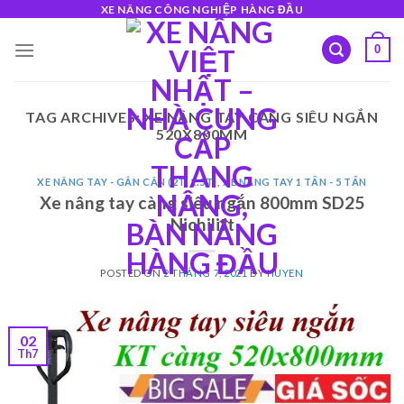
Skip
XE NÂNG CÔNG NGHIỆP HÀNG ĐẦU
to
0
content
TAG ARCHIVES:
XE NÂNG TAY CÀNG SIÊU NGẮN
520X800MM
XE NÂNG TAY - GẮN CÂN (2T, 2.5T)
,
XE NÂNG TAY 1 TẤN - 5 TẤN
Xe nâng tay càng siêu ngắn 800mm SD25
Nichilift
POSTED ON
2 THÁNG 7, 2021
BY
HUYEN
02
Th7