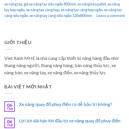
xe nâng tay
,
giá xe nâng tay siêu ngắn 800mm
,
xe nâng kéo pallet
,
xe nâng
tay hẹp ngắn
,
xe nâng tay càng hẹp
,
xe nâng tay càng hẹp ngắn
,
xe nâng tay
càng siêu ngắn
,
xe nâng tay càng siêu ngắn 520x800mm
Leave a comment
GIỚI THIỆU
Viet Xanh MHE là nhà cung cấp thiết bị nâng hàng đầu như
thang nâng người, thang nâng hàng, bàn nâng thủy lực, xe
nâng bàn, xe nâng tay, xe nâng điện, xe nâng thủy lực.
BÀI VIẾT MỚI NHẤT
Xe nâng quay đổ phuy điện có dễ bảo trì không?
06
Th8
Lợi ích dài hạn khi đầu tư xe nâng quay đổ phuy điện
06
Th8