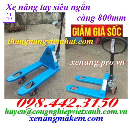
11
Th8