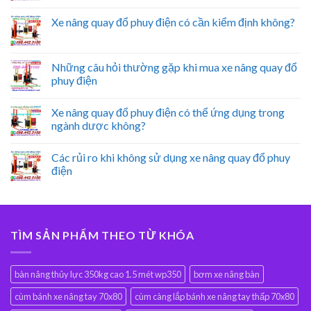
Xe nâng quay đổ phuy điện có cần kiểm định không?
Những câu hỏi thường gặp khi mua xe nâng quay đổ
phuy điện
Xe nâng quay đổ phuy điện có thể ứng dụng trong
ngành dược không?
Các rủi ro khi không sử dụng xe nâng quay đổ phuy
điện
TÌM SẢN PHẨM THEO TỪ KHÓA
bàn nâng thủy lực 350kg cao 1.5 mét wp350
bơm xe nâng bàn
cùm bánh xe nâng tay 70x80
cùm càng lắp bánh xe nâng tay thấp 70x80