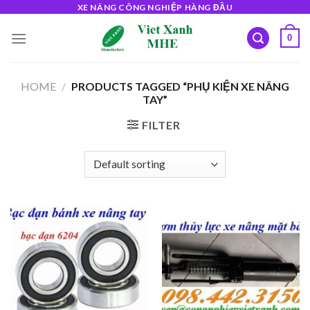
Skip
XE NÂNG CÔNG NGHIỆP HÀNG ĐẦU
to
0
content
HOME
/
PRODUCTS TAGGED “PHỤ KIỆN XE NÂNG
TAY”
FILTER