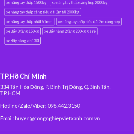
xe nâng tay thấp 1500kg
xe nâng tay thấp càng hẹp 2000kg
xe nâng tay thấp càng siêu dài 2m tải 2000kg
xe nâng tay thấp nhất 51mm
xe nâng tay thấp siêu dài 2m càng hẹp
xe đẩy 3 tầng 150kg
xe đẩy hàng 2 tầng 200kg giá rẻ
xe đẩy hàng xth130l
TP.Hồ Chí Minh
334 Tân Hòa Đông, P. Bình Trị Đông, Q.Bình Tân,
TP.HCM
Hotline/Zalo/Viber: 098.442.3150
Email: huyen@congnghiepvietxanh.com.vn